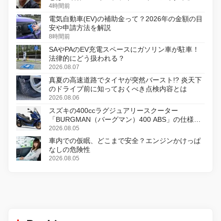
初のデジタルリマスター版で復活
4時間前
電気自動車(EV)の補助金って？2026年の金額の目
安や申請方法を解説
8時間前
SAやPAのEV充電スペースにガソリン車が駐車！
法律的にどう扱われる？
2026.08.07
真夏の高速道路でタイヤが突然バースト!? 炎天下
のドライブ前に知っておくべき点検内容とは
2026.08.06
スズキの400ccラグジュアリースクーター
「BURGMAN（バーグマン）400 ABS」の仕様を
変更し、8月18日に発売
2026.08.05
車内での仮眠、どこまで安全？エンジンかけっぱ
なしの危険性
2026.08.05