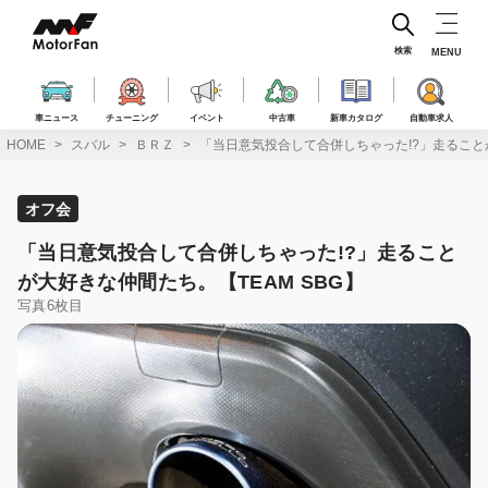
コ
ン
テ
検索
MENU
ン
ツ
へ
車ニュース
チューニング
イベント
中古車
新車カタログ
自動車求人
ス
HOME
スバル
ＢＲＺ
「当日意気投合して合併しちゃった!?」走ることが
キ
ッ
プ
オフ会
「当日意気投合して合併しちゃった!?」走ること
が大好きな仲間たち。【TEAM SBG】
写真6枚目