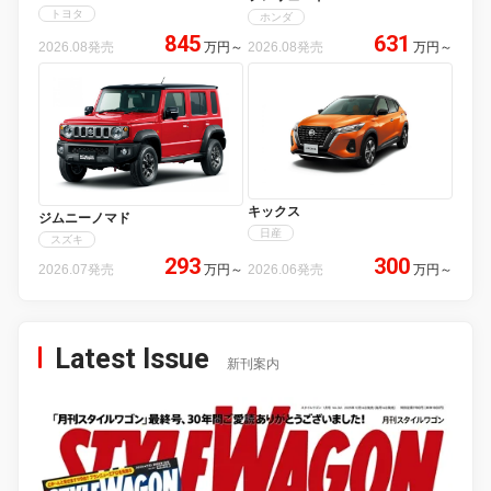
トヨタ
ホンダ
845
631
2026.08発売
万円
～
2026.08発売
万円
～
キックス
ジムニーノマド
日産
スズキ
293
300
2026.07発売
万円
～
2026.06発売
万円
～
Latest Issue
新刊案内