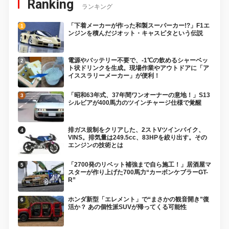
Ranking
ランキング
「下着メーカーが作った和製スーパーカー!?」F1エ
ンジンを積んだジオット・キャスピタという伝説
電源やバッテリー不要で、-1℃の飲めるシャーベッ
ト状ドリンクを生成。現場作業やアウトドアに「ア
イススラリーメーカー」が便利！
「昭和63年式、37年間ワンオーナーの意地！」S13
シルビアが400馬力のツインチャージ仕様で覚醒
排ガス規制をクリアした、2ストVツインバイク、
VINS。排気量は249.5cc、83HPを絞り出す。その
エンジンの技術とは
「2700発のリベット補強まで自ら施工！」居酒屋マ
スターが作り上げた700馬力“カーボンケブラーGT-
R”
ホンダ新型「エレメント」で“まさかの観音開き”復
活か？ あの個性派SUVが帰ってくる可能性