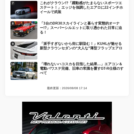
これがクラウン!?「躍動感がたまらないスポーツエ
ステート！」エッジを強調したエアロに22インチホ
イールで武装
「3台のDR30スカイラインと暮らす変態的オーナ
ー!?」スーパーシルエットに取り憑かれた日常に迫
る！
「派手すぎないから街に馴染む！」KUHLが魅せる
新型クラウンセダンの“大人な”薄型フラップエアロ
「壊れないハコスカを目指した結果…」エアコン＆
電動パワステ完備、旧車の常識を覆すGT-R仕様のす
べて
最終更新：2026/08/08 17:14