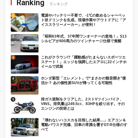
Ranking
ランキング
電源やバッテリー不要で、-1℃の飲めるシャーベッ
ト状ドリンクを生成。現場作業やアウトドアに「ア
イススラリーメーカー」が便利！
「昭和63年式、37年間ワンオーナーの意地！」S13
シルビアが400馬力のツインチャージ仕様で覚醒
これがクラウン!?「躍動感がたまらないスポーツエ
ステート！」エッジを強調したエアロに22インチホ
イールで武装
ホンダ新型「エレメント」で“まさかの観音開き”復
活か？ あの個性派SUVが帰ってくる可能性
排ガス規制をクリアした、2ストVツインバイク、
VINS。排気量は249.5cc、83HPを絞り出す。その
エンジンの技術とは
「壊れないハコスカを目指した結果…」エアコン＆
電動パワステ完備、旧車の常識を覆すGT-R仕様のす
べて