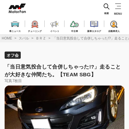
コ
ン
テ
検索
MENU
ン
ツ
へ
車ニュース
チューニング
イベント
中古車
新車カタログ
自動車求人
ス
HOME
スバル
ＢＲＺ
「当日意気投合して合併しちゃった!?」走ることが
キ
ッ
プ
オフ会
「当日意気投合して合併しちゃった!?」走ること
が大好きな仲間たち。【TEAM SBG】
写真7枚目