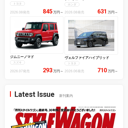
トヨタ
ホンダ
845
631
2026.08発売
万円
～
2026.08発売
万円
～
ジムニーノマド
ヴェルファイアハイブリッド
スズキ
トヨタ
293
710
2026.07発売
万円
～
2026.06発売
万円
～
Latest Issue
新刊案内