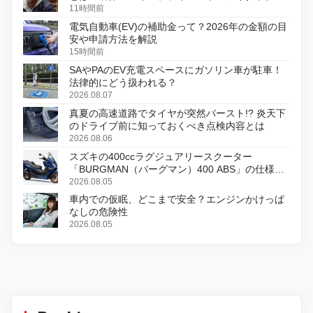
初のデジタルリマスター版で復活
11時間前
電気自動車(EV)の補助金って？2026年の金額の目
安や申請方法を解説
15時間前
SAやPAのEV充電スペースにガソリン車が駐車！
法律的にどう扱われる？
2026.08.07
真夏の高速道路でタイヤが突然バースト!? 炎天下
のドライブ前に知っておくべき点検内容とは
2026.08.06
スズキの400ccラグジュアリースクーター
「BURGMAN（バーグマン）400 ABS」の仕様を
変更し、8月18日に発売
2026.08.05
車内での仮眠、どこまで安全？エンジンかけっぱ
なしの危険性
2026.08.05