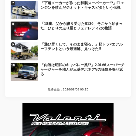
「下着メーカーが作った和製スーパーカー!?」F1エ
ンジンを積んだジオット・キャスピタという伝説
「18歳、父から譲り受けたS130」そこから始まっ
た、ひとりの走り屋とフェアレディZの物語
「遊び尽くして、そのまま寝る。」軽トラ×エアル
ーフテントという最適解、見つけた!!
「内装は昭和のキャバレー風!?」2.0LV6スーパーチ
ャージャーを積んだ三菱デボネアVの狂気を振り返
る
最終更新：2026/08/09 00:15