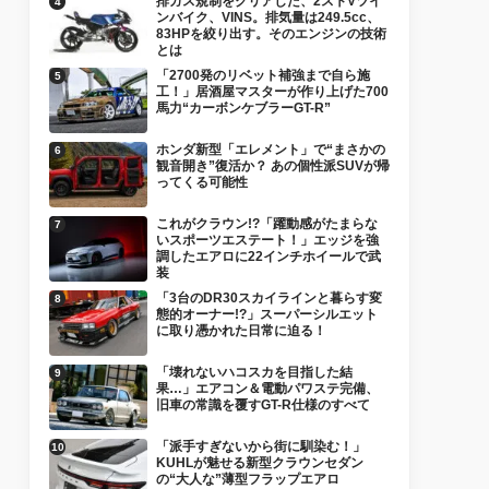
排ガス規制をクリアした、2ストVツイ
ンバイク、VINS。排気量は249.5cc、
83HPを絞り出す。そのエンジンの技術
とは
「2700発のリベット補強まで自ら施
工！」居酒屋マスターが作り上げた700
馬力“カーボンケブラーGT-R”
ホンダ新型「エレメント」で“まさかの
観音開き”復活か？ あの個性派SUVが帰
ってくる可能性
これがクラウン!?「躍動感がたまらな
いスポーツエステート！」エッジを強
調したエアロに22インチホイールで武
装
「3台のDR30スカイラインと暮らす変
態的オーナー!?」スーパーシルエット
に取り憑かれた日常に迫る！
「壊れないハコスカを目指した結
果…」エアコン＆電動パワステ完備、
旧車の常識を覆すGT-R仕様のすべて
「派手すぎないから街に馴染む！」
KUHLが魅せる新型クラウンセダン
の“大人な”薄型フラップエアロ