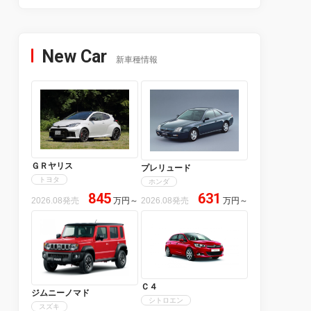
New Car
新車種情報
ＧＲヤリス
プレリュード
トヨタ
ホンダ
845
631
2026.08発売
万円
～
2026.08発売
万円
～
Ｃ４
ジムニーノマド
シトロエン
スズキ