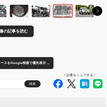
→
のニュースをGoogle検索で優先表示
\
記事をシェアする
/
検索