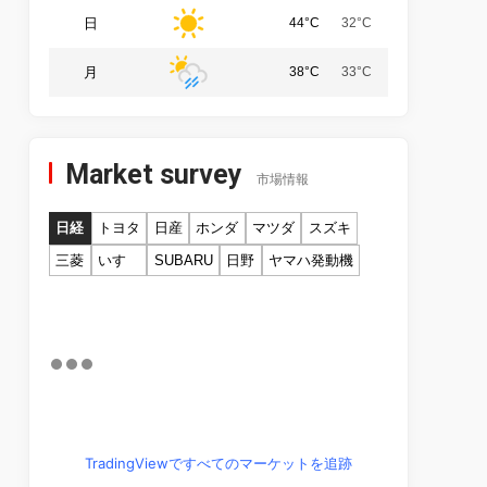
日
44°C
32°C
月
38°C
33°C
Market survey
市場情報
日経
トヨタ
日産
ホンダ
マツダ
スズキ
三菱
いすゞ
SUBARU
日野
ヤマハ発動機
TradingViewですべてのマーケットを追跡