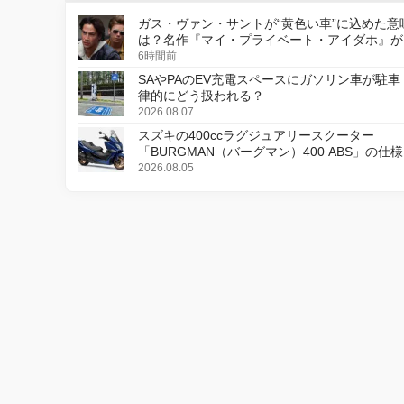
ガス・ヴァン・サントが“黄色い車”に込めた意
は？名作『マイ・プライベート・アイダホ』が
デジタルリマスター版で復活
6時間前
SAやPAのEV充電スペースにガソリン車が駐車
律的にどう扱われる？
2026.08.07
スズキの400ccラグジュアリースクーター
「BURGMAN（バーグマン）400 ABS」の仕
更し、8月18日に発売
2026.08.05