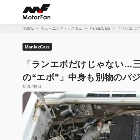
コ
ン
テ
ン
ツ
HOME
チューニング・カスタム
ManiaxCars
「ランエボだ
へ
ス
キ
ManiaxCars
ッ
プ
「ランエボだけじゃない…
の“エボ”」中身も別物のパ
写真7枚目