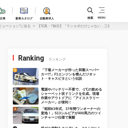
検索
MENU
古車
新車カタログ
自動車求人
リューション”に迫る
【写真・7枚目】「ランエボだけじゃない…三菱が本気で作
Ranking
ランキング
「下着メーカーが作った和製スーパー
カー!?」F1エンジンを積んだジオッ
ト・キャスピタという伝説
電源やバッテリー不要で、-1℃の飲める
シャーベット状ドリンクを生成。現場
作業やアウトドアに「アイススラリー
メーカー」が便利！
「昭和63年式、37年間ワンオーナーの
意地！」S13シルビアが400馬力のツイ
ンチャージ仕様で覚醒