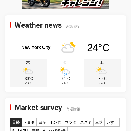
Weather news
天気情報
24°C
New York City
木
金
土
30°C
31°C
30°C
23°C
24°C
24°C
Market survey
市場情報
日経
トヨタ
日産
ホンダ
マツダ
スズキ
三菱
いすゞ
SUBARU
日野
ヤマハ発動機