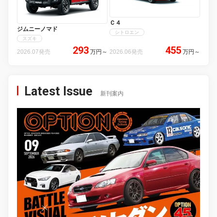
Ｃ４
ジムニーノマド
シトロエン
スズキ
293
455
2026.07発売
万円
～
2026.06発売
万円
～
Latest Issue
新刊案内