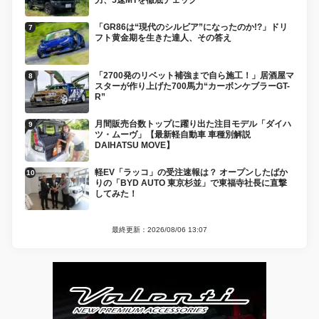
力、5速MTを徹底チェック
「GR86は“現代のシルビア”になったのか!?」ドリ
フト黄金期を生きた達人、その答え
「2700発のリベット補強まで自ら施工！」居酒屋マ
スターが作り上げた700馬力“カーボンケブラーGT-
R”
月間販売台数トップに躍り出た注目モデル「ダイハ
ツ・ムーヴ」【最新軽自動車 車種別解説
DAIHATSU MOVE】
軽EV「ラッコ」の受注速報は？ オープンしたばか
りの「BYD AUTO 東京杉並」で東福寺社長に直撃
してみた！
最終更新：2026/08/06 13:07