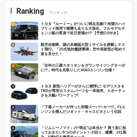
Ranking
ランキング
トヨタ『ルーミー』がついに弱点克服!? 待望のハイ
ブリッド採用で燃費も走りも大進化、フルモデルチ
ェンジ級の変身で近日登場か!? 【予想CG付き】
航空自衛隊、謎の未確認大型ミサイルを搭載しテス
ト飛行。「25式地対艦誘導弾」空中発射型が初めて
姿を見せた！
「往年の三菱スタリオンをダウンサイジングターボ
に!?」時代を先取りした4G63エンジン仕様！
トヨタ 新型ハリアーがさらに精悍に! モデリスタ＆
TRDが専用カスタムパーツを一斉発売、スポーティ
さを大幅パワーアップ!
「下着メーカーが作った和製スーパーカー!?」F1エ
ンジンを積んだジオット・キャスピタという伝説
「ジムニーノマド」の“弱点”は本当か？ 買う前に知
っておきたい5つのポイント！小回り、燃費、101馬