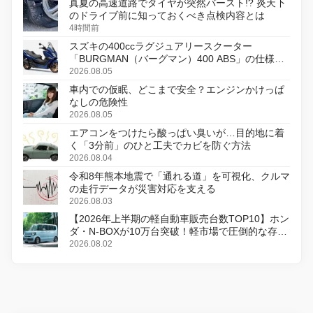
真夏の高速道路でタイヤが突然バースト!? 炎天下
のドライブ前に知っておくべき点検内容とは
4時間前
スズキの400ccラグジュアリースクーター
「BURGMAN（バーグマン）400 ABS」の仕様を
変更し、8月18日に発売
2026.08.05
車内での仮眠、どこまで安全？エンジンかけっぱ
なしの危険性
2026.08.05
エアコンをつけたら酸っぱい臭いが…目的地に着
く「3分前」のひと工夫でカビを防ぐ方法
2026.08.04
令和8年熊本地震で「通れる道」を可視化、クルマ
の走行データが災害対応を支える
2026.08.03
【2026年上半期の軽自動車販売台数TOP10】ホン
ダ・N-BOXが10万台突破！軽市場で圧倒的な存在
感
2026.08.02