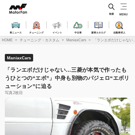
コ
ン
テ
検索
MENU
ン
ツ
へ
車ニュース
チューニング
イベント
中古車
新車カタログ
自動車求人
ス
HOME
チューニング・カスタム
ManiaxCars
「ランエボだけじゃない…
キ
ッ
プ
ManiaxCars
「ランエボだけじゃない…三菱が本気で作ったも
うひとつの“エボ”」中身も別物のパジェロ“エボリ
ューション”に迫る
写真2枚目