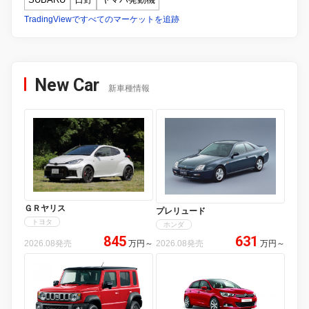
TradingViewですべてのマーケットを追跡
New Car
新車種情報
ＧＲヤリス
プレリュード
トヨタ
ホンダ
845
631
2026.08発売
万円
～
2026.08発売
万円
～