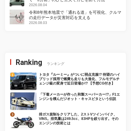
2026.08.04
令和8年熊本地震で「通れる道」を可視化、クルマ
の走行データが災害対応を支える
2026.08.03
Ranking
ランキング
トヨタ『ルーミー』がついに弱点克服!? 待望のハイ
ブリッド採用で燃費も走りも大進化、フルモデルチ
ェンジ級の変身で近日登場か!? 【予想CG付き】
「下着メーカーが作った和製スーパーカー!?」F1エ
ンジンを積んだジオット・キャスピタという伝説
排ガス規制をクリアした、2ストVツインバイク、
VINS。排気量は249.5cc、83HPを絞り出す。その
エンジンの技術とは