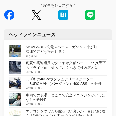
\
記事をシェアする
/
ヘッドラインニュース
SAやPAのEV充電スペースにガソリン車が駐車！
法律的にどう扱われる？
4時間前
真夏の高速道路でタイヤが突然バースト!? 炎天下
のドライブ前に知っておくべき点検内容とは
2026.08.06
スズキの400ccラグジュアリースクーター
「BURGMAN（バーグマン）400 ABS」の仕様を
変更し、8月18日に発売
2026.08.05
車内での仮眠、どこまで安全？エンジンかけっぱ
なしの危険性
2026.08.05
エアコンをつけたら酸っぱい臭いが…目的地に着
く「3分前」のひと工夫でカビを防ぐ方法