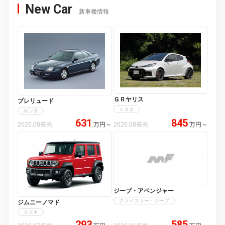
New Car
新車種情報
ＧＲヤリス
プレリュード
トヨタ
ホンダ
631
845
2026.08発売
万円
～
2026.08発売
万円
～
ジープ・アベンジャー
クライスラー・ジープ
ジムニーノマド
スズキ
293
585