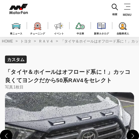
コ
ン
テ
検索
MENU
ン
ツ
へ
車ニュース
チューニング
イベント
中古車
新車カタログ
自動車求人
ス
HOME
トヨタ
ＲＡＶ４
「タイヤ＆ホイールはオフロード系に！」カッコ
キ
ッ
プ
カスタム
「タイヤ＆ホイールはオフロード系に！」カッコ
良くてヨンクだから50系RAV4をセレクト
写真1枚目