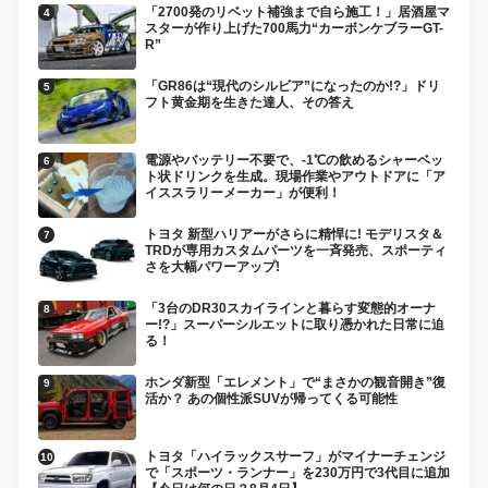
「2700発のリベット補強まで自ら施工！」居酒屋マ
スターが作り上げた700馬力“カーボンケブラーGT-
R”
「GR86は“現代のシルビア”になったのか!?」ドリ
フト黄金期を生きた達人、その答え
電源やバッテリー不要で、-1℃の飲めるシャーベッ
ト状ドリンクを生成。現場作業やアウトドアに「ア
イススラリーメーカー」が便利！
トヨタ 新型ハリアーがさらに精悍に! モデリスタ＆
TRDが専用カスタムパーツを一斉発売、スポーティ
さを大幅パワーアップ!
「3台のDR30スカイラインと暮らす変態的オーナ
ー!?」スーパーシルエットに取り憑かれた日常に迫
る！
ホンダ新型「エレメント」で“まさかの観音開き”復
活か？ あの個性派SUVが帰ってくる可能性
トヨタ「ハイラックスサーフ」がマイナーチェンジ
で「スポーツ・ランナー」を230万円で3代目に追加