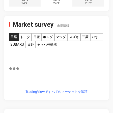
24°C
24°C
23°C
Market survey
市場情報
日経
トヨタ
日産
ホンダ
マツダ
スズキ
三菱
いすゞ
SUBARU
日野
ヤマハ発動機
TradingViewですべてのマーケットを追跡