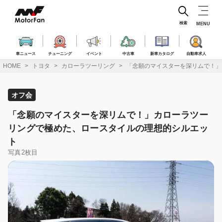
コ
ン
テ
検索
MENU
ン
ツ
へ
車ニュース
チューニング
イベント
中古車
新車カタログ
自動車求人
ス
HOME
トヨタ
カローラツーリング
「念願のマイスターを深リムで！」
キ
ッ
プ
オフ会
「念願のマイスターを深リムで！」カローラツー
リングで極めた、ロースタイルの理想的シルエッ
ト
写真2枚目