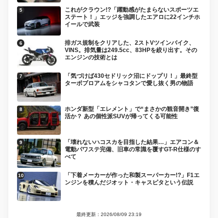
これがクラウン!?「躍動感がたまらないスポーツエ
ステート！」エッジを強調したエアロに22インチホ
イールで武装
排ガス規制をクリアした、2ストVツインバイク、
VINS。排気量は249.5cc、83HPを絞り出す。その
エンジンの技術とは
「気づけば430セドリック沼にドップリ！」最終型
ターボブロアムをシャコタンで愛し抜く男の物語
ホンダ新型「エレメント」で“まさかの観音開き”復
活か？ あの個性派SUVが帰ってくる可能性
「壊れないハコスカを目指した結果…」エアコン＆
電動パワステ完備、旧車の常識を覆すGT-R仕様のす
べて
「下着メーカーが作った和製スーパーカー!?」F1エ
ンジンを積んだジオット・キャスピタという伝説
最終更新：2026/08/09 23:19