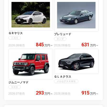
ＧＲヤリス
プレリュード
トヨタ
ホンダ
845
631
2026.08発売
万円
～
2026.08発売
万円
～
ＧＬＡクラス
メルセデスＡＭＧ
ジムニーノマド
スズキ
293
915
2026.07発売
万円
～
2026.06発売
万円
～