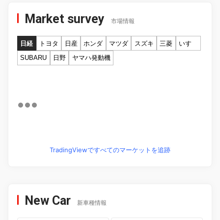
Market survey
市場情報
日経
トヨタ
日産
ホンダ
マツダ
スズキ
三菱
いすゞ
SUBARU
日野
ヤマハ発動機
TradingViewですべてのマーケットを追跡
New Car
新車種情報