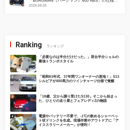
「BURGMAN（バーグマン）400 ABS」の仕様を
変更し、8月18日に発売
2026.08.05
Ranking
ランキング
「必要なのは半分だけだった。」荷台半分シェルの
最強トランポスタイル
「昭和63年式、37年間ワンオーナーの意地！」S13
シルビアが400馬力のツインチャージ仕様で覚醒
「18歳、父から譲り受けたS130」そこから始まっ
た、ひとりの走り屋とフェアレディZの物語
電源やバッテリー不要で、-1℃の飲めるシャーベッ
ト状ドリンクを生成。現場作業やアウトドアに「ア
イススラリーメーカー」が便利！