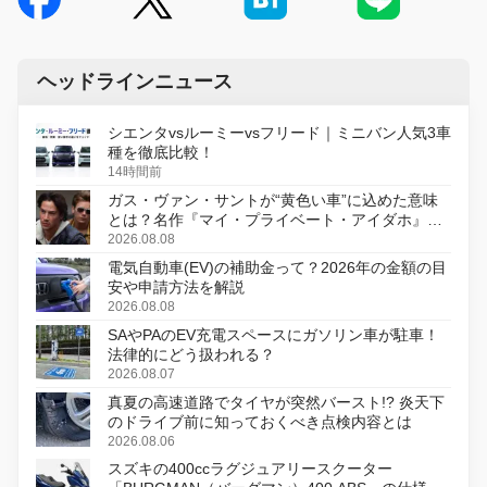
ヘッドラインニュース
シエンタvsルーミーvsフリード｜ミニバン人気3車
種を徹底比較！
14時間前
ガス・ヴァン・サントが“黄色い車”に込めた意味
とは？名作『マイ・プライベート・アイダホ』が
初のデジタルリマスター版で復活
2026.08.08
電気自動車(EV)の補助金って？2026年の金額の目
安や申請方法を解説
2026.08.08
SAやPAのEV充電スペースにガソリン車が駐車！
法律的にどう扱われる？
2026.08.07
真夏の高速道路でタイヤが突然バースト!? 炎天下
のドライブ前に知っておくべき点検内容とは
2026.08.06
スズキの400ccラグジュアリースクーター