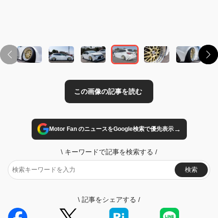
この画像の記事を読む
→
Motor Fan のニュースをGoogle検索で優先表示
\
キーワードで記事を検索する
/
検索
\
記事をシェアする
/