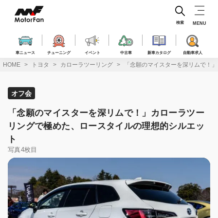
コ
ン
テ
検索
MENU
ン
ツ
へ
車ニュース
チューニング
イベント
中古車
新車カタログ
自動車求人
ス
HOME
トヨタ
カローラツーリング
「念願のマイスターを深リムで！」
キ
ッ
プ
オフ会
「念願のマイスターを深リムで！」カローラツー
リングで極めた、ロースタイルの理想的シルエッ
ト
写真4枚目