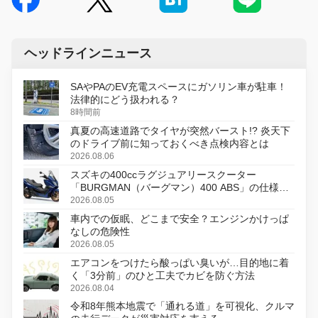
ヘッドラインニュース
SAやPAのEV充電スペースにガソリン車が駐車！
法律的にどう扱われる？
8時間前
真夏の高速道路でタイヤが突然バースト!? 炎天下
のドライブ前に知っておくべき点検内容とは
2026.08.06
スズキの400ccラグジュアリースクーター
「BURGMAN（バーグマン）400 ABS」の仕様を
変更し、8月18日に発売
2026.08.05
車内での仮眠、どこまで安全？エンジンかけっぱ
なしの危険性
2026.08.05
エアコンをつけたら酸っぱい臭いが…目的地に着
く「3分前」のひと工夫でカビを防ぐ方法
2026.08.04
令和8年熊本地震で「通れる道」を可視化、クルマ