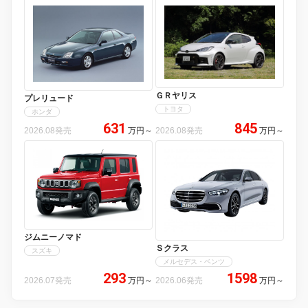
ＧＲヤリス
プレリュード
トヨタ
ホンダ
631
845
2026.08発売
万円
～
2026.08発売
万円
～
ジムニーノマド
Ｓクラス
スズキ
メルセデス・ベンツ
293
1598
2026.07発売
万円
～
2026.06発売
万円
～