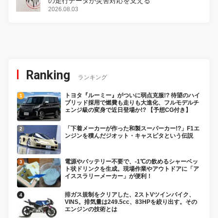
の走行データが災害対応を支える
2026.08.03
Ranking
ランキング
トヨタ『ルーミー』がついに弱点克服!? 待望のハイ
ブリッド採用で燃費も走りも大進化、フルモデルチ
ェンジ級の変身で近日登場か!? 【予想CG付き】
「下着メーカーが作った和製スーパーカー!?」F1エ
ンジンを積んだジオット・キャスピタという伝説
電源やバッテリー不要で、-1℃の飲めるシャーベッ
ト状ドリンクを生成。現場作業やアウトドアに「ア
イススラリーメーカー」が便利！
排ガス規制をクリアした、2ストVツインバイク、
VINS。排気量は249.5cc、83HPを絞り出す。その
エンジンの技術とは