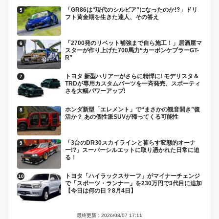
「GR86は“現代のシルビア”になったのか!?」ドリ
フト黄金期を生きた達人、その答え
「2700発のリベット補強まで自ら施工！」居酒屋マ
スターが作り上げた700馬力“カーボンケブラーGT-
R”
トヨタ 新型ハリアーがさらに精悍に! モデリスタ＆
TRDが専用カスタムパーツを一斉発売、スポーティ
さを大幅パワーアップ!
ホンダ新型「エレメント」で“まさかの観音開き”復
活か？ あの個性派SUVが帰ってくる可能性
「3台のDR30スカイラインと暮らす変態的オーナ
ー!?」スーパーシルエットに取り憑かれた日常に迫
る！
トヨタ「ハイラックスサーフ」がマイナーチェンジ
で「スポーツ・ランナー」を230万円で3代目に追加
【今日は何の日？8月4日】
最終更新：2026/08/07 17:11