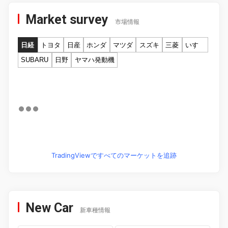
Market survey
市場情報
日経
トヨタ
日産
ホンダ
マツダ
スズキ
三菱
いすゞ
SUBARU
日野
ヤマハ発動機
TradingViewですべてのマーケットを追跡
New Car
新車種情報