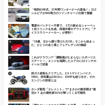
「昭和63年式、37年間ワンオーナーの意地！」S13
シルビアが400馬力のツインチャージ仕様で覚醒
電源やバッテリー不要で、-1℃の飲めるシャーベッ
ト状ドリンクを生成。現場作業やアウトドアに「ア
イススラリーメーカー」が便利！
「18歳、父から譲り受けたS130」そこから始まっ
た、ひとりの走り屋とフェアレディZの物語
これがクラウン!?「躍動感がたまらないスポーツエ
ステート！」エッジを強調したエアロに22インチホ
イールで武装
排ガス規制をクリアした、2ストVツインバイク、
VINS。排気量は249.5cc、83HPを絞り出す。その
エンジンの技術とは
ホンダ新型「エレメント」で“まさかの観音開き”復
活か？ あの個性派SUVが帰ってくる可能性