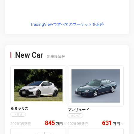
TradingViewですべてのマーケットを追跡
New Car
新車種情報
ＧＲヤリス
プレリュード
トヨタ
ホンダ
845
631
2026.08発売
万円
～
2026.08発売
万円
～