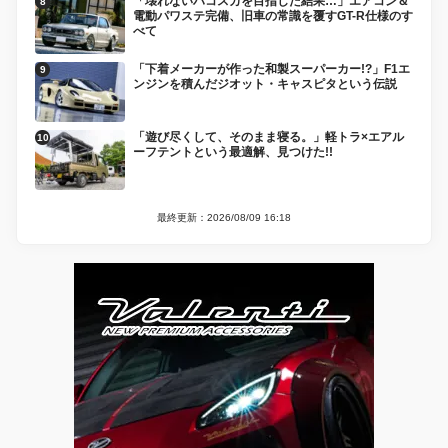
「壊れないハコスカを目指した結果…」エアコン＆
電動パワステ完備、旧車の常識を覆すGT-R仕様のす
べて
「下着メーカーが作った和製スーパーカー!?」F1エ
ンジンを積んだジオット・キャスピタという伝説
「遊び尽くして、そのまま寝る。」軽トラ×エアル
ーフテントという最適解、見つけた!!
最終更新：2026/08/09 16:18