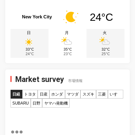
24°C
New York City
日
月
火
33°C
35°C
32°C
24°C
23°C
25°C
Market survey
市場情報
日経
トヨタ
日産
ホンダ
マツダ
スズキ
三菱
いすゞ
SUBARU
日野
ヤマハ発動機