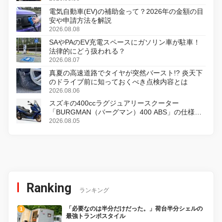
電気自動車(EV)の補助金って？2026年の金額の目
安や申請方法を解説
2026.08.08
SAやPAのEV充電スペースにガソリン車が駐車！
法律的にどう扱われる？
2026.08.07
真夏の高速道路でタイヤが突然バースト!? 炎天下
のドライブ前に知っておくべき点検内容とは
2026.08.06
スズキの400ccラグジュアリースクーター
「BURGMAN（バーグマン）400 ABS」の仕様を
変更し、8月18日に発売
2026.08.05
Ranking
ランキング
「必要なのは半分だけだった。」荷台半分シェルの
最強トランポスタイル