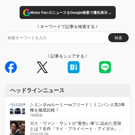
→
Motor Fan のニュースをGoogle検索で優先表示
\
キーワードで記事を検索する
/
検索
\
記事をシェアする
/
ヘッドラインニュース
シエンタvsルーミーvsフリード｜ミニバン人気3車
種を徹底比較！
7時間前
ガス・ヴァン・サントが“黄色い車”に込めた意味
とは？名作『マイ・プライベート・アイダホ』が
初のデジタルリマスター版で復活
2026.08.08