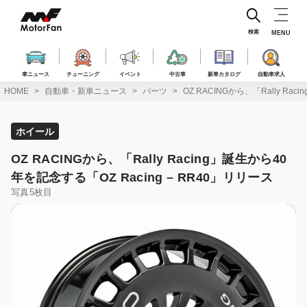
コ
ン
テ
検索
MENU
ン
ツ
へ
車ニュース
チューニング
イベント
中古車
新車カタログ
自動車求人
ス
HOME
自動車・新車ニュース
パーツ
OZ RACINGから、「Rally Ra
キ
ッ
プ
ホイール
OZ RACINGから、「Rally Racing」誕生から40
年を記念する「OZ Racing – RR40」リリース
写真5枚目