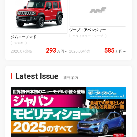
ジープ・アベンジャー
クライスラー・ジープ
ジムニーノマド
スズキ
293
585
2026.07発売
万円
～
2026.06発売
万円
～
Latest Issue
新刊案内