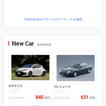
TradingViewですべてのマーケットを追跡
New Car
新車種情報
ＧＲヤリス
プレリュード
トヨタ
ホンダ
845
631
2026.08発売
万円
～
2026.08発売
万円
～