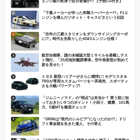
ェンジ級の変身で近日登場か!? 【予想CG付き】
「下着メーカーが作った和製スーパーカー!?」F1エ
ンジンを積んだジオット・キャスピタという伝説
「往年の三菱スタリオンをダウンサイジングターボ
に!?」時代を先取りした4G63エンジン仕様！
航空自衛隊、謎の未確認大型ミサイルを搭載しテス
ト飛行。「25式地対艦誘導弾」空中発射型が初めて
姿を見せた！
トヨタ 新型ハリアーがさらに精悍に! モデリスタ＆
TRDが専用カスタムパーツを一斉発売、スポーティ
さを大幅パワーアップ!
「ジムニーノマド」の“弱点”は本当か？ 買う前に知
っておきたい5つのポイント！小回り、燃費、101馬
力、5速MTを徹底チェック
「GR86は“現代のシルビア”になったのか!?」ドリ
フト黄金期を生きた達人、その答え