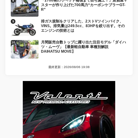
「2700発のリベット補強まで自ら施工！」居酒屋マ
スターが作り上げた700馬力“カーボンケブラーGT-
R”
排ガス規制をクリアした、2ストVツインバイク、
VINS。排気量は249.5cc、83HPを絞り出す。その
エンジンの技術とは
月間販売台数トップに躍り出た注目モデル「ダイハ
ツ・ムーヴ」【最新軽自動車 車種別解説
DAIHATSU MOVE】
最終更新：2026/08/06 19:08