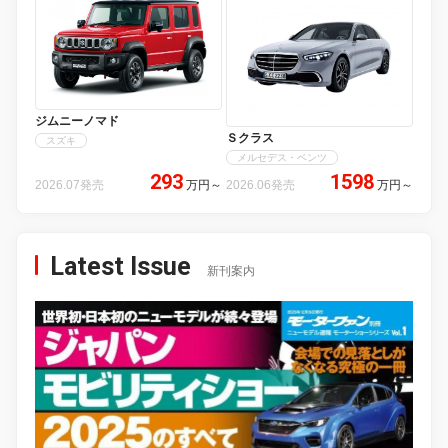
ジムニーノマド
Ｓクラス
スズキ
メルセデス・ベンツ
293
1598
2026.07発売
万円
～
2026.06発売
万円
～
Latest Issue
新刊案内