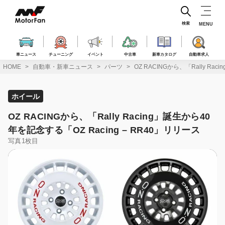
コ
ン
テ
検索
MENU
ン
ツ
へ
車ニュース
チューニング
イベント
中古車
新車カタログ
自動車求人
ス
HOME
自動車・新車ニュース
パーツ
OZ RACINGから、「Rally Ra
キ
ッ
プ
ホイール
OZ RACINGから、「Rally Racing」誕生から40
年を記念する「OZ Racing – RR40」リリース
写真1枚目