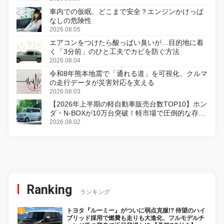
車内での仮眠、どこまで安全？エンジンかけっぱ
なしの危険性
2026.08.05
エアコンをつけたら酸っぱい臭いが…目的地に着
く「3分前」のひと工夫でカビを防ぐ方法
2026.08.04
令和8年熊本地震で「通れる道」を可視化、クルマ
の走行データが災害対応を支える
2026.08.03
【2026年上半期の軽自動車販売台数TOP10】ホン
ダ・N-BOXが10万台突破！軽市場で圧倒的な存在
感
2026.08.02
Ranking
ランキング
トヨタ『ルーミー』がついに弱点克服!? 待望のハイ
ブリッド採用で燃費も走りも大進化、フルモデルチ