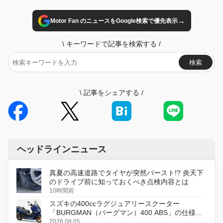
→
Motor Fan のニュースをGoogle検索で優先表示
\
キーワードで記事を検索する
/
検索
\
記事をシェアする
/
ヘッドラインニュース
真夏の高速道路でタイヤが突然バースト!? 炎天下
のドライブ前に知っておくべき点検内容とは
10時間前
スズキの400ccラグジュアリースクーター
「BURGMAN（バーグマン）400 ABS」の仕様を
変更し、8月18日に発売
2026.08.05