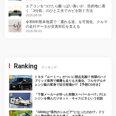
エアコンをつけたら酸っぱい臭いが…目的地に着
く「3分前」のひと工夫でカビを防ぐ方法
2026.08.04
令和8年熊本地震で「通れる道」を可視化、クルマ
の走行データが災害対応を支える
2026.08.03
Ranking
ランキング
トヨタ『ルーミー』がついに弱点克服!? 待望のハイ
ブリッド採用で燃費も走りも大進化、フルモデルチ
ェンジ級の変身で近日登場か!? 【予想CG付き】
「下着メーカーが作った和製スーパーカー!?」F1エ
ンジンを積んだジオット・キャスピタという伝説
「GR86は“現代のシルビア”になったのか!?」ドリ
フト黄金期を生きた達人、その答え