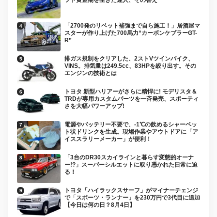
「2700発のリベット補強まで自ら施工！」居酒屋マ
スターが作り上げた700馬力“カーボンケブラーGT-
R”
排ガス規制をクリアした、2ストVツインバイク、
VINS。排気量は249.5cc、83HPを絞り出す。その
エンジンの技術とは
トヨタ 新型ハリアーがさらに精悍に! モデリスタ＆
TRDが専用カスタムパーツを一斉発売、スポーティ
さを大幅パワーアップ!
電源やバッテリー不要で、-1℃の飲めるシャーベッ
ト状ドリンクを生成。現場作業やアウトドアに「ア
イススラリーメーカー」が便利！
「3台のDR30スカイラインと暮らす変態的オーナ
ー!?」スーパーシルエットに取り憑かれた日常に迫
る！
トヨタ「ハイラックスサーフ」がマイナーチェンジ
で「スポーツ・ランナー」を230万円で3代目に追加
【今日は何の日？8月4日】