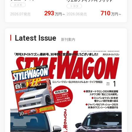
ヴェルファイアハイブリッド
スズキ
トヨタ
293
710
2026.07発売
万円
～
2026.06発売
万円
～
Latest Issue
新刊案内