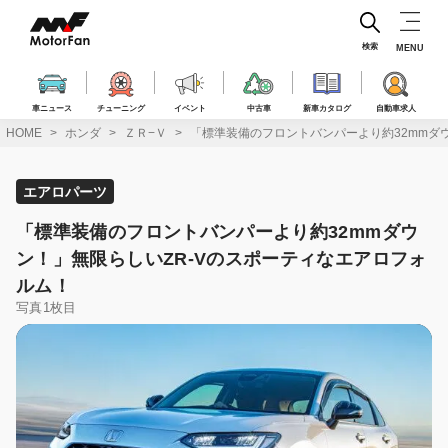
コ
ン
テ
検索
MENU
ン
ツ
へ
車ニュース
チューニング
イベント
中古車
新車カタログ
自動車求人
ス
HOME
ホンダ
ＺＲ−Ｖ
「標準装備のフロントバンパーより約32mmダ
キ
ッ
プ
エアロパーツ
「標準装備のフロントバンパーより約32mmダウ
ン！」無限らしいZR-Vのスポーティなエアロフォ
ルム！
写真1枚目