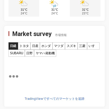
31°C
31°C
31°C
24°C
24°C
23°C
Market survey
市場情報
日経
トヨタ
日産
ホンダ
マツダ
スズキ
三菱
いすゞ
SUBARU
日野
ヤマハ発動機
TradingViewですべてのマーケットを追跡