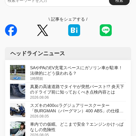
検索
\
記事をシェアする
/
ヘッドラインニュース
SAやPAのEV充電スペースにガソリン車が駐車！
法律的にどう扱われる？
1時間前
真夏の高速道路でタイヤが突然バースト!? 炎天下
のドライブ前に知っておくべき点検内容とは
2026.08.06
スズキの400ccラグジュアリースクーター
「BURGMAN（バーグマン）400 ABS」の仕様を
変更し、8月18日に発売
2026.08.05
車内での仮眠、どこまで安全？エンジンかけっぱ
なしの危険性
2026.08.05