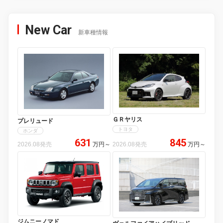
New Car
新車種情報
ＧＲヤリス
プレリュード
トヨタ
ホンダ
631
845
2026.08発売
万円
～
2026.08発売
万円
～
ジムニーノマド