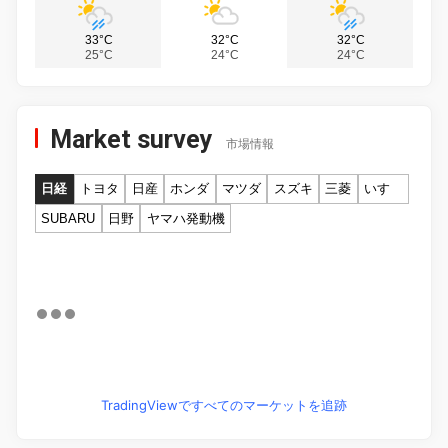
33°C
32°C
32°C
25°C
24°C
24°C
Market survey
市場情報
日経
トヨタ
日産
ホンダ
マツダ
スズキ
三菱
いすゞ
SUBARU
日野
ヤマハ発動機
TradingViewですべてのマーケットを追跡