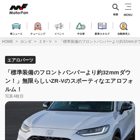
コ
ン
テ
検索
MENU
ン
ツ
へ
車ニュース
チューニング
イベント
中古車
新車カタログ
自動車求人
ス
HOME
ホンダ
ＺＲ−Ｖ
「標準装備のフロントバンパーより約32mmダ
キ
ッ
プ
エアロパーツ
「標準装備のフロントバンパーより約32mmダウ
ン！」無限らしいZR-Vのスポーティなエアロフォ
ルム！
写真4枚目