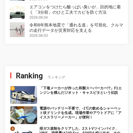
エアコンをつけたら酸っぱい臭いが…目的地に着
く「3分前」のひと工夫でカビを防ぐ方法
2026.08.04
令和8年熊本地震で「通れる道」を可視化、クルマ
の走行データが災害対応を支える
2026.08.03
Ranking
ランキング
「下着メーカーが作った和製スーパーカー!?」F1エ
ンジンを積んだジオット・キャスピタという伝説
電源やバッテリー不要で、-1℃の飲めるシャーベッ
ト状ドリンクを生成。現場作業やアウトドアに「ア
イススラリーメーカー」が便利！
排ガス規制をクリアした、2ストVツインバイク、
VINS。排気量は249.5cc、83HPを絞り出す。その