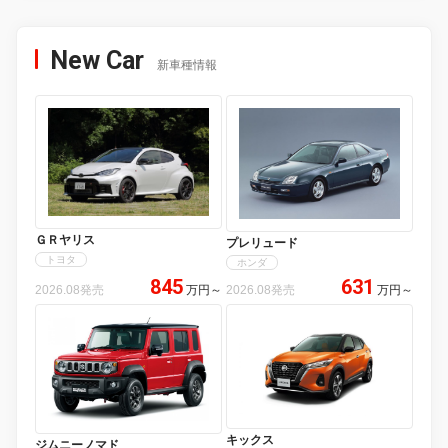
New Car
新車種情報
ＧＲヤリス
プレリュード
トヨタ
ホンダ
845
631
2026.08発売
万円
～
2026.08発売
万円
～
キックス
ジムニーノマド