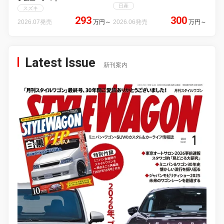
日産
スズキ
293
300
2026.07発売
万円
～
2026.06発売
万円
～
Latest Issue
新刊案内