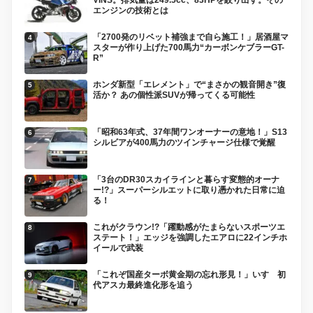
エンジンの技術とは
「2700発のリベット補強まで自ら施工！」居酒屋マ
スターが作り上げた700馬力“カーボンケブラーGT-
R”
ホンダ新型「エレメント」で“まさかの観音開き”復
活か？ あの個性派SUVが帰ってくる可能性
「昭和63年式、37年間ワンオーナーの意地！」S13
シルビアが400馬力のツインチャージ仕様で覚醒
「3台のDR30スカイラインと暮らす変態的オーナ
ー!?」スーパーシルエットに取り憑かれた日常に迫
る！
これがクラウン!?「躍動感がたまらないスポーツエ
ステート！」エッジを強調したエアロに22インチホ
イールで武装
「これぞ国産ターボ黄金期の忘れ形見！」いすゞ初
代アスカ最終進化形を追う