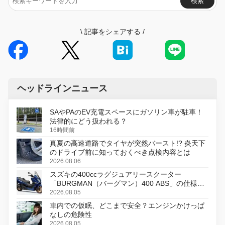
検索
\
記事をシェアする
/
ヘッドラインニュース
SAやPAのEV充電スペースにガソリン車が駐車！
法律的にどう扱われる？
16時間前
真夏の高速道路でタイヤが突然バースト!? 炎天下
のドライブ前に知っておくべき点検内容とは
2026.08.06
スズキの400ccラグジュアリースクーター
「BURGMAN（バーグマン）400 ABS」の仕様を
変更し、8月18日に発売
2026.08.05
車内での仮眠、どこまで安全？エンジンかけっぱ
なしの危険性
2026.08.05