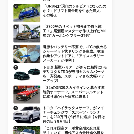
「GR86は“現代のシルビア”になったの
か!?」ドリフト黄金期を生きた達人、
その答え
「2700発のリベット補強まで自ら施
工！」居酒屋マスターが作り上げた700
馬力“カーボンケブラーGT-R”
電源やバッテリー不要で、-1℃の飲める
シャーベット状ドリンクを生成。現場
作業やアウトドアに「アイススラリー
メーカー」が便利！
トヨタ 新型ハリアーがさらに精悍に! モ
デリスタ＆TRDが専用カスタムパーツ
を一斉発売、スポーティさを大幅パワ
ーアップ!
「3台のDR30スカイラインと暮らす変
態的オーナー!?」スーパーシルエット
に取り憑かれた日常に迫る！
トヨタ「ハイラックスサーフ」がマイ
ナーチェンジで「スポーツ・ランナ
ー」を230万円で3代目に追加【今日は
何の日？8月4日】
「これぞ国産ターボ黄金期の忘れ形
見！」いすゞ初代アスカ最終進化形を