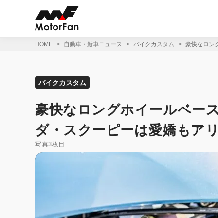
コ
ン
テ
ン
ツ
HOME
自動車・新車ニュース
バイクカスタム
豪快なロン
へ
ス
キ
ッ
バイクカスタム
プ
豪快なロングホイールベー
ダ・スクーピーは愛嬌もア
写真3枚目