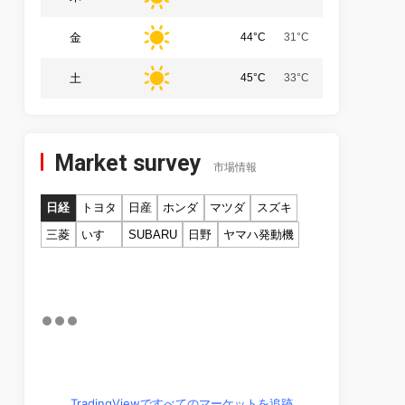
金
44°C
31°C
土
45°C
33°C
Market survey
市場情報
日経
トヨタ
日産
ホンダ
マツダ
スズキ
三菱
いすゞ
SUBARU
日野
ヤマハ発動機
TradingViewですべてのマーケットを追跡