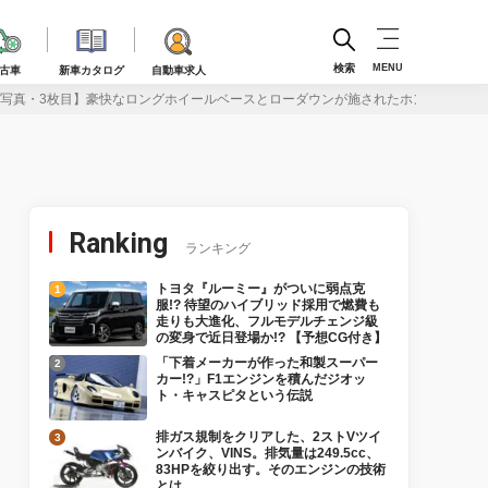
検索
MENU
古車
新車カタログ
自動車求人
写真・3枚目】豪快なロングホイールベースとローダウンが施されたホンダ・スク
Ranking
ランキング
トヨタ『ルーミー』がついに弱点克
服!? 待望のハイブリッド採用で燃費も
走りも大進化、フルモデルチェンジ級
の変身で近日登場か!? 【予想CG付き】
「下着メーカーが作った和製スーパー
カー!?」F1エンジンを積んだジオッ
ト・キャスピタという伝説
排ガス規制をクリアした、2ストVツイ
ンバイク、VINS。排気量は249.5cc、
83HPを絞り出す。そのエンジンの技術
とは