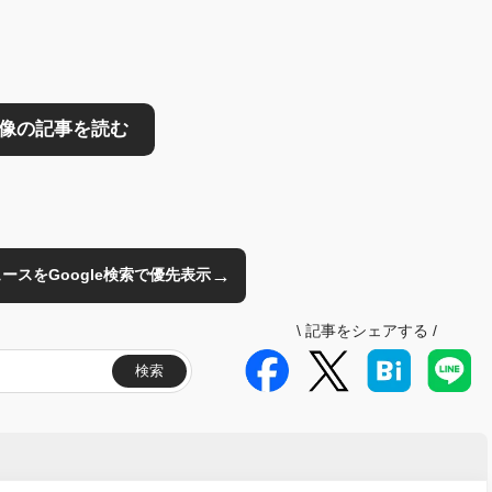
→
のニュースをGoogle検索で優先表示
\
記事をシェアする
/
検索