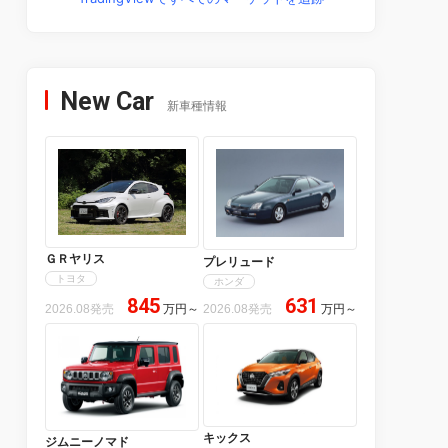
New Car
新車種情報
ＧＲヤリス
プレリュード
トヨタ
ホンダ
845
631
2026.08発売
万円
～
2026.08発売
万円
～
キックス
ジムニーノマド