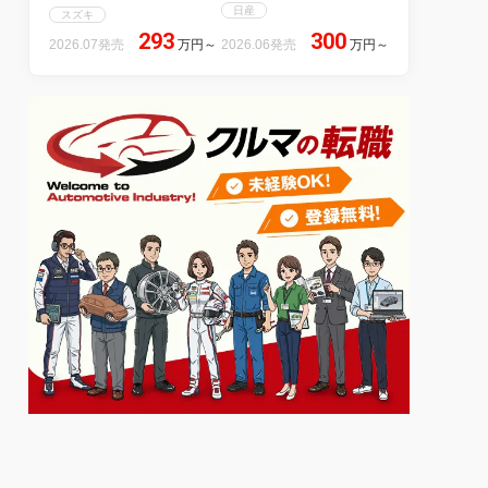
日産
スズキ
293
300
2026.07発売
万円
～
2026.06発売
万円
～