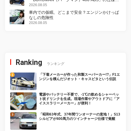
変更し、8月18日に発売
2026.08.05
車内での仮眠、どこまで安全？エンジンかけっぱ
なしの危険性
2026.08.05
Ranking
ランキング
「下着メーカーが作った和製スーパーカー!?」F1エ
ンジンを積んだジオット・キャスピタという伝説
電源やバッテリー不要で、-1℃の飲めるシャーベッ
ト状ドリンクを生成。現場作業やアウトドアに「ア
イススラリーメーカー」が便利！
「昭和63年式、37年間ワンオーナーの意地！」S13
シルビアが400馬力のツインチャージ仕様で覚醒