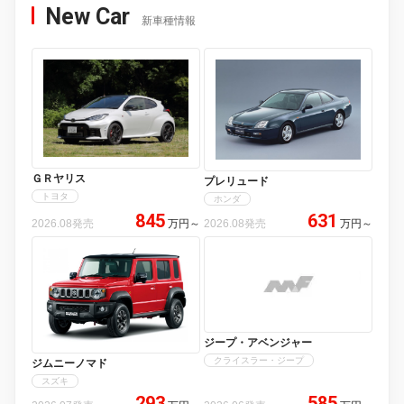
New Car
新車種情報
ＧＲヤリス
プレリュード
トヨタ
ホンダ
845
631
2026.08発売
万円
～
2026.08発売
万円
～
ジープ・アベンジャー
クライスラー・ジープ
ジムニーノマド
スズキ
293
585