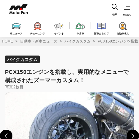
コ
ン
テ
検索
MENU
ン
ツ
へ
車ニュース
チューニング
イベント
中古車
新車カタログ
自動車求人
ス
HOME
自動車・新車ニュース
バイクカスタム
PCX150エンジンを
キ
ッ
プ
バイクカスタム
PCX150エンジンを搭載し、実用的なメニューで
構成されたズーマーカスタム！
写真2枚目