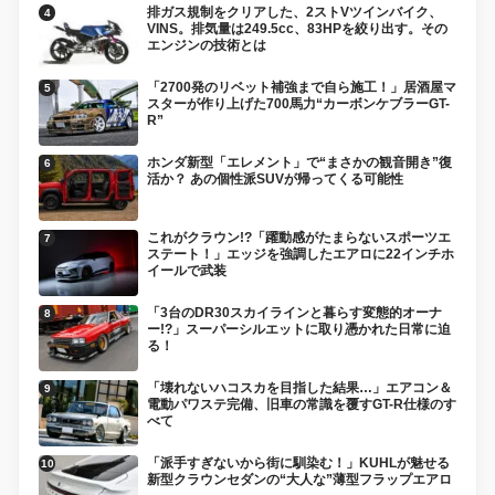
排ガス規制をクリアした、2ストVツインバイク、
VINS。排気量は249.5cc、83HPを絞り出す。その
エンジンの技術とは
「2700発のリベット補強まで自ら施工！」居酒屋マ
スターが作り上げた700馬力“カーボンケブラーGT-
R”
ホンダ新型「エレメント」で“まさかの観音開き”復
活か？ あの個性派SUVが帰ってくる可能性
これがクラウン!?「躍動感がたまらないスポーツエ
ステート！」エッジを強調したエアロに22インチホ
イールで武装
「3台のDR30スカイラインと暮らす変態的オーナ
ー!?」スーパーシルエットに取り憑かれた日常に迫
る！
「壊れないハコスカを目指した結果…」エアコン＆
電動パワステ完備、旧車の常識を覆すGT-R仕様のす
べて
「派手すぎないから街に馴染む！」KUHLが魅せる
新型クラウンセダンの“大人な”薄型フラップエアロ