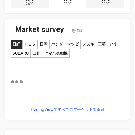
24°C
23°C
21°C
Market survey
市場情報
日経
トヨタ
日産
ホンダ
マツダ
スズキ
三菱
いすゞ
SUBARU
日野
ヤマハ発動機
TradingViewですべてのマーケットを追跡