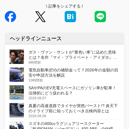
\
記事をシェアする
/
ヘッドラインニュース
ガス・ヴァン・サントが“黄色い車”に込めた意味
とは？名作『マイ・プライベート・アイダホ』が
初のデジタルリマスター版で復活
6時間前
電気自動車(EV)の補助金って？2026年の金額の目
安や申請方法を解説
10時間前
SAやPAのEV充電スペースにガソリン車が駐車！
法律的にどう扱われる？
2026.08.07
真夏の高速道路でタイヤが突然バースト!? 炎天下
のドライブ前に知っておくべき点検内容とは
2026.08.06
スズキの400ccラグジュアリースクーター
「BURGMAN（バーグマン）400 ABS」の仕様を