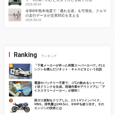
2026.08.04
令和8年熊本地震で「通れる道」を可視化、クルマ
の走行データが災害対応を支える
2026.08.03
Ranking
ランキング
「下着メーカーが作った和製スーパーカー!?」F1エ
ンジンを積んだジオット・キャスピタという伝説
電源やバッテリー不要で、-1℃の飲めるシャーベッ
ト状ドリンクを生成。現場作業やアウトドアに「ア
イススラリーメーカー」が便利！
排ガス規制をクリアした、2ストVツインバイク、
VINS。排気量は249.5cc、83HPを絞り出す。その
エンジンの技術とは