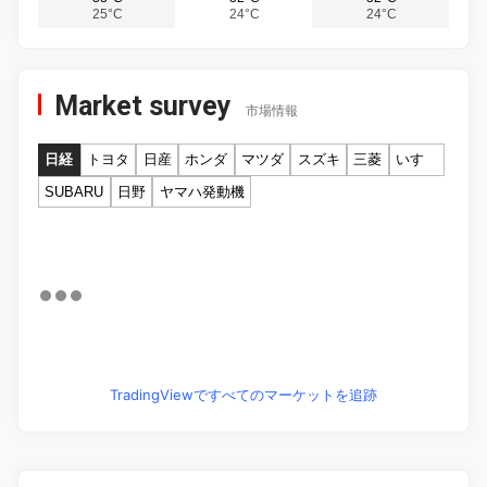
25°C
24°C
24°C
Market survey
市場情報
日経
トヨタ
日産
ホンダ
マツダ
スズキ
三菱
いすゞ
SUBARU
日野
ヤマハ発動機
TradingViewですべてのマーケットを追跡