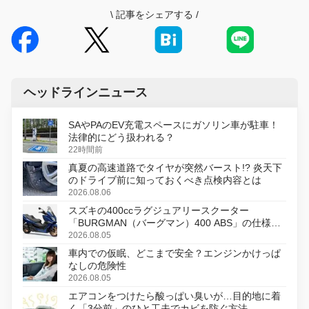
\
記事をシェアする
/
ヘッドラインニュース
SAやPAのEV充電スペースにガソリン車が駐車！
法律的にどう扱われる？
22時間前
真夏の高速道路でタイヤが突然バースト!? 炎天下
のドライブ前に知っておくべき点検内容とは
2026.08.06
スズキの400ccラグジュアリースクーター
「BURGMAN（バーグマン）400 ABS」の仕様を
変更し、8月18日に発売
2026.08.05
車内での仮眠、どこまで安全？エンジンかけっぱ
なしの危険性
2026.08.05
エアコンをつけたら酸っぱい臭いが…目的地に着
く「3分前」のひと工夫でカビを防ぐ方法