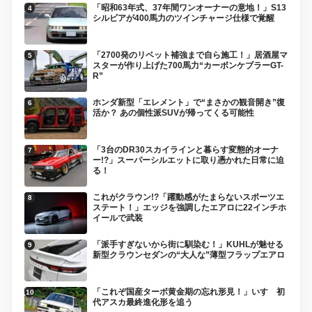
「昭和63年式、37年間ワンオーナーの意地！」S13
シルビアが400馬力のツインチャージ仕様で覚醒
「2700発のリベット補強まで自ら施工！」居酒屋マ
スターが作り上げた700馬力“カーボンケブラーGT-
R”
ホンダ新型「エレメント」で“まさかの観音開き”復
活か？ あの個性派SUVが帰ってくる可能性
「3台のDR30スカイラインと暮らす変態的オーナ
ー!?」スーパーシルエットに取り憑かれた日常に迫
る！
これがクラウン!?「躍動感がたまらないスポーツエ
ステート！」エッジを強調したエアロに22インチホ
イールで武装
「派手すぎないから街に馴染む！」KUHLが魅せる
新型クラウンセダンの“大人な”薄型フラップエアロ
「これぞ国産ターボ黄金期の忘れ形見！」いすゞ初
代アスカ最終進化形を追う