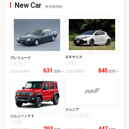
New Car
新車種情報
ＧＲヤリス
プレリュード
トヨタ
ホンダ
631
845
2026.08発売
万円
～
2026.08発売
万円
～
ジュニア
アルファロメオ
ジムニーノマド
スズキ
293
447