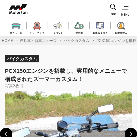
コ
ン
テ
検索
MENU
ン
ツ
へ
車ニュース
チューニング
イベント
中古車
新車カタログ
自動車求人
ス
HOME
自動車・新車ニュース
バイクカスタム
PCX150エンジンを
キ
ッ
プ
バイクカスタム
PCX150エンジンを搭載し、実用的なメニューで
構成されたズーマーカスタム！
写真3枚目