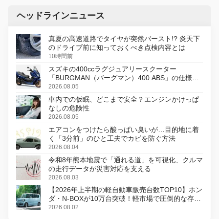
ヘッドラインニュース
真夏の高速道路でタイヤが突然バースト!? 炎天下
のドライブ前に知っておくべき点検内容とは
10時間前
スズキの400ccラグジュアリースクーター
「BURGMAN（バーグマン）400 ABS」の仕様を
変更し、8月18日に発売
2026.08.05
車内での仮眠、どこまで安全？エンジンかけっぱ
なしの危険性
2026.08.05
エアコンをつけたら酸っぱい臭いが…目的地に着
く「3分前」のひと工夫でカビを防ぐ方法
2026.08.04
令和8年熊本地震で「通れる道」を可視化、クルマ
の走行データが災害対応を支える
2026.08.03
【2026年上半期の軽自動車販売台数TOP10】ホン
ダ・N-BOXが10万台突破！軽市場で圧倒的な存在
感
2026.08.02