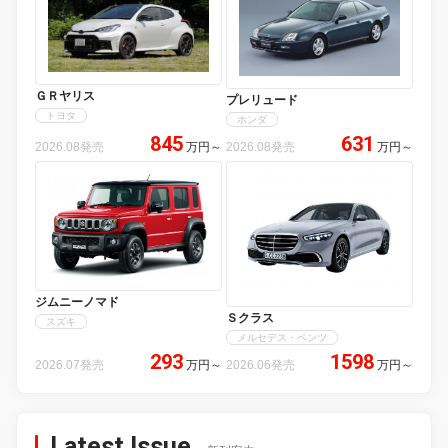
ＧＲヤリス
プレリュード
トヨタ
ホンダ
845
631
2026.08発売
万円
～
2026.08発売
万円
～
ジムニーノマド
Ｓクラス
スズキ
メルセデス・ベンツ
293
1598
2026.07発売
万円
～
2026.06発売
万円
～
Latest Issue