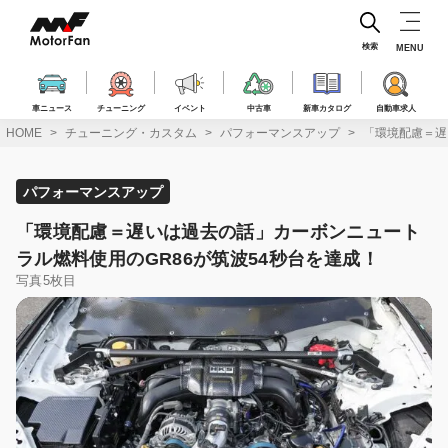
コ
ン
テ
検索
MENU
ン
ツ
へ
車ニュース
チューニング
イベント
中古車
新車カタログ
自動車求人
ス
HOME
チューニング・カスタム
パフォーマンスアップ
「環境配慮＝遅
キ
ッ
プ
パフォーマンスアップ
「環境配慮＝遅いは過去の話」カーボンニュート
ラル燃料使用のGR86が筑波54秒台を達成！
写真5枚目