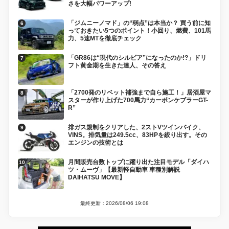
さを大幅パワーアップ!
「ジムニーノマド」の“弱点”は本当か？ 買う前に知
っておきたい5つのポイント！小回り、燃費、101馬
力、5速MTを徹底チェック
「GR86は“現代のシルビア”になったのか!?」ドリ
フト黄金期を生きた達人、その答え
「2700発のリベット補強まで自ら施工！」居酒屋マ
スターが作り上げた700馬力“カーボンケブラーGT-
R”
排ガス規制をクリアした、2ストVツインバイク、
VINS。排気量は249.5cc、83HPを絞り出す。その
エンジンの技術とは
月間販売台数トップに躍り出た注目モデル「ダイハ
ツ・ムーヴ」【最新軽自動車 車種別解説
DAIHATSU MOVE】
最終更新：2026/08/06 19:08