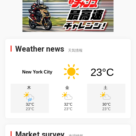
Weather news
天気情報
23°C
New York City
木
金
土
32°C
32°C
30°C
23°C
23°C
23°C
Market survey