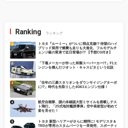
Ranking
ランキング
トヨタ『ルーミー』がついに弱点克服!? 待望のハイ
ブリッド採用で燃費も走りも大進化、フルモデルチ
ェンジ級の変身で近日登場か!? 【予想CG付き】
「下着メーカーが作った和製スーパーカー!?」F1エ
ンジンを積んだジオット・キャスピタという伝説
「往年の三菱スタリオンをダウンサイジングターボ
に!?」時代を先取りした4G63エンジン仕様！
航空自衛隊、謎の未確認大型ミサイルを搭載しテス
ト飛行。「25式地対艦誘導弾」空中発射型が初めて
姿を見せた！
トヨタ 新型ハリアーがさらに精悍に! モデリスタ＆
TRDが専用カスタムパーツを一斉発売、スポーティ