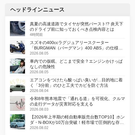
ヘッドラインニュース
真夏の高速道路でタイヤが突然バースト!? 炎天下
のドライブ前に知っておくべき点検内容とは
4時間前
スズキの400ccラグジュアリースクーター
「BURGMAN（バーグマン）400 ABS」の仕様を
変更し、8月18日に発売
2026.08.05
車内での仮眠、どこまで安全？エンジンかけっぱ
なしの危険性
2026.08.05
エアコンをつけたら酸っぱい臭いが…目的地に着
く「3分前」のひと工夫でカビを防ぐ方法
2026.08.04
令和8年熊本地震で「通れる道」を可視化、クルマ
の走行データが災害対応を支える
2026.08.03
【2026年上半期の軽自動車販売台数TOP10】ホン
ダ・N-BOXが10万台突破！軽市場で圧倒的な存在
感
2026.08.02