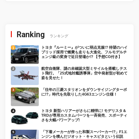
Ranking
ランキング
トヨタ『ルーミー』がついに弱点克服!? 待望のハイ
ブリッド採用で燃費も走りも大進化、フルモデルチ
ェンジ級の変身で近日登場か!? 【予想CG付き】
航空自衛隊、謎の未確認大型ミサイルを搭載しテス
ト飛行。「25式地対艦誘導弾」空中発射型が初めて
姿を見せた！
「往年の三菱スタリオンをダウンサイジングターボ
に!?」時代を先取りした4G63エンジン仕様！
トヨタ 新型ハリアーがさらに精悍に! モデリスタ＆
TRDが専用カスタムパーツを一斉発売、スポーティ
さを大幅パワーアップ!
「下着メーカーが作った和製スーパーカー!?」F1エ
ンジンを積んだジオット・キャスピタという伝説