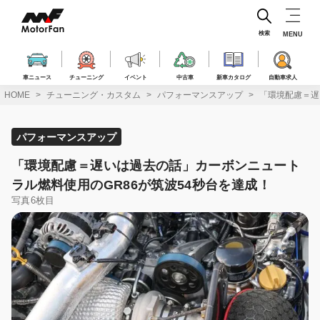
コ
ン
テ
検索
MENU
ン
ツ
へ
車ニュース
チューニング
イベント
中古車
新車カタログ
自動車求人
ス
HOME
チューニング・カスタム
パフォーマンスアップ
「環境配慮＝遅
キ
ッ
プ
パフォーマンスアップ
「環境配慮＝遅いは過去の話」カーボンニュート
ラル燃料使用のGR86が筑波54秒台を達成！
写真6枚目