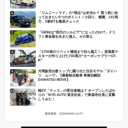
「ジムニーノマド」の“弱点”は本当か？ 買う前に知
っておきたい5つのポイント！小回り、燃費、101馬
力、5速MTを徹底チェック
「GR86は“現代のシルビア”になったのか!?」ドリ
フト黄金期を生きた達人、その答え
「2700発のリベット補強まで自ら施工！」居酒屋マ
スターが作り上げた700馬力“カーボンケブラーGT-
R”
月間販売台数トップに躍り出た注目モデル「ダイハ
ツ・ムーヴ」【最新軽自動車 車種別解説
DAIHATSU MOVE】
軽EV「ラッコ」の受注速報は？ オープンしたばか
りの「BYD AUTO 東京杉並」で東福寺社長に直撃
してみた！
最終更新：2026/08/06 13:07