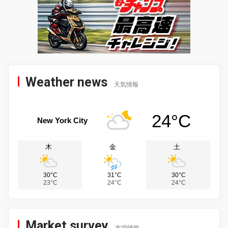
Weather news
天気情報
24°C
New York City
木
金
土
30°C
31°C
30°C
23°C
24°C
24°C
Market survey