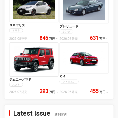
ＧＲヤリス
プレリュード
トヨタ
ホンダ
845
631
2026.08発売
万円
～
2026.08発売
万円
～
Ｃ４
ジムニーノマド
シトロエン
スズキ
293
455
2026.07発売
万円
～
2026.06発売
万円
～
Latest Issue
新刊案内