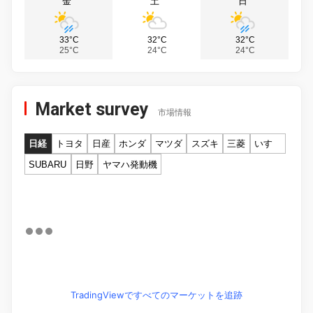
金
土
日
33°C
32°C
32°C
25°C
24°C
24°C
Market survey
市場情報
日経
トヨタ
日産
ホンダ
マツダ
スズキ
三菱
いすゞ
SUBARU
日野
ヤマハ発動機
TradingViewですべてのマーケットを追跡