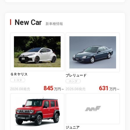
New Car
新車種情報
ＧＲヤリス
プレリュード
トヨタ
ホンダ
845
631
2026.08発売
万円
～
2026.08発売
万円
～
ジュニア