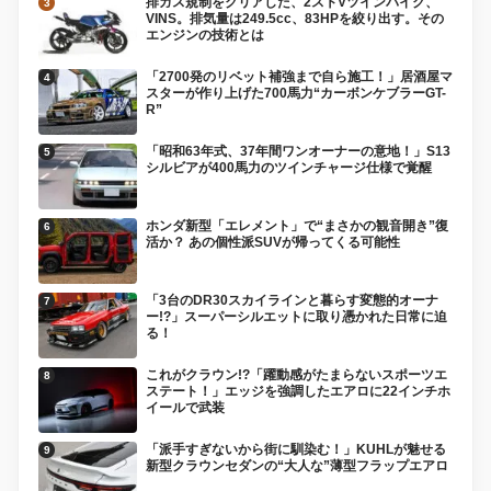
排ガス規制をクリアした、2ストVツインバイク、
VINS。排気量は249.5cc、83HPを絞り出す。その
エンジンの技術とは
「2700発のリベット補強まで自ら施工！」居酒屋マ
スターが作り上げた700馬力“カーボンケブラーGT-
R”
「昭和63年式、37年間ワンオーナーの意地！」S13
シルビアが400馬力のツインチャージ仕様で覚醒
ホンダ新型「エレメント」で“まさかの観音開き”復
活か？ あの個性派SUVが帰ってくる可能性
「3台のDR30スカイラインと暮らす変態的オーナ
ー!?」スーパーシルエットに取り憑かれた日常に迫
る！
これがクラウン!?「躍動感がたまらないスポーツエ
ステート！」エッジを強調したエアロに22インチホ
イールで武装
「派手すぎないから街に馴染む！」KUHLが魅せる
新型クラウンセダンの“大人な”薄型フラップエアロ