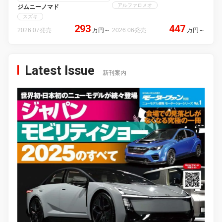
アルファロメオ
ジムニーノマド
スズキ
293
447
2026.07発売
万円
～
2026.06発売
万円
～
Latest Issue
新刊案内