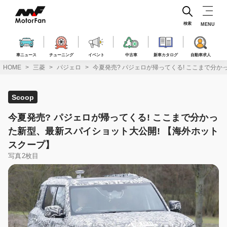
コ
ン
テ
検索
MENU
ン
ツ
へ
車ニュース
チューニング
イベント
中古車
新車カタログ
自動車求人
ス
HOME
三菱
パジェロ
今夏発売? パジェロが帰ってくる! ここまで分
キ
ッ
プ
Scoop
今夏発売? パジェロが帰ってくる! ここまで分かっ
た新型、最新スパイショット大公開! 【海外ホット
スクープ】
写真2枚目