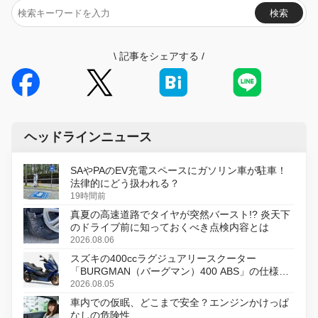
検索
\
記事をシェアする
/
ヘッドラインニュース
SAやPAのEV充電スペースにガソリン車が駐車！
法律的にどう扱われる？
19時間前
真夏の高速道路でタイヤが突然バースト!? 炎天下
のドライブ前に知っておくべき点検内容とは
2026.08.06
スズキの400ccラグジュアリースクーター
「BURGMAN（バーグマン）400 ABS」の仕様を
変更し、8月18日に発売
2026.08.05
車内での仮眠、どこまで安全？エンジンかけっぱ
なしの危険性