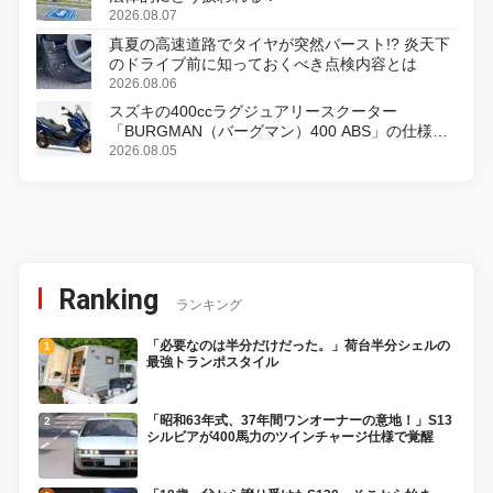
2026.08.07
真夏の高速道路でタイヤが突然バースト!? 炎天下
のドライブ前に知っておくべき点検内容とは
2026.08.06
スズキの400ccラグジュアリースクーター
「BURGMAN（バーグマン）400 ABS」の仕様を
変更し、8月18日に発売
2026.08.05
Ranking
ランキング
「必要なのは半分だけだった。」荷台半分シェルの
最強トランポスタイル
「昭和63年式、37年間ワンオーナーの意地！」S13
シルビアが400馬力のツインチャージ仕様で覚醒