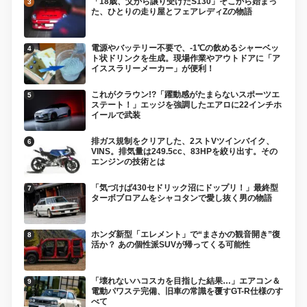
「18歳、父から譲り受けたS130」そこから始まっ
た、ひとりの走り屋とフェアレディZの物語
電源やバッテリー不要で、-1℃の飲めるシャーベッ
ト状ドリンクを生成。現場作業やアウトドアに「ア
イススラリーメーカー」が便利！
これがクラウン!?「躍動感がたまらないスポーツエ
ステート！」エッジを強調したエアロに22インチホ
イールで武装
排ガス規制をクリアした、2ストVツインバイク、
VINS。排気量は249.5cc、83HPを絞り出す。その
エンジンの技術とは
「気づけば430セドリック沼にドップリ！」最終型
ターボブロアムをシャコタンで愛し抜く男の物語
ホンダ新型「エレメント」で“まさかの観音開き”復
活か？ あの個性派SUVが帰ってくる可能性
「壊れないハコスカを目指した結果…」エアコン＆
電動パワステ完備、旧車の常識を覆すGT-R仕様のす
べて