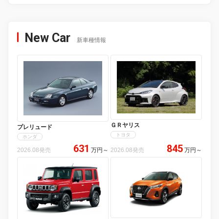
New Car
新車種情報
ＧＲヤリス
プレリュード
トヨタ
ホンダ
631
845
2026.08発売
万円
～
2026.08発売
万円
～