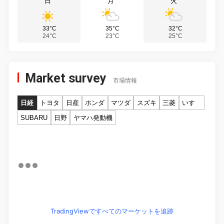
日
月
火
33°C
35°C
32°C
24°C
23°C
25°C
Market survey
市場情報
日経
トヨタ
日産
ホンダ
マツダ
スズキ
三菱
いすゞ
SUBARU
日野
ヤマハ発動機
TradingViewですべてのマーケットを追跡