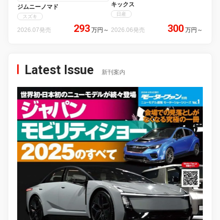
キックス
ジムニーノマド
日産
スズキ
293
300
2026.07発売
万円
～
2026.06発売
万円
～
Latest Issue
新刊案内