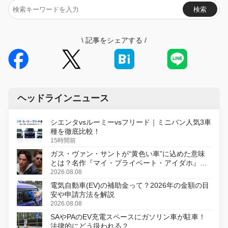
検索
\
記事をシェアする
/
ヘッドラインニュース
シエンタvsルーミーvsフリード｜ミニバン人気3車
種を徹底比較！
15時間前
ガス・ヴァン・サントが“黄色い車”に込めた意味
とは？名作『マイ・プライベート・アイダホ』が
初のデジタルリマスター版で復活
2026.08.08
電気自動車(EV)の補助金って？2026年の金額の目
安や申請方法を解説
2026.08.08
SAやPAのEV充電スペースにガソリン車が駐車！
法律的にどう扱われる？