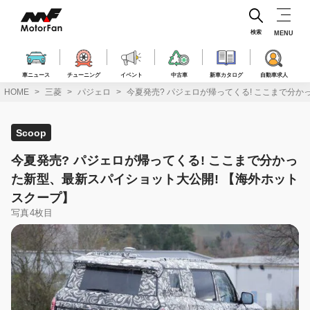
コ
ン
テ
検索
MENU
ン
ツ
へ
車ニュース
チューニング
イベント
中古車
新車カタログ
自動車求人
ス
HOME
三菱
パジェロ
今夏発売? パジェロが帰ってくる! ここまで分
キ
ッ
プ
Scoop
今夏発売? パジェロが帰ってくる! ここまで分かっ
た新型、最新スパイショット大公開! 【海外ホット
スクープ】
写真4枚目