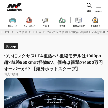
コ
ン
テ
検索
MENU
ン
ツ
へ
車ニュース
チューニング
イベント
中古車
新車カタログ
自動車求人
ス
HOME
レクサス
ＬＦＡ
ついにレクサスLFA復活へ! 後継モデルは1000
キ
ッ
プ
Scoop
ついにレクサスLFA復活へ! 後継モデルは1000ps
超×航続550kmの怪物EV、価格は衝撃の4500万円
オーバーか!? 【海外ホットスクープ】
写真2枚目