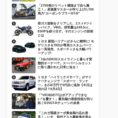
「2700発のリベット補強まで自ら施
工！」居酒屋マスターが作り上げた700
馬力“カーボンケブラーGT-R”
排ガス規制をクリアした、2ストVツイ
ンバイク、VINS。排気量は249.5cc、
83HPを絞り出す。そのエンジンの技術
とは
トヨタ 新型ハリアーがさらに精悍に! モ
デリスタ＆TRDが専用カスタムパーツ
を一斉発売、スポーティさを大幅パワ
ーアップ!
「3台のDR30スカイラインと暮らす変
態的オーナー!?」スーパーシルエット
に取り憑かれた日常に迫る！
トヨタ「ハイラックスサーフ」がマイ
ナーチェンジで「スポーツ・ランナ
ー」を230万円で3代目に追加【今日は
何の日？8月4日】
「”VR38DETTはボアアップできな
い”を覆す！」最先端の溶射技術が切り
拓くR35GT-Rチューンの未来
「これぞ国産ターボ黄金期の忘れ形
見！」いすゞ初代アスカ最終進化形を