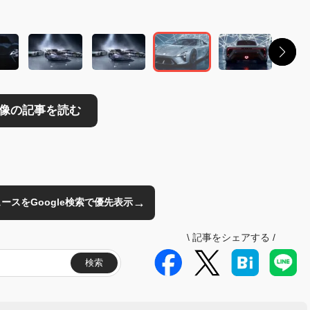
→
のニュースをGoogle検索で優先表示
\
記事をシェアする
/
検索