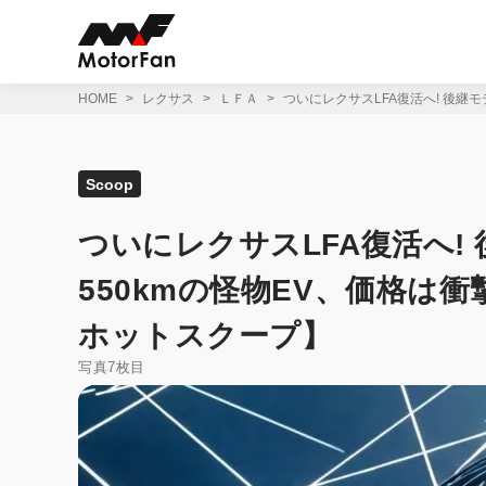
コ
ン
テ
ン
ツ
HOME
レクサス
ＬＦＡ
ついにレクサスLFA復活へ! 後継モ
へ
ス
キ
ッ
Scoop
プ
ついにレクサスLFA復活へ! 
550kmの怪物EV、価格は衝
ホットスクープ】
写真7枚目