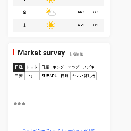
金
44°C
33°C
土
46°C
33°C
Market survey
市場情報
日経
トヨタ
日産
ホンダ
マツダ
スズキ
三菱
いすゞ
SUBARU
日野
ヤマハ発動機
TradingViewですべてのマーケットを追跡