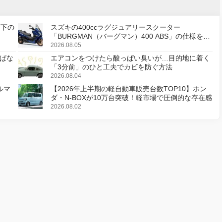
天下の
スズキの400ccラグジュアリースクーター
「BURGMAN（バーグマン）400 ABS」の仕様を変
更し、8月18日に発売
2026.08.05
ぱな
エアコンをつけたら酸っぱい臭いが…目的地に着く
「3分前」のひと工夫でカビを防ぐ方法
2026.08.04
ルマ
【2026年上半期の軽自動車販売台数TOP10】ホン
ダ・N-BOXが10万台突破！軽市場で圧倒的な存在感
2026.08.02