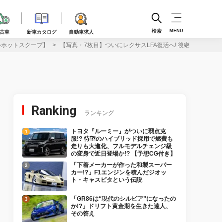
検索
MENU
古車
新車カタログ
自動車求人
海外ホットスクープ】
【写真・7枚目】ついにレクサスLFA復活へ! 後継モデルは100
Ranking
ランキング
トヨタ『ルーミー』がついに弱点克
服!? 待望のハイブリッド採用で燃費も
走りも大進化、フルモデルチェンジ級
の変身で近日登場か!? 【予想CG付き】
「下着メーカーが作った和製スーパー
カー!?」F1エンジンを積んだジオッ
ト・キャスピタという伝説
「GR86は“現代のシルビア”になったの
か!?」ドリフト黄金期を生きた達人、
その答え