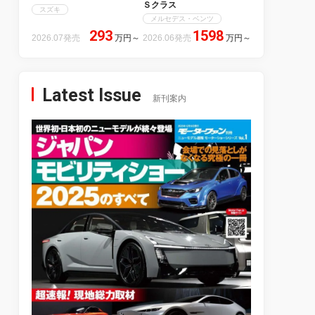
Ｓクラス
スズキ
メルセデス・ベンツ
293
1598
2026.07発売
万円
～
2026.06発売
万円
～
Latest Issue
新刊案内