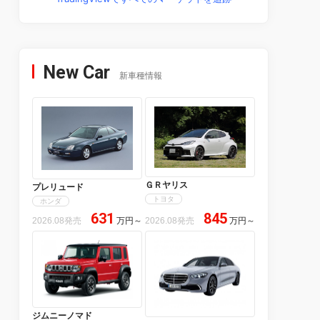
New Car
新車種情報
ＧＲヤリス
プレリュード
トヨタ
ホンダ
631
845
2026.08発売
万円
～
2026.08発売
万円
～
ジムニーノマド