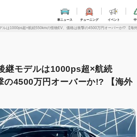
車ニュース
チューニング
イベント
中
デルは1000ps超×航続550kmの怪物EV、価格は衝撃の4500万円オーバーか!? 【
後継モデルは1000ps超×航続
撃の4500万円オーバーか!? 【海外