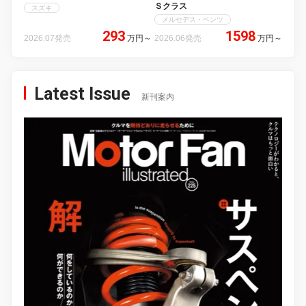
Ｓクラス
スズキ
メルセデス・ベンツ
293
1598
2026.07発売
万円
～
2026.06発売
万円
～
Latest Issue
新刊案内