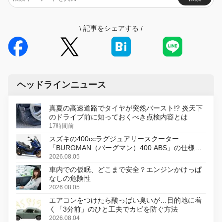
\
記事をシェアする
/
ヘッドラインニュース
真夏の高速道路でタイヤが突然バースト!? 炎天下
のドライブ前に知っておくべき点検内容とは
17時間前
スズキの400ccラグジュアリースクーター
「BURGMAN（バーグマン）400 ABS」の仕様を
変更し、8月18日に発売
2026.08.05
車内での仮眠、どこまで安全？エンジンかけっぱ
なしの危険性
2026.08.05
エアコンをつけたら酸っぱい臭いが…目的地に着
く「3分前」のひと工夫でカビを防ぐ方法
2026.08.04