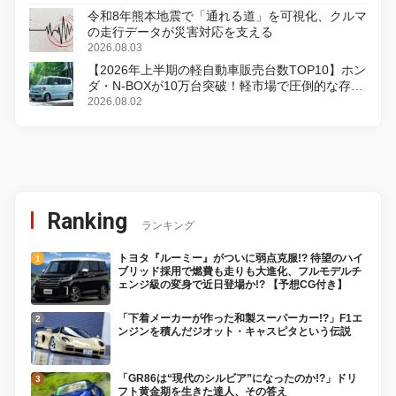
令和8年熊本地震で「通れる道」を可視化、クルマ
の走行データが災害対応を支える
2026.08.03
【2026年上半期の軽自動車販売台数TOP10】ホン
ダ・N-BOXが10万台突破！軽市場で圧倒的な存在
感
2026.08.02
Ranking
ランキング
トヨタ『ルーミー』がついに弱点克服!? 待望のハイ
ブリッド採用で燃費も走りも大進化、フルモデルチ
ェンジ級の変身で近日登場か!? 【予想CG付き】
「下着メーカーが作った和製スーパーカー!?」F1エ
ンジンを積んだジオット・キャスピタという伝説
「GR86は“現代のシルビア”になったのか!?」ドリ
フト黄金期を生きた達人、その答え