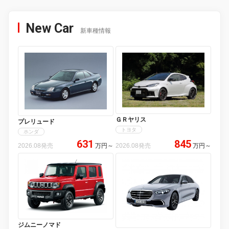
New Car
新車種情報
ＧＲヤリス
プレリュード
トヨタ
ホンダ
631
845
2026.08発売
万円
～
2026.08発売
万円
～
ジムニーノマド