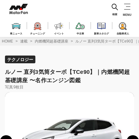
コ
ン
テ
検索
MENU
ン
ツ
へ
車ニュース
チューニング
イベント
中古車
新車カタログ
自動車求人
ス
HOME
連載
内燃機関超基礎講座
ルノー 直列3気筒ターボ【TCe90
キ
ッ
プ
テクノロジー
ルノー 直列3気筒ターボ【TCe90】｜内燃機関超
基礎講座 〜名作エンジン図鑑
写真9枚目