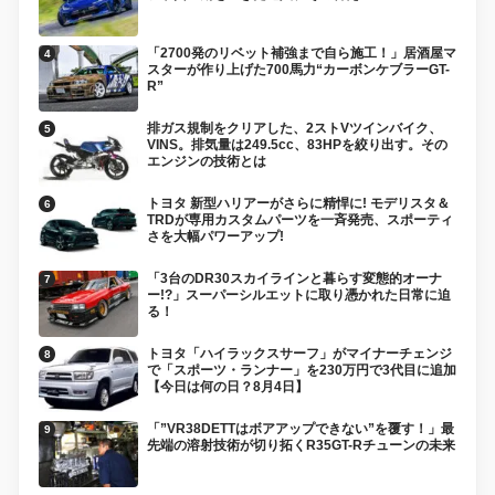
「2700発のリベット補強まで自ら施工！」居酒屋マ
スターが作り上げた700馬力“カーボンケブラーGT-
R”
排ガス規制をクリアした、2ストVツインバイク、
VINS。排気量は249.5cc、83HPを絞り出す。その
エンジンの技術とは
トヨタ 新型ハリアーがさらに精悍に! モデリスタ＆
TRDが専用カスタムパーツを一斉発売、スポーティ
さを大幅パワーアップ!
「3台のDR30スカイラインと暮らす変態的オーナ
ー!?」スーパーシルエットに取り憑かれた日常に迫
る！
トヨタ「ハイラックスサーフ」がマイナーチェンジ
で「スポーツ・ランナー」を230万円で3代目に追加
【今日は何の日？8月4日】
「”VR38DETTはボアアップできない”を覆す！」最
先端の溶射技術が切り拓くR35GT-Rチューンの未来