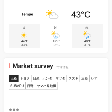
43°C
Tempe
日
月
火
44°C
42°C
40°C
33°C
33°C
31°C
Market survey
市場情報
日経
トヨタ
日産
ホンダ
マツダ
スズキ
三菱
いすゞ
SUBARU
日野
ヤマハ発動機