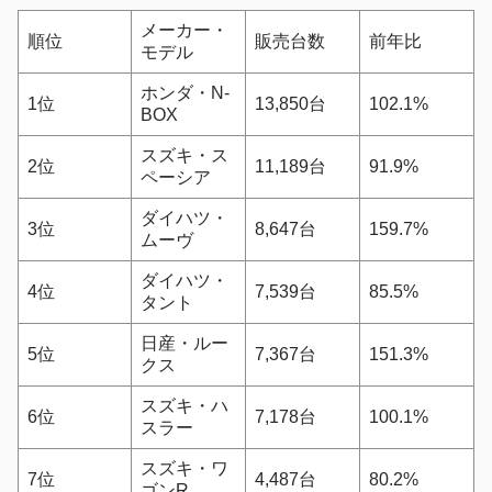
メーカー・
順位
販売台数
前年比
モデル
ホンダ・N-
1位
13,850台
102.1%
BOX
スズキ・ス
2位
11,189台
91.9%
ペーシア
ダイハツ・
3位
8,647台
159.7%
ムーヴ
ダイハツ・
4位
7,539台
85.5%
タント
日産・ルー
5位
7,367台
151.3%
クス
スズキ・ハ
6位
7,178台
100.1%
スラー
スズキ・ワ
7位
4,487台
80.2%
ゴンR