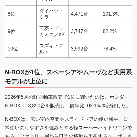
ダイハツ・
8位
4,471台
101.3%
ミラ
三菱・デリ
9位
3,747台
82.2%
カミニ／eK
スズキ・ア
10位
3,592台
78.4%
ルト
N-BOXが1位、スペーシアやムーヴなど実用系
モデルが上位に
2026年5月の軽自動車販売で1位に輝いたのは、ホンダ・
N-BOX。13,850台を販売し、前年比102.1％を記録した。
N-BOXは、広い室内空間やスライドドアの使い勝手、日
常使いのしやすさを強みとする軽スーパーハイトワゴンで
ある。ファミリー層から日常の移動を重視するユーザーま