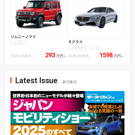
ジムニーノマド
Ｓクラス
スズキ
メルセデス・ベンツ
293
1598
2026.07発売
万円
～
2026.06発売
万円
～
Latest Issue
新刊案内