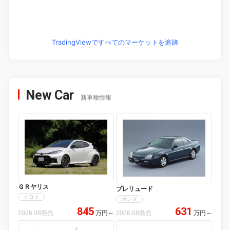
TradingViewですべてのマーケットを追跡
New Car
新車種情報
ＧＲヤリス
プレリュード
トヨタ
ホンダ
845
631
2026.08発売
万円
～
2026.08発売
万円
～