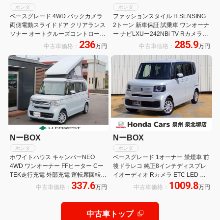
ホンダ
ホンダ
ベースグレード 4WD バックカメラ
ファッションスタイル H SENSING
両側電動スライドドア クリアランス
2トーン 新車保証 試乗車 ワンオーナ
ソナー オートクルーズコントロール
ー ナビLXUー242NBi TV Rカメラ
236
285.9
レーンアシスト 衝突被害軽減システ
CD録音 BTオーディオ DVD ドラレ
中古車価格：
万円
中古車価格：
万円
ム オートライト LEDヘッドランプ
コ シートヒーター ETC LEDライト
スマートキー アイドリングストップ
VSA AAC
NーBOX
NーBOX
ホンダ
ホンダ
ホワイトハウス キャンパーNEO
ベースグレード 1オーナー 禁煙車 前
4WD ワンオーナー FFヒーター Cー
後ドラレコ 純正8インチディスプレ
TEK走行充電 外部充電 運転席回転シ
イオーディオ Rカメラ ETC LED ア
337.6
1009.8
ート ナビ切替スイッチ ボルトメータ
ップルカープレイ サイドサンシェー
中古車価格：
万円
中古車価格：
万円
ー 外部コンセント ポップUPルーフ
ド Bluetooth アームレスト 片側パワ
前ナンバー静岡
ースライドドア
中古車トップ