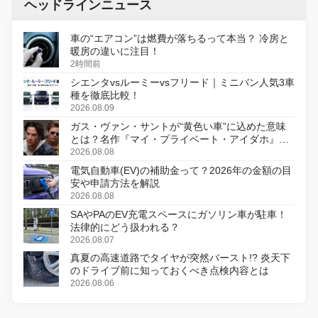
ヘッドラインニュース
車の“エアコン”は燃費が落ちるって本当？ 冷房と
暖房の違いに注目！
2時間前
シエンタvsルーミーvsフリード｜ミニバン人気3車
種を徹底比較！
2026.08.09
ガス・ヴァン・サントが“黄色い車”に込めた意味
とは？名作『マイ・プライベート・アイダホ』が
初のデジタルリマスター版で復活
2026.08.08
電気自動車(EV)の補助金って？2026年の金額の目
安や申請方法を解説
2026.08.08
SAやPAのEV充電スペースにガソリン車が駐車！
法律的にどう扱われる？
2026.08.07
真夏の高速道路でタイヤが突然バースト!? 炎天下
のドライブ前に知っておくべき点検内容とは
2026.08.06