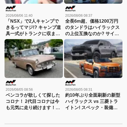
2026/08/06 11:40
2026/08/06 08:37
「NSX」で2人キャンプで
全長6m超、価格1200万円
きるってマジ!? キャンプ道
のタンドラはハイラックス
具一式がトランクに収まっ
の上位互換なのか? サイ
た！「シビックRS」なら
ズ・装備・走り・価格を徹
車中泊もできる【Hondaキ
底比較して分かった決定的
ャンプ】
な違い 【新型ハイラックス
徹底比較】
2026/08/05 08:56
2026/08/05 08:31
ベンコラが欲しくて探した
約10年ぶり全面刷新の新型
コロナ！ 2代目コロナは今
ハイラックス vs 三菱トラ
も元気に走り続けます！
イトン! スペック・装備・
【花見の里で感謝の集いや
価格を比較、勝った点/惜し
ります！】
い点を徹底検証! 【新型ハ
イラックス 徹底比較】