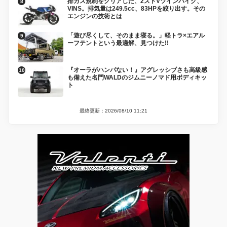
排ガス規制をクリアした、2ストVツインバイク、
VINS。排気量は249.5cc、83HPを絞り出す。その
エンジンの技術とは
「遊び尽くして、そのまま寝る。」軽トラ×エアル
ーフテントという最適解、見つけた!!
『オーラがハンパない！』アグレッシブさも高級感
も備えた名門WALDのジムニーノマド用ボディキッ
ト
最終更新：2026/08/10 11:21