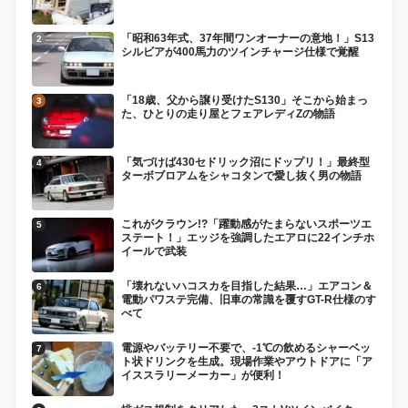
「昭和63年式、37年間ワンオーナーの意地！」S13
シルビアが400馬力のツインチャージ仕様で覚醒
「18歳、父から譲り受けたS130」そこから始まっ
た、ひとりの走り屋とフェアレディZの物語
「気づけば430セドリック沼にドップリ！」最終型
ターボブロアムをシャコタンで愛し抜く男の物語
これがクラウン!?「躍動感がたまらないスポーツエ
ステート！」エッジを強調したエアロに22インチホ
イールで武装
「壊れないハコスカを目指した結果…」エアコン＆
電動パワステ完備、旧車の常識を覆すGT-R仕様のす
べて
電源やバッテリー不要で、-1℃の飲めるシャーベッ
ト状ドリンクを生成。現場作業やアウトドアに「ア
イススラリーメーカー」が便利！