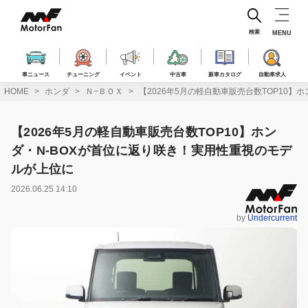
コ
ン
テ
検索
MENU
ン
ツ
へ
車ニュース
チューニング
イベント
中古車
新車カタログ
自動車求人
ス
HOME
ホンダ
Ｎ−ＢＯＸ
【2026年5月の軽自動車販売台数TOP10
キ
ッ
プ
【2026年5月の軽自動車販売台数TOP10】ホン
ダ・N-BOXが首位に返り咲き！実用性重視のモデ
ルが上位に
2026.06.25 14:10
by
Undercurrent