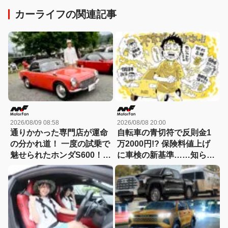
カーライフの関連記事
2026/08/09 08:58
2026/08/08 20:00
通りかかった専門店が運命
自転車の青切符で反則金1
の分かれ道！ 一度の試乗で
万2000円!? 保険料値上げ
魅せられたホンダS600！
に車検の新基準……知らな
【花見の里で感謝の集いや
いと損する！カーライフの
ります！】
新常識総まとめ