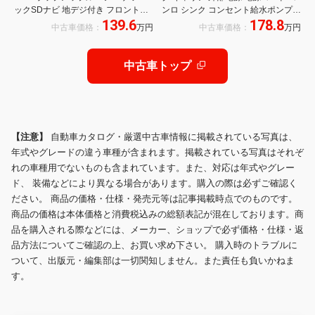
ックSDナビ 地デジ付き フロントド
ンロ シンク コンセント給水ポンプ
139.6
178.8
ライブレコーダー 5ナンバー 社外エ
サブバッテリー ポップアップルーフ
中古車価格：
万円
中古車価格：
万円
ンジンスターター スマートキー ワン
テント ナビ TV ドラレコ ETC ホワイ
オーナー ETC イモビ
トハウスキャンパー
中古車トップ
【注意】
自動車カタログ・厳選中古車情報に掲載されている写真は、
年式やグレードの違う車種が含まれます。掲載されている写真はそれぞ
れの車種用でないものも含まれています。また、対応は年式やグレー
ド、 装備などにより異なる場合があります。購入の際は必ずご確認く
ださい。 商品の価格・仕様・発売元等は記事掲載時点でのものです。
商品の価格は本体価格と消費税込みの総額表記が混在しております。商
品を購入される際などには、メーカー、ショップで必ず価格・仕様・返
品方法についてご確認の上、お買い求め下さい。 購入時のトラブルに
ついて、出版元・編集部は一切関知しません。また責任も負いかねま
す。