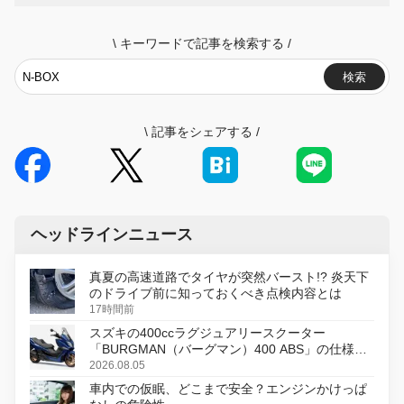
\
キーワードで記事を検索する
/
検索
\
記事をシェアする
/
ヘッドラインニュース
真夏の高速道路でタイヤが突然バースト!? 炎天下
のドライブ前に知っておくべき点検内容とは
17時間前
スズキの400ccラグジュアリースクーター
「BURGMAN（バーグマン）400 ABS」の仕様を
変更し、8月18日に発売
2026.08.05
車内での仮眠、どこまで安全？エンジンかけっぱ