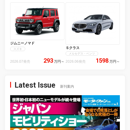
ジムニーノマド
Ｓクラス
スズキ
メルセデス・ベンツ
293
1598
2026.07発売
万円
～
2026.06発売
万円
～
Latest Issue
新刊案内