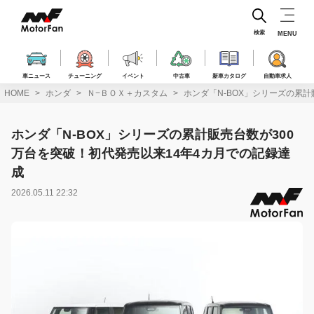
コ
ン
テ
検索
MENU
ン
ツ
へ
車ニュース
チューニング
イベント
中古車
新車カタログ
自動車求人
ス
HOME
ホンダ
Ｎ−ＢＯＸ＋カスタム
ホンダ「N-BOX」シリーズの累計
キ
ッ
プ
ホンダ「N-BOX」シリーズの累計販売台数が300
万台を突破！初代発売以来14年4カ月での記録達
成
2026.05.11 22:32