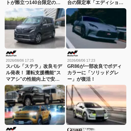
トが際立つ140台限定の
台の限定車「エディショ
「スポルト スペチアーレ」
ン・エッジ」が登場！
が登場！
2026/08/06 17:25
2026/08/06 17:23
スバル「ステラ」改良モデ
GR86が一部改良でボディ
ル発表！ 運転支援機能“ス
カラーに「ソリッドグレ
マアシ”の性能向上で安心
ー」が復活！
感さらにアップ