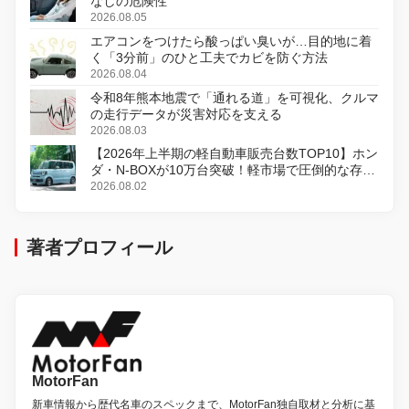
なしの危険性
2026.08.05
エアコンをつけたら酸っぱい臭いが…目的地に着
く「3分前」のひと工夫でカビを防ぐ方法
2026.08.04
令和8年熊本地震で「通れる道」を可視化、クルマ
の走行データが災害対応を支える
2026.08.03
【2026年上半期の軽自動車販売台数TOP10】ホン
ダ・N-BOXが10万台突破！軽市場で圧倒的な存在
感
2026.08.02
著者プロフィール
MotorFan
新車情報から歴代名車のスペックまで、MotorFan独自取材と分析に基