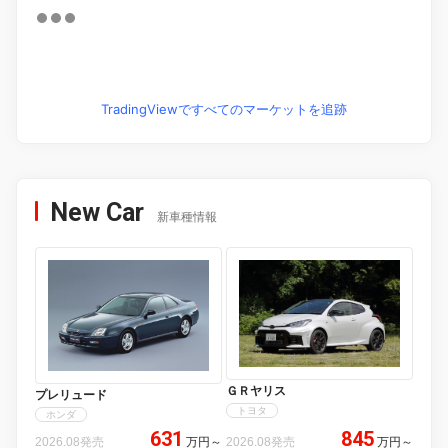
TradingViewですべてのマーケットを追跡
New Car
新車種情報
ＧＲヤリス
プレリュード
トヨタ
ホンダ
631
845
2026.08発売
万円
～
2026.08発売
万円
～