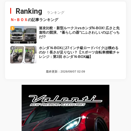
Ranking
ランキング
Ｎ−ＢＯＸ
の記事ランキング
速攻比較・新型ルークスvsホンダN-BOX! 広さと先
進性の競演、“暮らしの器”にふさわしいのはどっち
だ!?
ホンダ N-BOXに27インチ級ロードバイクは積める
のか！長さが足りない？【スポーツ自転車積載チャ
レンジ：第3回 ホンダ N-BOX編】
最終更新：2026/08/07 02:09