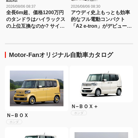
2026/08/06 08:37
2026/08/06 08:30
全長6m超、価格1200万円
アウディ史上もっとも効率
のタンドラはハイラックス
的なフル電動コンパクト
の上位互換なのか? サイ
「A2 e-tron」がデビュー前
ズ・装備・走り・価格を徹
にテスト写真を公開
底比較して分かった決定的
な違い 【新型ハイラックス
徹底比較】
Motor-Fanオリジナル自動車カタログ
Ｎ−ＢＯＸ＋
ホンダ
Ｎ−ＢＯＸ
ホンダ