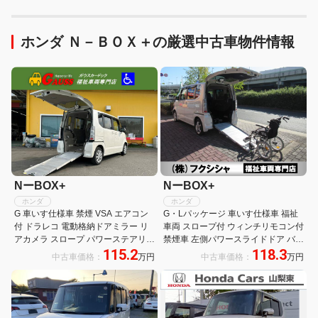
ホンダ Ｎ－ＢＯＸ＋の厳選中古車物件情報
NーBOX+
NーBOX+
ホンダ
ホンダ
G 車いす仕様車 禁煙 VSA エアコン
G・Lパッケージ 車いす仕様車 福祉
付 ドラレコ 電動格納ドアミラー リ
車両 スロープ付 ウィンチリモコン付
アカメラ スロープ パワーステアリン
禁煙車 左側パワースライドドア バッ
115.2
118.3
グ ABS キーレス 点検記録簿 盗難防
クカメラ ETC スマートキー2個 2列
中古車価格：
万円
中古車価格：
万円
止システム パワーウィンドウ エアー
目窓カーテン ワンセグ CD USB ス
バッグ WSRS エコモード
テアリングスイッチ 横滑り防止 エコ
モード