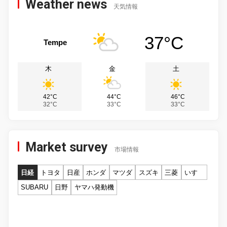
Weather news
天気情報
37°C
Tempe
木
金
土
42°C
44°C
46°C
32°C
33°C
33°C
Market survey
市場情報
日経
トヨタ
日産
ホンダ
マツダ
スズキ
三菱
いすゞ
SUBARU
日野
ヤマハ発動機