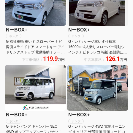
NーBOX+
NーBOX+
ホンダ
ホンダ
G 福祉車輌 車いす スローパー ナビ
G・Lパッケージ車いす仕様車
両側スライドドア スマートキー アイ
16000km4人乗りスローパー電動ウ
ドリングストップ 電動格納ミラー 盗
インチナビドラレコ 福祉 盗難防止装
119.9
126.1
難防止システム CVT ABS ESC エア
置 Rカメラ パワステ ワンセグTV 両
中古車価格：
万円
中古車価格：
万円
コン パワーステアリング パワーウィ
席エアバック 両側スライド片側電動
ンドウ
ドア エアコン 電格ミラー 禁煙車
ETC ナビTV
NーBOX+
NーBOX+
ホンダ
ホンダ
G キャンピング キャンパーNEO
G・Lパッケージ 4WD 電動オーニン
4WD ポップアップルーフ パナソニ
グ キャリア 外部電源 電源コード コ