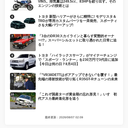
VINS。排気量は249.5cc、83HPを絞り出す。その
エンジンの技術とは
トヨタ 新型ハリアーがさらに精悍に! モデリスタ＆
TRDが専用カスタムパーツを一斉発売、スポーティ
さを大幅パワーアップ!
「3台のDR30スカイラインと暮らす変態的オーナ
ー!?」スーパーシルエットに取り憑かれた日常に迫
る！
トヨタ「ハイラックスサーフ」がマイナーチェンジ
で「スポーツ・ランナー」を230万円で3代目に追加
【今日は何の日？8月4日】
「”VR38DETTはボアアップできない”を覆す！」最
先端の溶射技術が切り拓くR35GT-Rチューンの未来
「これぞ国産ターボ黄金期の忘れ形見！」いすゞ初
代アスカ最終進化形を追う
最終更新：2026/08/07 02:09