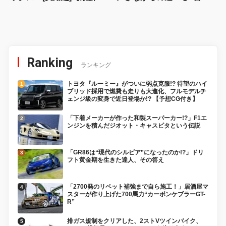
デルコクピットドリル：
キャンピングカーの種類と
08】
特徴も解説!【トミカ × リア
ルカー オールカタログ】
Ranking
ランキング
トヨタ『ルーミー』がついに弱点克服!? 待望のハイ
ブリッド採用で燃費も走りも大進化、フルモデルチ
ェンジ級の変身で近日登場か!? 【予想CG付き】
「下着メーカーが作った和製スーパーカー!?」F1エ
ンジンを積んだジオット・キャスピタという伝説
「GR86は“現代のシルビア”になったのか!?」ドリ
フト黄金期を生きた達人、その答え
「2700発のリベット補強まで自ら施工！」居酒屋マ
スターが作り上げた700馬力“カーボンケブラーGT-
R”
排ガス規制をクリアした、2ストVツインバイク、