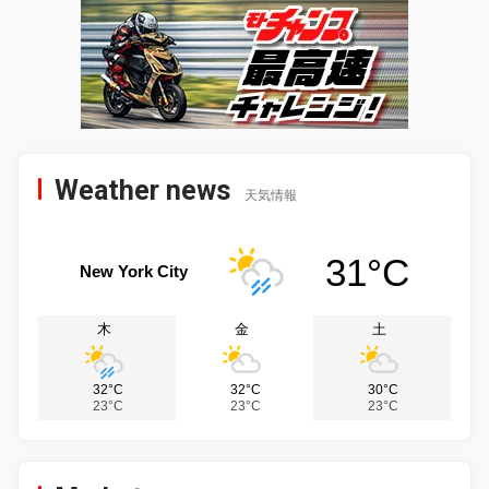
Weather news
天気情報
31°C
New York City
木
金
土
32°C
32°C
30°C
23°C
23°C
23°C