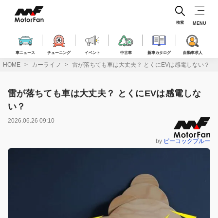
コ
ン
テ
検索
MENU
ン
ツ
へ
車ニュース
チューニング
イベント
中古車
新車カタログ
自動車求人
ス
HOME
カーライフ
雷が落ちても車は大丈夫？ とくにEVは感電しない？
キ
ッ
プ
雷が落ちても車は大丈夫？ とくにEVは感電しな
い？
2026.06.26 09:10
by
ピーコックブルー