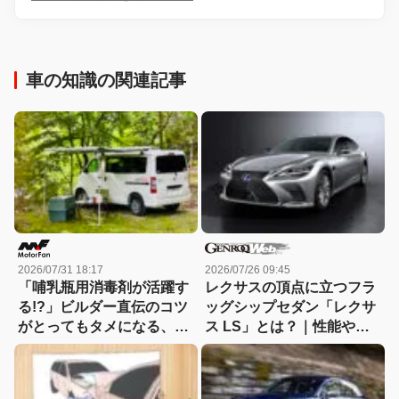
車の知識の関連記事
2026/07/31 18:17
2026/07/26 09:45
「哺乳瓶用消毒剤が活躍す
レクサスの頂点に立つフラ
る!?」ビルダー直伝のコツ
ッグシップセダン「レクサ
がとってもタメになる、キ
ス LS」とは？｜性能や特
ャンピングカーのお手入れ
徴、新車・中古車価格
講座