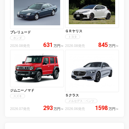
ＧＲヤリス
プレリュード
トヨタ
ホンダ
631
845
2026.08発売
万円
～
2026.08発売
万円
～
ジムニーノマド
Ｓクラス
スズキ
メルセデス・ベンツ
293
1598
2026.07発売
万円
～
2026.06発売
万円
～