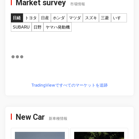
Market survey
市場情報
日経
トヨタ
日産
ホンダ
マツダ
スズキ
三菱
いすゞ
SUBARU
日野
ヤマハ発動機
TradingViewですべてのマーケットを追跡
New Car
新車種情報