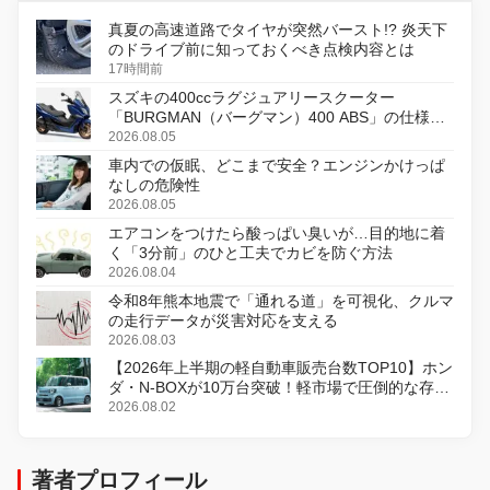
真夏の高速道路でタイヤが突然バースト!? 炎天下
のドライブ前に知っておくべき点検内容とは
17時間前
スズキの400ccラグジュアリースクーター
「BURGMAN（バーグマン）400 ABS」の仕様を
変更し、8月18日に発売
2026.08.05
車内での仮眠、どこまで安全？エンジンかけっぱ
なしの危険性
2026.08.05
エアコンをつけたら酸っぱい臭いが…目的地に着
く「3分前」のひと工夫でカビを防ぐ方法
2026.08.04
令和8年熊本地震で「通れる道」を可視化、クルマ
の走行データが災害対応を支える
2026.08.03
【2026年上半期の軽自動車販売台数TOP10】ホン
ダ・N-BOXが10万台突破！軽市場で圧倒的な存在
感
2026.08.02
著者プロフィール