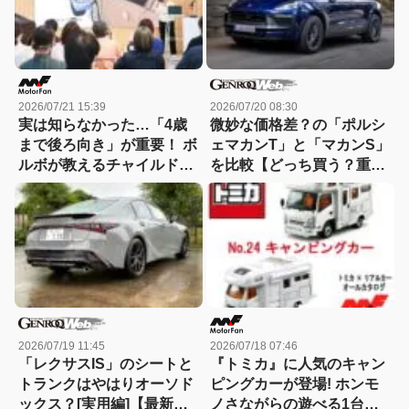
2026/07/21 15:39
2026/07/20 08:30
実は知らなかった…「4歳
微妙な価格差？の「ポルシ
まで後ろ向き」が重要！ ボ
ェマカンT」と「マカンS」
ルボが教えるチャイルドシ
を比較【どっち買う？重箱
ートの正しい使い方
の隅ツツキ隊：09】
2026/07/19 11:45
2026/07/18 07:46
「レクサスIS」のシートと
『トミカ』に人気のキャン
トランクはやはりオーソド
ピングカーが登場! ホンモ
ックス？[実用編]【最新モ
ノさながらの遊べる1台、