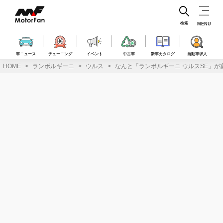
コ
ン
テ
検索
MENU
ン
ツ
へ
車ニュース
チューニング
イベント
中古車
新車カタログ
自動車求人
ス
HOME
ランボルギーニ
ウルス
なんと「ランボルギーニ ウルスSE」が
キ
ッ
プ