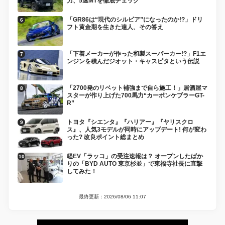
力、5速MTを徹底チェック
「GR86は“現代のシルビア”になったのか!?」ドリ
フト黄金期を生きた達人、その答え
「下着メーカーが作った和製スーパーカー!?」F1エ
ンジンを積んだジオット・キャスピタという伝説
「2700発のリベット補強まで自ら施工！」居酒屋マ
スターが作り上げた700馬力“カーボンケブラーGT-
R”
トヨタ『シエンタ』『ハリアー』『ヤリスクロ
ス』、人気3モデルが同時にアップデート! 何が変わ
った? 改良ポイント総まとめ
軽EV「ラッコ」の受注速報は？ オープンしたばか
りの「BYD AUTO 東京杉並」で東福寺社長に直撃
してみた！
最終更新：2026/08/06 11:07