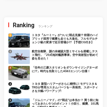
Ranking
ランキング
トヨタ『ルーミー』がついに弱点克服!? 待望のハイ
ブリッド採用で燃費も走りも大進化、フルモデルチ
ェンジ級の変身で近日登場か!? 【予想CG付き】
航空自衛隊、謎の未確認大型ミサイルを搭載しテス
ト飛行。「25式地対艦誘導弾」空中発射型が初めて
姿を見せた！
「往年の三菱スタリオンをダウンサイジングターボ
に!?」時代を先取りした4G63エンジン仕様！
トヨタ 新型ハリアーがさらに精悍に! モデリスタ＆
TRDが専用カスタムパーツを一斉発売、スポーティ
さを大幅パワーアップ!
「ジムニーノマド」の“弱点”は本当か？ 買う前に知
っておきたい5つのポイント！小回り、燃費、101馬