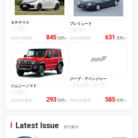
ＧＲヤリス
プレリュード
トヨタ
ホンダ
845
631
2026.08発売
万円
～
2026.08発売
万円
～
ジープ・アベンジャー
クライスラー・ジープ
ジムニーノマド
スズキ
293
585
2026.07発売
万円
～
2026.06発売
万円
～
Latest Issue
新刊案内