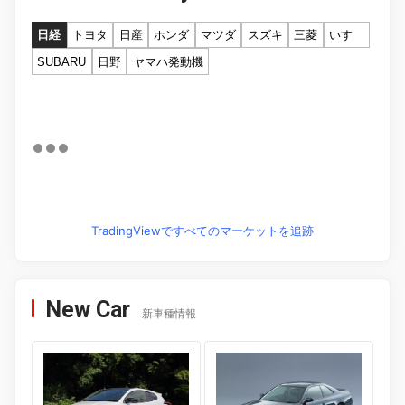
日経
トヨタ
日産
ホンダ
マツダ
スズキ
三菱
いすゞ
SUBARU
日野
ヤマハ発動機
TradingViewですべてのマーケットを追跡
New Car
新車種情報