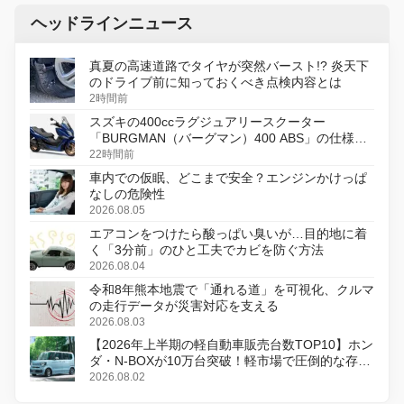
ヘッドラインニュース
真夏の高速道路でタイヤが突然バースト!? 炎天下
のドライブ前に知っておくべき点検内容とは
2時間前
スズキの400ccラグジュアリースクーター
「BURGMAN（バーグマン）400 ABS」の仕様を
変更し、8月18日に発売
22時間前
車内での仮眠、どこまで安全？エンジンかけっぱ
なしの危険性
2026.08.05
エアコンをつけたら酸っぱい臭いが…目的地に着
く「3分前」のひと工夫でカビを防ぐ方法
2026.08.04
令和8年熊本地震で「通れる道」を可視化、クルマ
の走行データが災害対応を支える
2026.08.03
【2026年上半期の軽自動車販売台数TOP10】ホン
ダ・N-BOXが10万台突破！軽市場で圧倒的な存在
感
2026.08.02