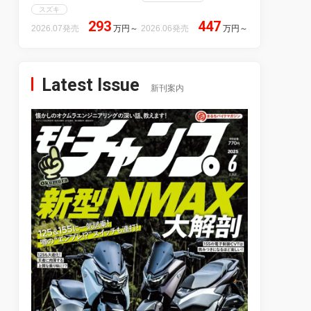
スズキ
293
447
2026.07発売
万円
～
2026.06発売
万円
～
Latest Issue
新刊案内