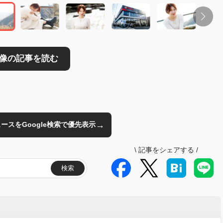
→
のニュースをGoogle検索で優先表示
\
記事をシェアする
/
検索