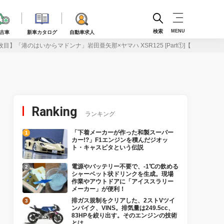
検索
MENU
古車
新車カタログ
自動車求人
枚目】「港のはいからマドンナ」岩田亜矢那×ヤマハ XSR125 [Part①]【BIKES 美
Ranking
ランキング
「下着メーカーが作った和製スーパー
カー!?」F1エンジンを積んだジオッ
ト・キャスピタという伝説
電源やバッテリー不要で、-1℃の飲める
シャーベット状ドリンクを生成。現場
作業やアウトドアに「アイススラリー
メーカー」が便利！
排ガス規制をクリアした、2ストVツイ
ンバイク、VINS。排気量は249.5cc、
83HPを絞り出す。そのエンジンの技術
とは