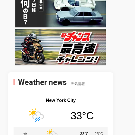
Weather news
天気情報
New York City
33°C
金
33°C
25°C