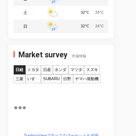
土
32°C
24°C
日
32°C
24°C
Market survey
市場情報
日経
トヨタ
日産
ホンダ
マツダ
スズキ
三菱
いすゞ
SUBARU
日野
ヤマハ発動機
TradingViewですべてのマーケットを追跡