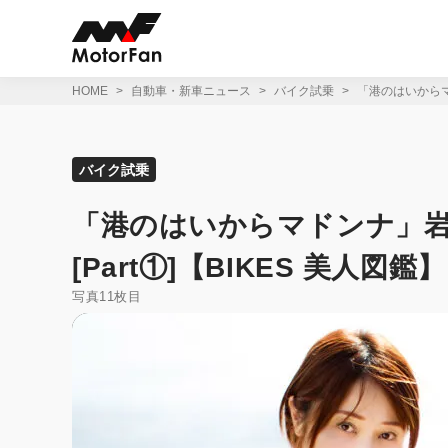
コ
ン
テ
ン
ツ
HOME
自動車・新車ニュース
バイク試乗
「港のはいからマド
へ
ス
キ
ッ
バイク試乗
プ
「港のはいからマドンナ」岩田
[Part①]【BIKES 美人図鑑】
写真11枚目