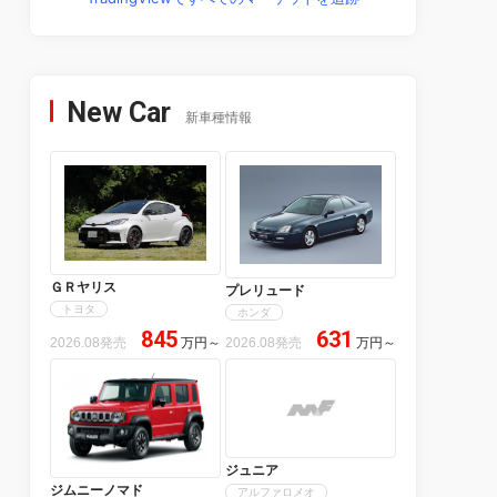
New Car
新車種情報
ＧＲヤリス
プレリュード
トヨタ
ホンダ
845
631
2026.08発売
万円
～
2026.08発売
万円
～
ジュニア
ジムニーノマド
アルファロメオ