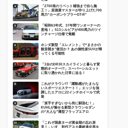
「2700発のリベット補強まで自ら施
工！」居酒屋マスターが作り上げた700
馬力“カーボンケブラーGT-R”
「昭和63年式、37年間ワンオーナーの
意地！」S13シルビアが400馬力のツイ
ンチャージ仕様で覚醒
ホンダ新型「エレメント」で“まさかの
観音開き”復活か？ あの個性派SUVが帰
ってくる可能性
「3台のDR30スカイラインと暮らす変
態的オーナー!?」スーパーシルエット
に取り憑かれた日常に迫る！
これがクラウン!?「躍動感がたまらな
いスポーツエステート！」エッジを強
調したエアロに22インチホイールで武
装
「派手すぎないから街に馴染む！」
KUHLが魅せる新型クラウンセダン
の“大人な”薄型フラップエアロ
「これぞ国産ターボ黄金期の忘れ形
見！」いすゞ初代アスカ最終進化形を