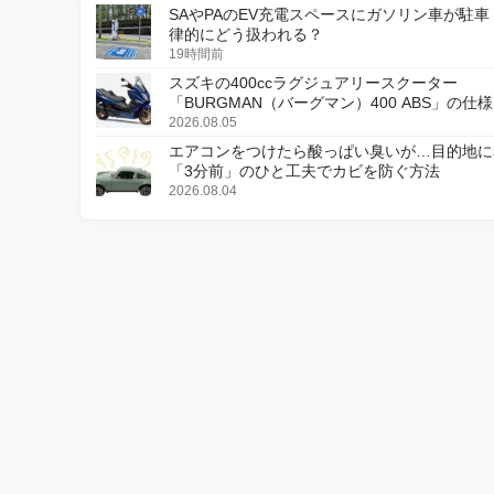
SAやPAのEV充電スペースにガソリン車が駐車
律的にどう扱われる？
19時間前
スズキの400ccラグジュアリースクーター
「BURGMAN（バーグマン）400 ABS」の仕
更し、8月18日に発売
2026.08.05
エアコンをつけたら酸っぱい臭いが…目的地に
「3分前」のひと工夫でカビを防ぐ方法
2026.08.04