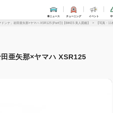
車ニュース
チューニング
イベント
中
ンナ」岩田亜矢那×ヤマハ XSR125 [Part①]【BIKES 美人図鑑】
【写真・11
亜矢那×ヤマハ XSR125