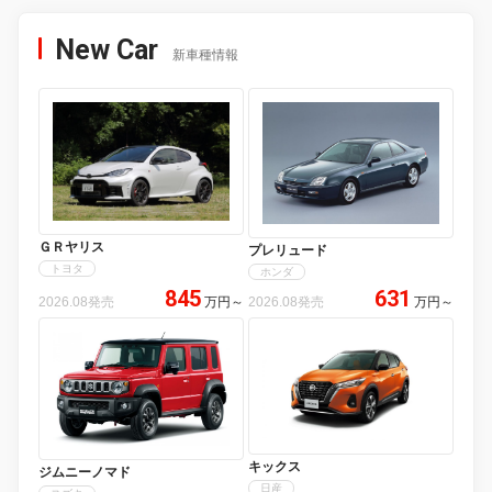
New Car
新車種情報
ＧＲヤリス
プレリュード
トヨタ
ホンダ
845
631
2026.08発売
万円
～
2026.08発売
万円
～
キックス
ジムニーノマド
日産