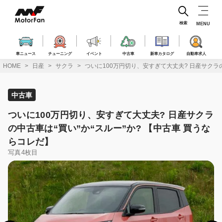
コ
ン
テ
検索
MENU
ン
ツ
へ
車ニュース
チューニング
イベント
中古車
新車カタログ
自動車求人
ス
HOME
日産
サクラ
ついに100万円切り、安すぎて大丈夫? 日産サクラの
キ
ッ
プ
中古車
ついに100万円切り、安すぎて大丈夫? 日産サクラ
の中古車は“買い”か“スルー”か? 【中古車 買うな
らコレだ】
写真4枚目