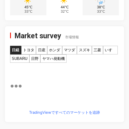
45°C
44°C
38°C
33°C
32°C
33°C
Market survey
市場情報
日経
トヨタ
日産
ホンダ
マツダ
スズキ
三菱
いすゞ
SUBARU
日野
ヤマハ発動機
TradingViewですべてのマーケットを追跡