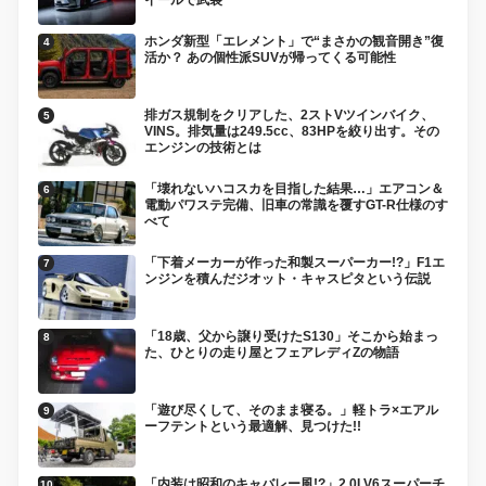
ホンダ新型「エレメント」で“まさかの観音開き”復
活か？ あの個性派SUVが帰ってくる可能性
排ガス規制をクリアした、2ストVツインバイク、
VINS。排気量は249.5cc、83HPを絞り出す。その
エンジンの技術とは
「壊れないハコスカを目指した結果…」エアコン＆
電動パワステ完備、旧車の常識を覆すGT-R仕様のす
べて
「下着メーカーが作った和製スーパーカー!?」F1エ
ンジンを積んだジオット・キャスピタという伝説
「18歳、父から譲り受けたS130」そこから始まっ
た、ひとりの走り屋とフェアレディZの物語
「遊び尽くして、そのまま寝る。」軽トラ×エアル
ーフテントという最適解、見つけた!!
「内装は昭和のキャバレー風!?」2.0LV6スーパーチ