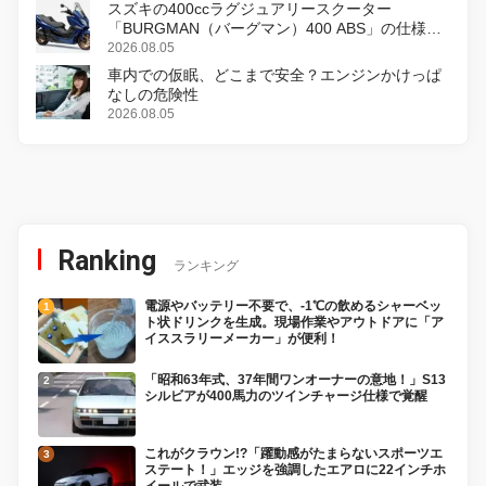
スズキの400ccラグジュアリースクーター
「BURGMAN（バーグマン）400 ABS」の仕様を
変更し、8月18日に発売
2026.08.05
車内での仮眠、どこまで安全？エンジンかけっぱ
なしの危険性
2026.08.05
Ranking
ランキング
電源やバッテリー不要で、-1℃の飲めるシャーベッ
ト状ドリンクを生成。現場作業やアウトドアに「ア
イススラリーメーカー」が便利！
「昭和63年式、37年間ワンオーナーの意地！」S13
シルビアが400馬力のツインチャージ仕様で覚醒
これがクラウン!?「躍動感がたまらないスポーツエ
ステート！」エッジを強調したエアロに22インチホ
イールで武装