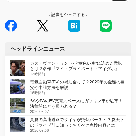
\
記事をシェアする
/
ヘッドラインニュース
ガス・ヴァン・サントが“黄色い車”に込めた意味
とは？名作『マイ・プライベート・アイダホ』が
初のデジタルリマスター版で復活
12時間前
電気自動車(EV)の補助金って？2026年の金額の目
安や申請方法を解説
16時間前
SAやPAのEV充電スペースにガソリン車が駐車！
法律的にどう扱われる？
2026.08.07
真夏の高速道路でタイヤが突然バースト!? 炎天下
のドライブ前に知っておくべき点検内容とは
2026.08.06