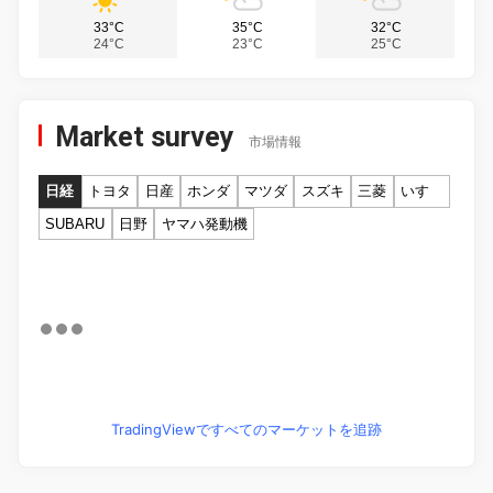
33°C
35°C
32°C
24°C
23°C
25°C
Market survey
市場情報
日経
トヨタ
日産
ホンダ
マツダ
スズキ
三菱
いすゞ
SUBARU
日野
ヤマハ発動機
TradingViewですべてのマーケットを追跡