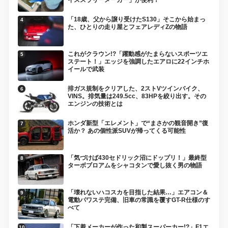
「18歳、父から譲り受けたS130」そこから始まっ
た、ひとりの走り屋とフェアレディZの物語
これがクラウン!?「躍動感がたまらないスポーツエ
ステート！」エッジを強調したエアロに22インチホ
イールで武装
排ガス規制をクリアした、2ストVツインバイク、
VINS。排気量は249.5cc、83HPを絞り出す。その
エンジンの技術とは
ホンダ新型「エレメント」で“まさかの観音開き”復
活か？ あの個性派SUVが帰ってくる可能性
「気づけば430セドリック沼にドップリ！」最終型
ターボブロアムをシャコタンで愛し抜く男の物語
「壊れないハコスカを目指した結果…」エアコン＆
電動パワステ完備、旧車の常識を覆すGT-R仕様のす
べて
「下着メーカーが作った和製スーパーカー!?」F1エ