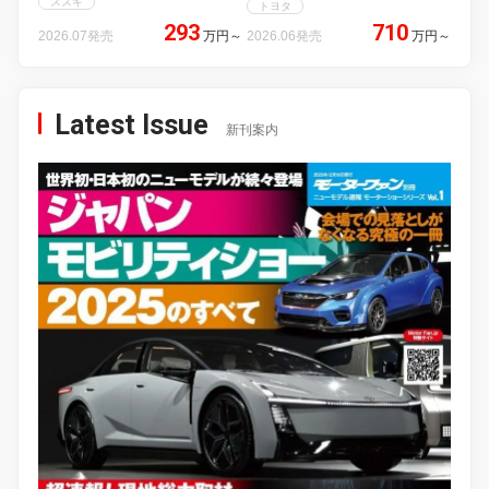
スズキ
トヨタ
293
710
2026.07発売
万円
～
2026.06発売
万円
～
Latest Issue
新刊案内