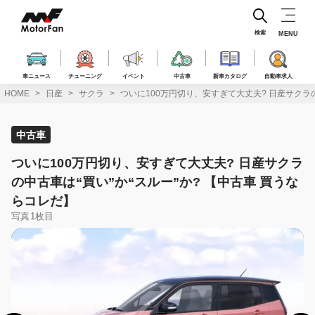
コ
ン
テ
検索
MENU
ン
ツ
へ
車ニュース
チューニング
イベント
中古車
新車カタログ
自動車求人
ス
HOME
日産
サクラ
ついに100万円切り、安すぎて大丈夫? 日産サクラの
キ
ッ
プ
中古車
ついに100万円切り、安すぎて大丈夫? 日産サクラ
の中古車は“買い”か“スルー”か? 【中古車 買うな
らコレだ】
写真1枚目