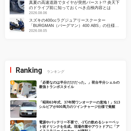
真夏の高速道路でタイヤが突然バースト!? 炎天下
のドライブ前に知っておくべき点検内容とは
2026.08.06
スズキの400ccラグジュアリースクーター
「BURGMAN（バーグマン）400 ABS」の仕様を
変更し、8月18日に発売
2026.08.05
Ranking
ランキング
「必要なのは半分だけだった。」荷台半分シェルの
最強トランポスタイル
「昭和63年式、37年間ワンオーナーの意地！」S13
シルビアが400馬力のツインチャージ仕様で覚醒
電源やバッテリー不要で、-1℃の飲めるシャーベッ
ト状ドリンクを生成。現場作業やアウトドアに「ア
イススラリーメーカー」が便利！