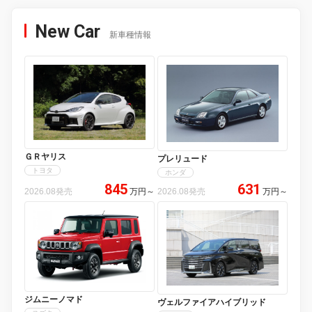
New Car
新車種情報
ＧＲヤリス
プレリュード
トヨタ
ホンダ
845
631
2026.08発売
万円
～
2026.08発売
万円
～
ジムニーノマド
ヴェルファイアハイブリッド