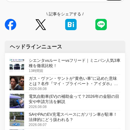
\
記事をシェアする
/
ヘッドラインニュース
シエンタvsルーミーvsフリード｜ミニバン人気3車
種を徹底比較！
13時間前
ガス・ヴァン・サントが“黄色い車”に込めた意味
とは？名作『マイ・プライベート・アイダホ』が
初のデジタルリマスター版で復活
2026.08.08
電気自動車(EV)の補助金って？2026年の金額の目
安や申請方法を解説
2026.08.08
SAやPAのEV充電スペースにガソリン車が駐車！
法律的にどう扱われる？
2026.08.07