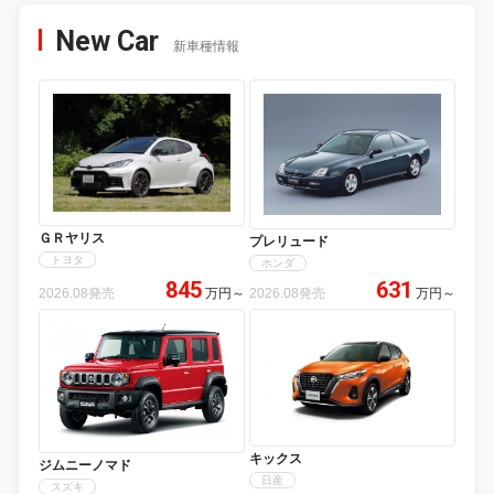
New Car
新車種情報
ＧＲヤリス
プレリュード
トヨタ
ホンダ
845
631
2026.08発売
万円
～
2026.08発売
万円
～
キックス
ジムニーノマド
日産
スズキ