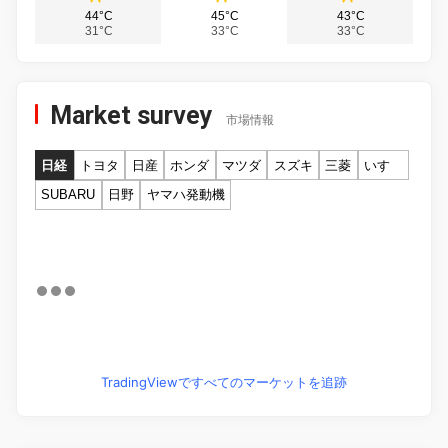
44°C
45°C
43°C
31°C
33°C
33°C
Market survey
市場情報
日経
トヨタ
日産
ホンダ
マツダ
スズキ
三菱
いすゞ
SUBARU
日野
ヤマハ発動機
TradingViewですべてのマーケットを追跡