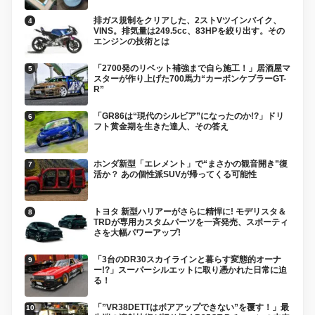
排ガス規制をクリアした、2ストVツインバイク、
VINS。排気量は249.5cc、83HPを絞り出す。その
エンジンの技術とは
「2700発のリベット補強まで自ら施工！」居酒屋マ
スターが作り上げた700馬力“カーボンケブラーGT-
R”
「GR86は“現代のシルビア”になったのか!?」ドリ
フト黄金期を生きた達人、その答え
ホンダ新型「エレメント」で“まさかの観音開き”復
活か？ あの個性派SUVが帰ってくる可能性
トヨタ 新型ハリアーがさらに精悍に! モデリスタ＆
TRDが専用カスタムパーツを一斉発売、スポーティ
さを大幅パワーアップ!
「3台のDR30スカイラインと暮らす変態的オーナ
ー!?」スーパーシルエットに取り憑かれた日常に迫
る！
「”VR38DETTはボアアップできない”を覆す！」最