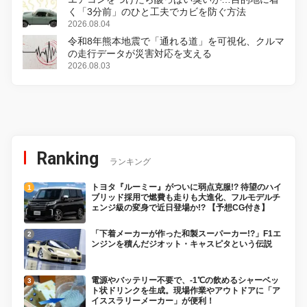
く「3分前」のひと工夫でカビを防ぐ方法
2026.08.04
令和8年熊本地震で「通れる道」を可視化、クルマ
の走行データが災害対応を支える
2026.08.03
Ranking
ランキング
トヨタ『ルーミー』がついに弱点克服!? 待望のハイ
ブリッド採用で燃費も走りも大進化、フルモデルチ
ェンジ級の変身で近日登場か!? 【予想CG付き】
「下着メーカーが作った和製スーパーカー!?」F1エ
ンジンを積んだジオット・キャスピタという伝説
電源やバッテリー不要で、-1℃の飲めるシャーベッ
ト状ドリンクを生成。現場作業やアウトドアに「ア
イススラリーメーカー」が便利！