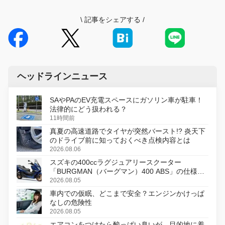
\
記事をシェアする
/
ヘッドラインニュース
SAやPAのEV充電スペースにガソリン車が駐車！
法律的にどう扱われる？
11時間前
真夏の高速道路でタイヤが突然バースト!? 炎天下
のドライブ前に知っておくべき点検内容とは
2026.08.06
スズキの400ccラグジュアリースクーター
「BURGMAN（バーグマン）400 ABS」の仕様を
変更し、8月18日に発売
2026.08.05
車内での仮眠、どこまで安全？エンジンかけっぱ
なしの危険性
2026.08.05
エアコンをつけたら酸っぱい臭いが…目的地に着