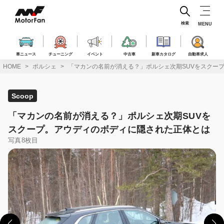
コ
ン
テ
検索
MENU
ン
ツ
へ
車ニュース
チューニング
イベント
中古車
新車カタログ
自動車求人
ス
HOME
ポルシェ
「マカンの名前が消える？」ポルシェ次期SUVをスクー
キ
ッ
プ
Scoop
「マカンの名前が消える？」ポルシェ次期SUVを
スクープ。アウディのボディに隠された正体とは
写真8枚目