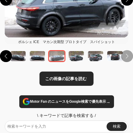
ポルシェ ICE マカン次期型 プロトタイプ スパイショット
この画像の記事を読む
→
Motor Fan のニュースをGoogle検索で優先表示
\
キーワードで記事を検索する
/
検索