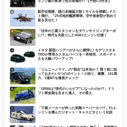
ェンジ級の変身で近日登場か!? 【予想CG付き】
航空自衛隊、謎の未確認大型ミサイルを搭載しテス
ト飛行。「25式地対艦誘導弾」空中発射型が初めて
姿を見せた！
「往年の三菱スタリオンをダウンサイジングターボ
に!?」時代を先取りした4G63エンジン仕様！
トヨタ 新型ハリアーがさらに精悍に! モデリスタ＆
TRDが専用カスタムパーツを一斉発売、スポーティ
さを大幅パワーアップ!
「ジムニーノマド」の“弱点”は本当か？ 買う前に知
っておきたい5つのポイント！小回り、燃費、101馬
力、5速MTを徹底チェック
「GR86は“現代のシルビア”になったのか!?」ドリ
フト黄金期を生きた達人、その答え
「下着メーカーが作った和製スーパーカー!?」F1エ
ンジンを積んだジオット・キャスピタという伝説