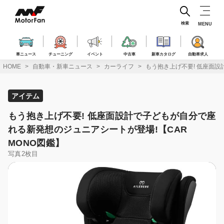
コ
ン
テ
検索
MENU
ン
ツ
へ
車ニュース
チューニング
イベント
中古車
新車カタログ
自動車求人
ス
HOME
自動車・新車ニュース
カーライフ
もう抱き上げ不要! 低座面設
キ
ッ
プ
アイテム
もう抱き上げ不要! 低座面設計で子どもが自分で座
れる新発想のジュニアシートが登場!【CAR
MONO図鑑】
写真2枚目