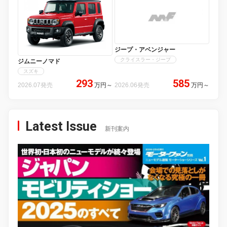
ジープ・アベンジャー
クライスラー・ジープ
ジムニーノマド
スズキ
293
585
2026.07発売
万円
～
2026.06発売
万円
～
Latest Issue
新刊案内