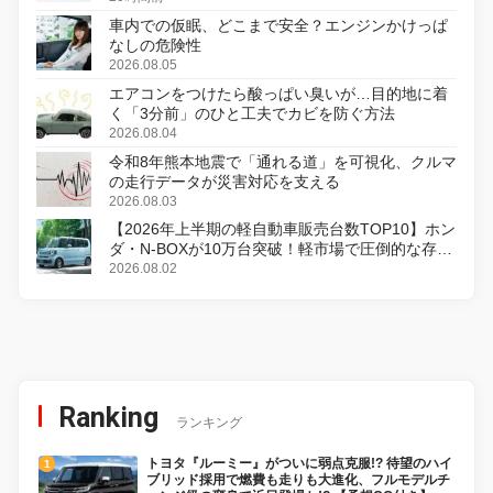
車内での仮眠、どこまで安全？エンジンかけっぱ
なしの危険性
2026.08.05
エアコンをつけたら酸っぱい臭いが…目的地に着
く「3分前」のひと工夫でカビを防ぐ方法
2026.08.04
令和8年熊本地震で「通れる道」を可視化、クルマ
の走行データが災害対応を支える
2026.08.03
【2026年上半期の軽自動車販売台数TOP10】ホン
ダ・N-BOXが10万台突破！軽市場で圧倒的な存在
感
2026.08.02
Ranking
ランキング
トヨタ『ルーミー』がついに弱点克服!? 待望のハイ
ブリッド採用で燃費も走りも大進化、フルモデルチ