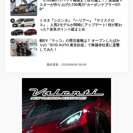
「2700発のリベット補強まで自ら施工！」居酒屋マ
スターが作り上げた700馬力“カーボンケブラーGT-
R”
トヨタ『シエンタ』『ハリアー』『ヤリスクロ
ス』、人気3モデルが同時にアップデート! 何が変わ
った? 改良ポイント総まとめ
軽EV「ラッコ」の受注速報は？ オープンしたばか
りの「BYD AUTO 東京杉並」で東福寺社長に直撃
してみた！
最終更新：2026/08/06 09:06