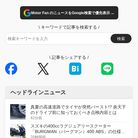
→
Motor Fan のニュースをGoogle検索で優先表示
\
キーワードで記事を検索する
/
検索
\
記事をシェアする
/
ヘッドラインニュース
真夏の高速道路でタイヤが突然バースト!? 炎天下
のドライブ前に知っておくべき点検内容とは
42分前
スズキの400ccラグジュアリースクーター
「BURGMAN（バーグマン）400 ABS」の仕様を
変更し、8月18日に発売
20時間前