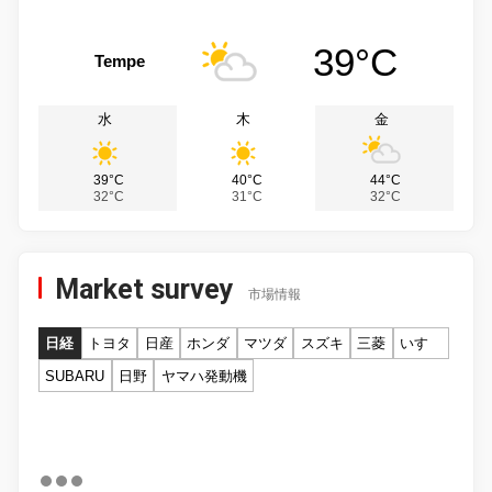
39°C
Tempe
水
木
金
39°C
40°C
44°C
32°C
31°C
32°C
Market survey
市場情報
日経
トヨタ
日産
ホンダ
マツダ
スズキ
三菱
いすゞ
SUBARU
日野
ヤマハ発動機