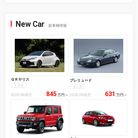
New Car
新車種情報
ＧＲヤリス
プレリュード
トヨタ
ホンダ
845
631
2026.08発売
万円
～
2026.08発売
万円
～