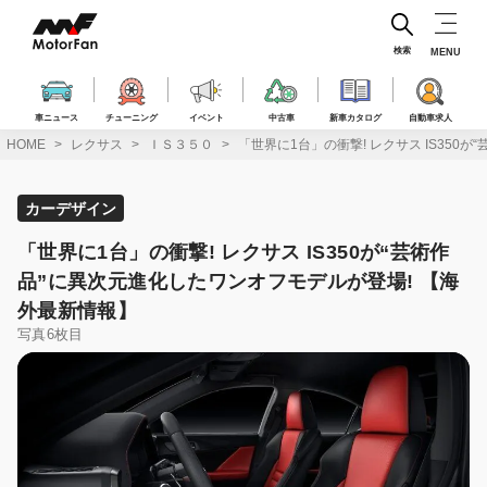
コ
ン
テ
検索
MENU
ン
ツ
へ
車ニュース
チューニング
イベント
中古車
新車カタログ
自動車求人
ス
HOME
レクサス
ＩＳ３５０
「世界に1台」の衝撃! レクサス IS350
キ
ッ
プ
カーデザイン
「世界に1台」の衝撃! レクサス IS350が“芸術作
品”に異次元進化したワンオフモデルが登場! 【海
外最新情報】
写真6枚目