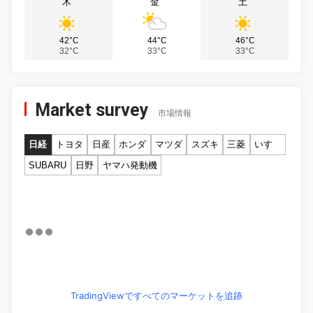
木
金
土
42°C
44°C
46°C
32°C
33°C
33°C
Market survey
市場情報
日経
トヨタ
日産
ホンダ
マツダ
スズキ
三菱
いすゞ
SUBARU
日野
ヤマハ発動機
TradingViewですべてのマーケットを追跡