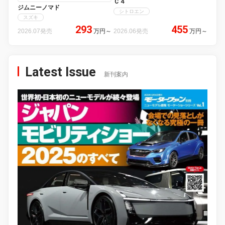
Ｃ４
ジムニーノマド
シトロエン
スズキ
293
455
2026.07発売
万円
～
2026.06発売
万円
～
Latest Issue
新刊案内