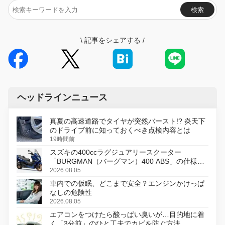
検索
\
記事をシェアする
/
ヘッドラインニュース
真夏の高速道路でタイヤが突然バースト!? 炎天下
のドライブ前に知っておくべき点検内容とは
19時間前
スズキの400ccラグジュアリースクーター
「BURGMAN（バーグマン）400 ABS」の仕様を
変更し、8月18日に発売
2026.08.05
車内での仮眠、どこまで安全？エンジンかけっぱ
なしの危険性
2026.08.05
エアコンをつけたら酸っぱい臭いが…目的地に着
く「3分前」のひと工夫でカビを防ぐ方法