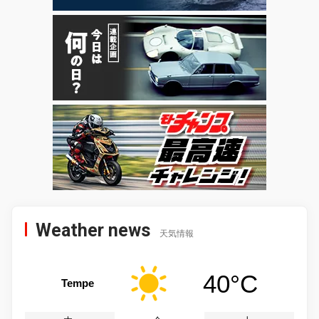
Weather news
天気情報
40°C
Tempe