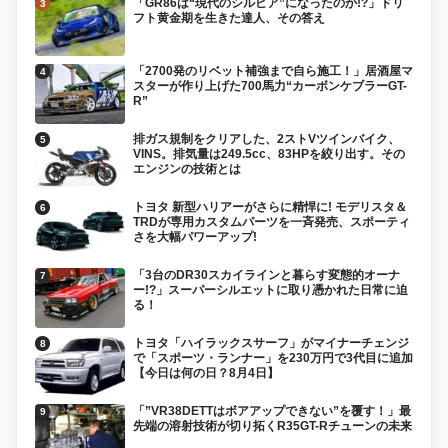
「GR86は“現代のシルビア”になったのか!?」ドリ
フト黄金期を生きた達人、その答え
「2700発のリベット補強まで自ら施工！」居酒屋マ
スターが作り上げた700馬力“カーボンケブラーGT-
R”
排ガス規制をクリアした、2ストVツインバイク、
VINS。排気量は249.5cc、83HPを絞り出す。その
エンジンの技術とは
トヨタ 新型ハリアーがさらに精悍に! モデリスタ＆
TRDが専用カスタムパーツを一斉発売、スポーティ
さを大幅パワーアップ!
「3台のDR30スカイラインと暮らす変態的オーナ
ー!?」スーパーシルエットに取り憑かれた日常に迫
る！
トヨタ「ハイラックスサーフ」がマイナーチェンジ
で「スポーツ・ランナー」を230万円で3代目に追加
【今日は何の日？8月4日】
「”VR38DETTはボアアップできない”を覆す！」最
先端の溶射技術が切り拓くR35GT-Rチューンの未来