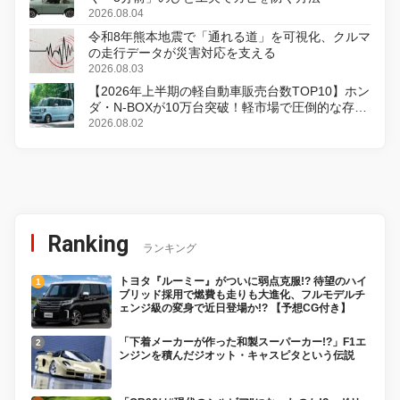
2026.08.04
令和8年熊本地震で「通れる道」を可視化、クルマ
の走行データが災害対応を支える
2026.08.03
【2026年上半期の軽自動車販売台数TOP10】ホン
ダ・N-BOXが10万台突破！軽市場で圧倒的な存在
感
2026.08.02
Ranking
ランキング
トヨタ『ルーミー』がついに弱点克服!? 待望のハイ
ブリッド採用で燃費も走りも大進化、フルモデルチ
ェンジ級の変身で近日登場か!? 【予想CG付き】
「下着メーカーが作った和製スーパーカー!?」F1エ
ンジンを積んだジオット・キャスピタという伝説