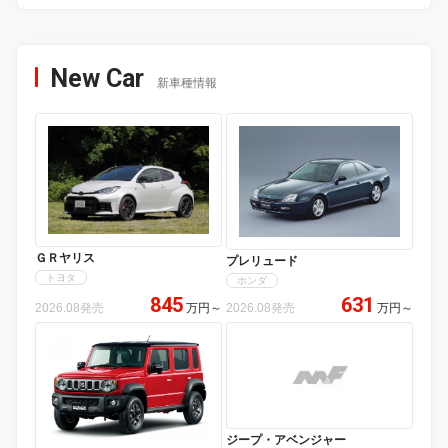
New Car
新車種情報
ＧＲヤリス
プレリュード
トヨタ
ホンダ
845
631
2026.08発売
万円
～
2026.08発売
万円
～
ジープ・アベンジャー