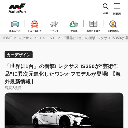
コ
ン
テ
検索
MENU
ン
ツ
へ
車ニュース
チューニング
イベント
中古車
新車カタログ
自動車求人
ス
HOME
レクサス
ＩＳ３５０
「世界に1台」の衝撃! レクサス IS350
キ
ッ
プ
カーデザイン
「世界に1台」の衝撃! レクサス IS350が“芸術作
品”に異次元進化したワンオフモデルが登場! 【海
外最新情報】
写真3枚目