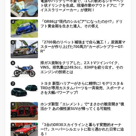
電源やバッテリー不要で、-1℃の飲めるシャーベッ
ト状ドリンクを生成。現場作業やアウトドアに「ア
イススラリーメーカー」が便利！
「GR86は“現代のシルビア”になったのか!?」ドリ
フト黄金期を生きた達人、その答え
「2700発のリベット補強まで自ら施工！」居酒屋マ
スターが作り上げた700馬力“カーボンケブラーGT-
R”
排ガス規制をクリアした、2ストVツインバイク、
VINS。排気量は249.5cc、83HPを絞り出す。その
エンジンの技術とは
トヨタ 新型ハリアーがさらに精悍に! モデリスタ＆
TRDが専用カスタムパーツを一斉発売、スポーティ
さを大幅パワーアップ!
ホンダ新型「エレメント」で“まさかの観音開き”復
活か？ あの個性派SUVが帰ってくる可能性
「3台のDR30スカイラインと暮らす変態的オーナ
ー!?」スーパーシルエットに取り憑かれた日常に迫
る！