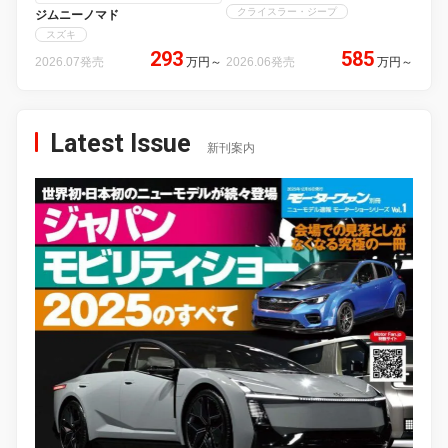
クライスラー・ジープ
ジムニーノマド
スズキ
293
585
2026.07発売
万円
～
2026.06発売
万円
～
Latest Issue
新刊案内