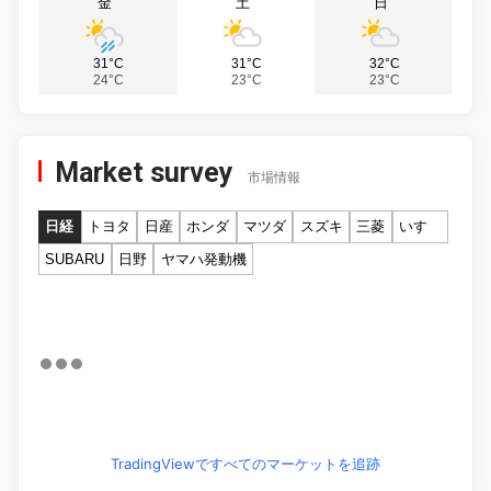
金
土
日
31°C
31°C
32°C
24°C
23°C
23°C
Market survey
市場情報
日経
トヨタ
日産
ホンダ
マツダ
スズキ
三菱
いすゞ
SUBARU
日野
ヤマハ発動機
TradingViewですべてのマーケットを追跡