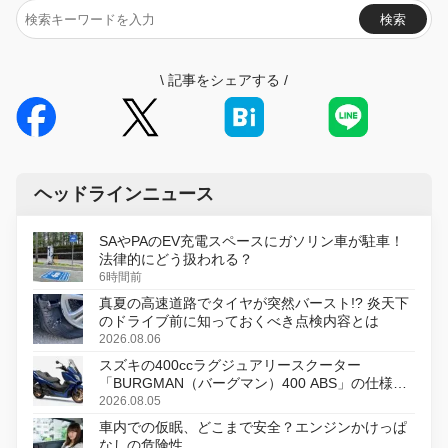
検索
\
記事をシェアする
/
ヘッドラインニュース
SAやPAのEV充電スペースにガソリン車が駐車！
法律的にどう扱われる？
6時間前
真夏の高速道路でタイヤが突然バースト!? 炎天下
のドライブ前に知っておくべき点検内容とは
2026.08.06
スズキの400ccラグジュアリースクーター
「BURGMAN（バーグマン）400 ABS」の仕様を
変更し、8月18日に発売
2026.08.05
車内での仮眠、どこまで安全？エンジンかけっぱ
なしの危険性