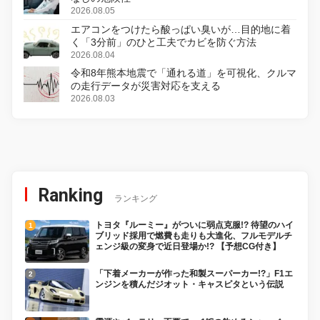
2026.08.05
エアコンをつけたら酸っぱい臭いが…目的地に着
く「3分前」のひと工夫でカビを防ぐ方法
2026.08.04
令和8年熊本地震で「通れる道」を可視化、クルマ
の走行データが災害対応を支える
2026.08.03
Ranking
ランキング
トヨタ『ルーミー』がついに弱点克服!? 待望のハイ
ブリッド採用で燃費も走りも大進化、フルモデルチ
ェンジ級の変身で近日登場か!? 【予想CG付き】
「下着メーカーが作った和製スーパーカー!?」F1エ
ンジンを積んだジオット・キャスピタという伝説