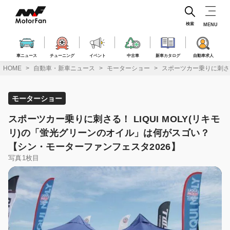
コ
ン
テ
検索
MENU
ン
ツ
へ
車ニュース
チューニング
イベント
中古車
新車カタログ
自動車求人
ス
HOME
自動車・新車ニュース
モーターショー
スポーツカー乗りに刺さる
キ
ッ
プ
モーターショー
スポーツカー乗りに刺さる！ LIQUI MOLY(リキモ
リ)の「蛍光グリーンのオイル」は何がスゴい？
【シン・モーターファンフェスタ2026】
写真1枚目