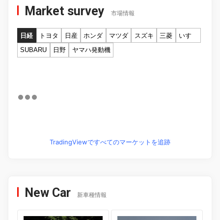
Market survey
市場情報
日経
トヨタ
日産
ホンダ
マツダ
スズキ
三菱
いすゞ
SUBARU
日野
ヤマハ発動機
TradingViewですべてのマーケットを追跡
New Car
新車種情報