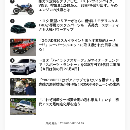
排ガス規制をクリアした、2ストVツインバイク、
VINS。排気量は249.5cc、83HPを絞り出す。その
エンジンの技術とは
トヨタ 新型ハリアーがさらに精悍に! モデリスタ＆
TRDが専用カスタムパーツを一斉発売、スポーティ
さを大幅パワーアップ!
「3台のDR30スカイラインと暮らす変態的オーナ
ー!?」スーパーシルエットに取り憑かれた日常に迫
る！
トヨタ「ハイラックスサーフ」がマイナーチェンジ
で「スポーツ・ランナー」を230万円で3代目に追加
【今日は何の日？8月4日】
「”VR38DETTはボアアップできない”を覆す！」最
先端の溶射技術が切り拓くR35GT-Rチューンの未来
「これぞ国産ターボ黄金期の忘れ形見！」いすゞ初
代アスカ最終進化形を追う
最終更新：2026/08/07 04:09