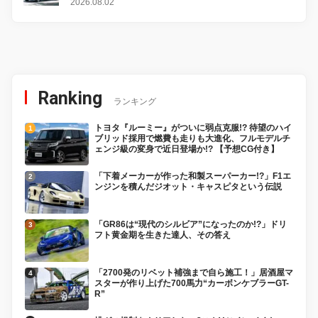
感
2026.08.02
Ranking
ランキング
トヨタ『ルーミー』がついに弱点克服!? 待望のハイ
ブリッド採用で燃費も走りも大進化、フルモデルチ
ェンジ級の変身で近日登場か!? 【予想CG付き】
「下着メーカーが作った和製スーパーカー!?」F1エ
ンジンを積んだジオット・キャスピタという伝説
「GR86は“現代のシルビア”になったのか!?」ドリ
フト黄金期を生きた達人、その答え
「2700発のリベット補強まで自ら施工！」居酒屋マ
スターが作り上げた700馬力“カーボンケブラーGT-
R”