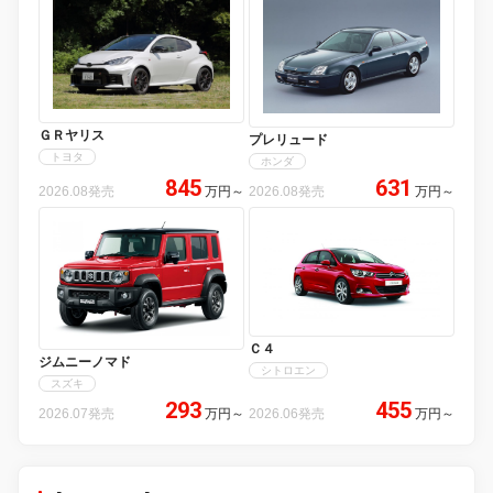
ＧＲヤリス
プレリュード
トヨタ
ホンダ
845
631
2026.08発売
万円
～
2026.08発売
万円
～
Ｃ４
ジムニーノマド
シトロエン
スズキ
293
455
2026.07発売
万円
～
2026.06発売
万円
～