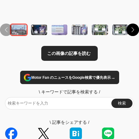
→
Motor Fan のニュースをGoogle検索で優先表示
\
キーワードで記事を検索する
/
検索
\
記事をシェアする
/