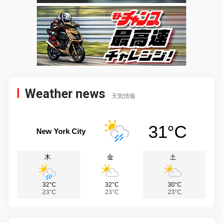
Weather news
天気情報
31°C
New York City
木
金
土
32°C
32°C
30°C
23°C
23°C
23°C