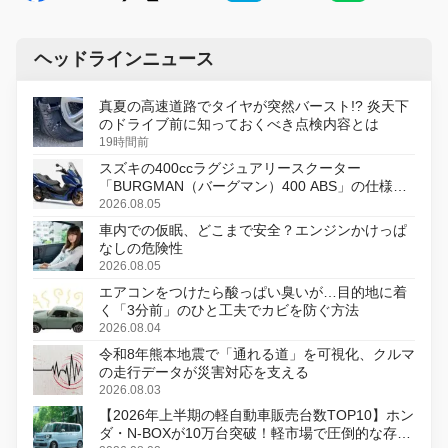
ヘッドラインニュース
真夏の高速道路でタイヤが突然バースト!? 炎天下
のドライブ前に知っておくべき点検内容とは
19時間前
スズキの400ccラグジュアリースクーター
「BURGMAN（バーグマン）400 ABS」の仕様を
変更し、8月18日に発売
2026.08.05
車内での仮眠、どこまで安全？エンジンかけっぱ
なしの危険性
2026.08.05
エアコンをつけたら酸っぱい臭いが…目的地に着
く「3分前」のひと工夫でカビを防ぐ方法
2026.08.04
令和8年熊本地震で「通れる道」を可視化、クルマ
の走行データが災害対応を支える
2026.08.03
【2026年上半期の軽自動車販売台数TOP10】ホン
ダ・N-BOXが10万台突破！軽市場で圧倒的な存在