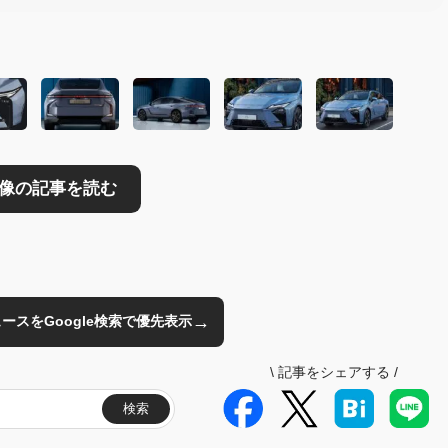
読む
→
のニュースをGoogle検索で優先表示
\
記事をシェアする
/
検索