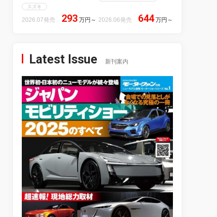
スズキ
293
644
2026.07発売
万円
～
2026.06発売
万円
～
Latest Issue
新刊案内