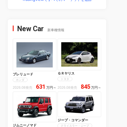
New Car
新車種情報
ＧＲヤリス
プレリュード
トヨタ
ホンダ
631
845
2026.08発売
万円
～
2026.08発売
万円
～
ジープ・コマンダー
ジムニーノマド
クライスラー・ジープ