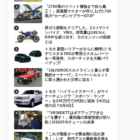
「2700発のリベット補強まで自ら施
工！」居酒屋マスターが作り上げた700
馬力“カーボンケブラーGT-R”
排ガス規制をクリアした、2ストVツイ
ンバイク、VINS。排気量は249.5cc、
83HPを絞り出す。そのエンジンの技術
とは
トヨタ 新型ハリアーがさらに精悍に! モ
デリスタ＆TRDが専用カスタムパーツ
を一斉発売、スポーティさを大幅パワ
ーアップ!
「3台のDR30スカイラインと暮らす変
態的オーナー!?」スーパーシルエット
に取り憑かれた日常に迫る！
トヨタ「ハイラックスサーフ」がマイ
ナーチェンジで「スポーツ・ランナ
ー」を230万円で3代目に追加【今日は
何の日？8月4日】
「”VR38DETTはボアアップできな
い”を覆す！」最先端の溶射技術が切り
拓くR35GT-Rチューンの未来
「これぞ国産ターボ黄金期の忘れ形
見！」いすゞ初代アスカ最終進化形を