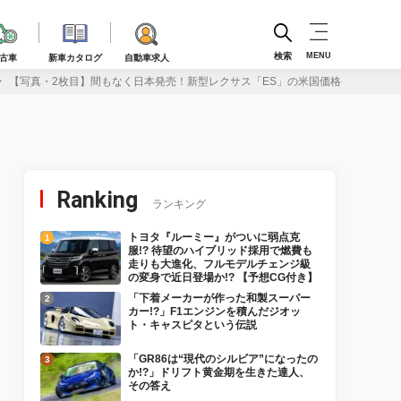
検索
MENU
古車
新車カタログ
自動車求人
【写真・2枚目】間もなく日本発売！新型レクサス「ES」の米国価格発表！EVが
Ranking
ランキング
トヨタ『ルーミー』がついに弱点克
服!? 待望のハイブリッド採用で燃費も
走りも大進化、フルモデルチェンジ級
の変身で近日登場か!? 【予想CG付き】
「下着メーカーが作った和製スーパー
カー!?」F1エンジンを積んだジオッ
ト・キャスピタという伝説
「GR86は“現代のシルビア”になったの
か!?」ドリフト黄金期を生きた達人、
その答え