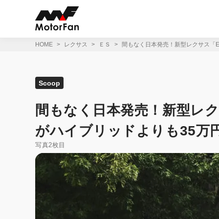
コ
ン
テ
ン
ツ
HOME
レクサス
ＥＳ
間もなく日本発売！新型レクサス「E
へ
ス
キ
ッ
Scoop
プ
間もなく日本発売！新型レク
がハイブリッドよりも35万
写真2枚目