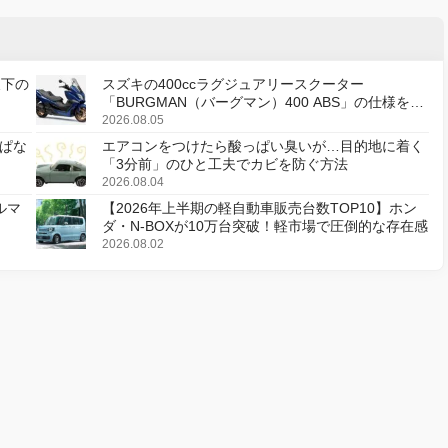
天下の
スズキの400ccラグジュアリースクーター
「BURGMAN（バーグマン）400 ABS」の仕様を変
更し、8月18日に発売
2026.08.05
ぱな
エアコンをつけたら酸っぱい臭いが…目的地に着く
「3分前」のひと工夫でカビを防ぐ方法
2026.08.04
ルマ
【2026年上半期の軽自動車販売台数TOP10】ホン
ダ・N-BOXが10万台突破！軽市場で圧倒的な存在感
2026.08.02