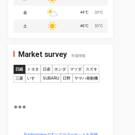
金
44°C
33°C
土
46°C
33°C
Market survey
市場情報
日経
トヨタ
日産
ホンダ
マツダ
スズキ
三菱
いすゞ
SUBARU
日野
ヤマハ発動機
TradingViewですべてのマーケットを追跡