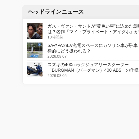
ヘッドラインニュース
ガス・ヴァン・サントが“黄色い車”に込めた意
は？名作『マイ・プライベート・アイダホ』が
デジタルリマスター版で復活
10時間前
SAやPAのEV充電スペースにガソリン車が駐車
律的にどう扱われる？
2026.08.07
スズキの400ccラグジュアリースクーター
「BURGMAN（バーグマン）400 ABS」の仕
更し、8月18日に発売
2026.08.05