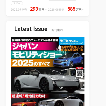
スズキ
293
585
2026.07発売
万円
～
2026.06発売
万円
～
Latest Issue
新刊案内