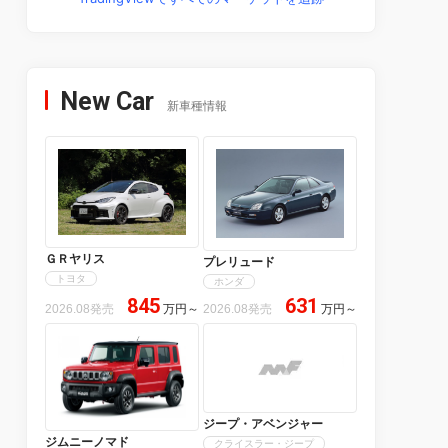
New Car
新車種情報
ＧＲヤリス
プレリュード
トヨタ
ホンダ
845
631
2026.08発売
万円
～
2026.08発売
万円
～
ジープ・アベンジャー
ジムニーノマド
クライスラー・ジープ