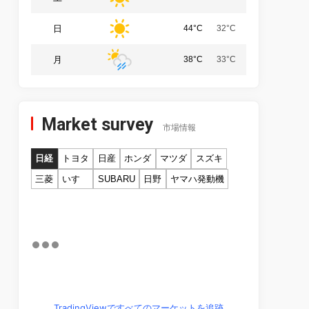
日
44°C
32°C
月
38°C
33°C
Market survey
市場情報
日経
トヨタ
日産
ホンダ
マツダ
スズキ
三菱
いすゞ
SUBARU
日野
ヤマハ発動機
TradingViewですべてのマーケットを追跡