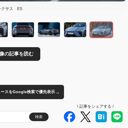
読む
レクサス ES
→
のニュースをGoogle検索で優先表示
\
記事をシェアする
/
検索