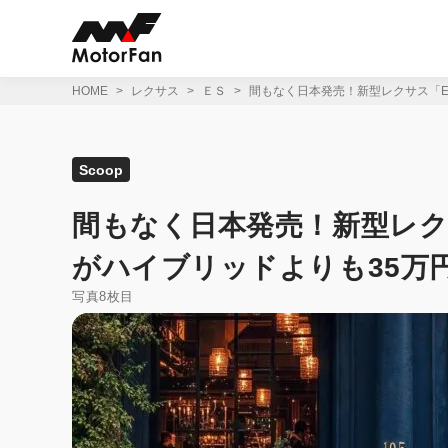
コ
ン
テ
ン
ツ
HOME
レクサス
ＥＳ
間もなく日本発売！新型レクサス「E
へ
ス
キ
ッ
Scoop
プ
間もなく日本発売！新型レク
がハイブリッドよりも35万
写真8枚目