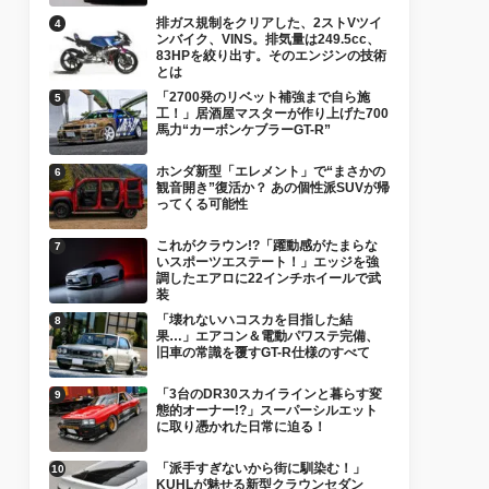
排ガス規制をクリアした、2ストVツイ
ンバイク、VINS。排気量は249.5cc、
83HPを絞り出す。そのエンジンの技術
とは
「2700発のリベット補強まで自ら施
工！」居酒屋マスターが作り上げた700
馬力“カーボンケブラーGT-R”
ホンダ新型「エレメント」で“まさかの
観音開き”復活か？ あの個性派SUVが帰
ってくる可能性
これがクラウン!?「躍動感がたまらな
いスポーツエステート！」エッジを強
調したエアロに22インチホイールで武
装
「壊れないハコスカを目指した結
果…」エアコン＆電動パワステ完備、
旧車の常識を覆すGT-R仕様のすべて
「3台のDR30スカイラインと暮らす変
態的オーナー!?」スーパーシルエット
に取り憑かれた日常に迫る！
「派手すぎないから街に馴染む！」
KUHLが魅せる新型クラウンセダン