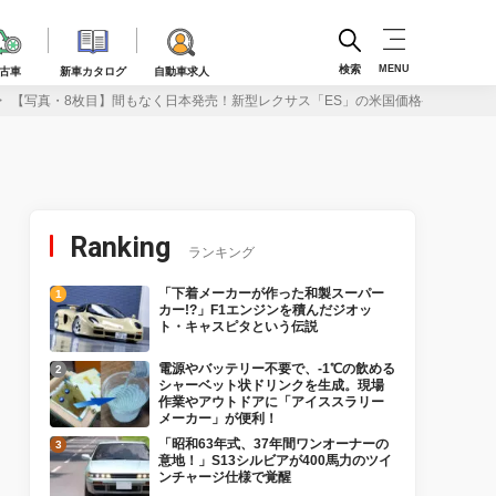
検索
MENU
古車
新車カタログ
自動車求人
【写真・8枚目】間もなく日本発売！新型レクサス「ES」の米国価格発表！EVが
Ranking
ランキング
「下着メーカーが作った和製スーパー
カー!?」F1エンジンを積んだジオッ
ト・キャスピタという伝説
電源やバッテリー不要で、-1℃の飲める
シャーベット状ドリンクを生成。現場
作業やアウトドアに「アイススラリー
メーカー」が便利！
「昭和63年式、37年間ワンオーナーの
意地！」S13シルビアが400馬力のツイ
ンチャージ仕様で覚醒