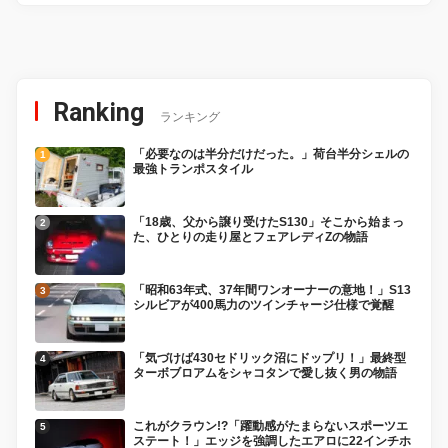
Ranking
ランキング
「必要なのは半分だけだった。」荷台半分シェルの
最強トランポスタイル
「18歳、父から譲り受けたS130」そこから始まっ
た、ひとりの走り屋とフェアレディZの物語
「昭和63年式、37年間ワンオーナーの意地！」S13
シルビアが400馬力のツインチャージ仕様で覚醒
「気づけば430セドリック沼にドップリ！」最終型
ターボブロアムをシャコタンで愛し抜く男の物語
これがクラウン!?「躍動感がたまらないスポーツエ
ステート！」エッジを強調したエアロに22インチホ