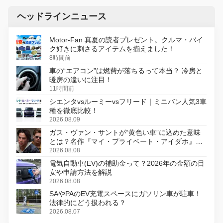
ヘッドラインニュース
Motor-Fan 真夏の読者プレゼント。クルマ・バイ
ク好きに刺さるアイテムを揃えました！
8時間前
車の“エアコン”は燃費が落ちるって本当？ 冷房と
暖房の違いに注目！
11時間前
シエンタvsルーミーvsフリード｜ミニバン人気3車
種を徹底比較！
2026.08.09
ガス・ヴァン・サントが“黄色い車”に込めた意味
とは？名作『マイ・プライベート・アイダホ』が
初のデジタルリマスター版で復活
2026.08.08
電気自動車(EV)の補助金って？2026年の金額の目
安や申請方法を解説
2026.08.08
SAやPAのEV充電スペースにガソリン車が駐車！
法律的にどう扱われる？
2026.08.07