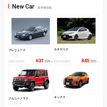
New Car
新車種情報
ＧＲヤリス
プレリュード
トヨタ
ホンダ
631
845
2026.08発売
万円
～
2026.08発売
万円
～
キックス
ジムニーノマド
日産
スズキ