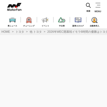
コ
ン
テ
検索
MENU
ン
ツ
へ
車ニュース
チューニング
イベント
中古車
新車カタログ
自動車求人
ス
HOME
トヨタ
他 トヨタ
2026年WEC開幕戦イモラ6時間の優勝はトヨ
キ
ッ
プ