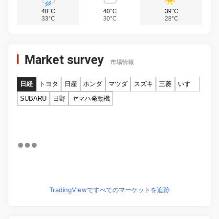
40°C
40°C
39°C
33°C
30°C
28°C
Market survey
市場情報
日経
トヨタ
日産
ホンダ
マツダ
スズキ
三菱
いすゞ
SUBARU
日野
ヤマハ発動機
TradingViewですべてのマーケットを追跡