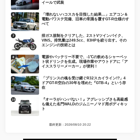
イールで武装
「壊れないハコスカを目指した結果…」エアコン＆
電動パワステ完備、旧車の常識を覆すGT-R仕様のす
べて
排ガス規制をクリアした、2ストVツインバイク、
VINS。排気量は249.5cc、83HPを絞り出す。その
エンジンの技術とは
電源やバッテリー不要で、-1℃の飲めるシャーベッ
ト状ドリンクを生成。現場作業やアウトドアに「ア
イススラリーメーカー」が便利！
「プリンスの魂を受け継ぐR32スカイライン!?」4
ドアGT-R空白の30年を埋めた『GTB-4』という存
在
『オーラがハンパない！』アグレッシブさも高級感
も備えた名門WALDのジムニーノマド用ボディキッ
ト
最終更新：2026/08/10 20:22