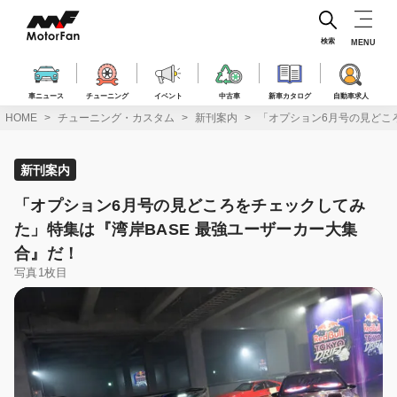
コ
ン
テ
検索
MENU
ン
ツ
へ
車ニュース
チューニング
イベント
中古車
新車カタログ
自動車求人
ス
HOME
チューニング・カスタム
新刊案内
「オプション6月号の見どこ
キ
ッ
プ
新刊案内
「オプション6月号の見どころをチェックしてみ
た」特集は『湾岸BASE 最強ユーザーカー大集
合』だ！
写真1枚目