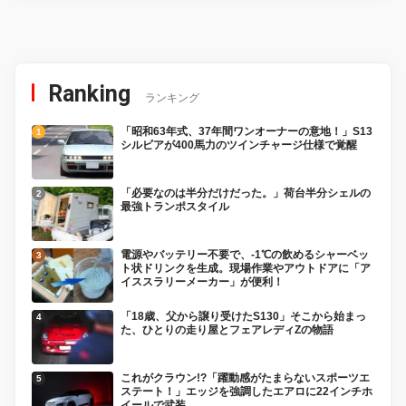
Ranking
ランキング
「昭和63年式、37年間ワンオーナーの意地！」S13
シルビアが400馬力のツインチャージ仕様で覚醒
「必要なのは半分だけだった。」荷台半分シェルの
最強トランポスタイル
電源やバッテリー不要で、-1℃の飲めるシャーベッ
ト状ドリンクを生成。現場作業やアウトドアに「ア
イススラリーメーカー」が便利！
「18歳、父から譲り受けたS130」そこから始まっ
た、ひとりの走り屋とフェアレディZの物語
これがクラウン!?「躍動感がたまらないスポーツエ
ステート！」エッジを強調したエアロに22インチホ
イールで武装