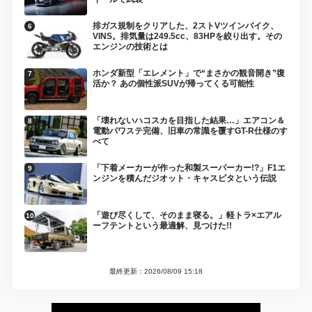
排ガス規制をクリアした、2ストVツインバイク、
VINS。排気量は249.5cc、83HPを絞り出す。その
エンジンの技術とは
ホンダ新型「エレメント」で“まさかの観音開き”復
活か？ あの個性派SUVが帰ってくる可能性
「壊れないハコスカを目指した結果…」エアコン＆
電動パワステ完備、旧車の常識を覆すGT-R仕様のす
べて
「下着メーカーが作った和製スーパーカー!?」F1エ
ンジンを積んだジオット・キャスピタという伝説
「遊び尽くして、そのまま寝る。」軽トラ×エアル
ーフテントという最適解、見つけた!!
最終更新：2026/08/09 15:18