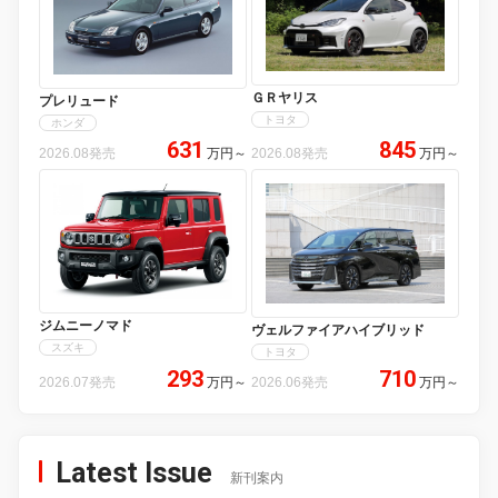
ＧＲヤリス
プレリュード
トヨタ
ホンダ
631
845
2026.08発売
万円
～
2026.08発売
万円
～
ジムニーノマド
ヴェルファイアハイブリッド
スズキ
トヨタ
293
710
2026.07発売
万円
～
2026.06発売
万円
～
Latest Issue
新刊案内