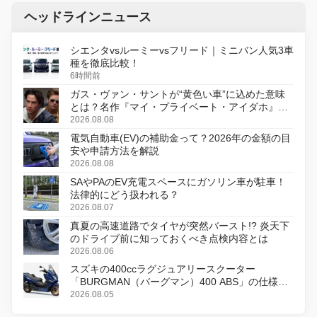
ヘッドラインニュース
シエンタvsルーミーvsフリード｜ミニバン人気3車
種を徹底比較！
6時間前
ガス・ヴァン・サントが“黄色い車”に込めた意味
とは？名作『マイ・プライベート・アイダホ』が
初のデジタルリマスター版で復活
2026.08.08
電気自動車(EV)の補助金って？2026年の金額の目
安や申請方法を解説
2026.08.08
SAやPAのEV充電スペースにガソリン車が駐車！
法律的にどう扱われる？
2026.08.07
真夏の高速道路でタイヤが突然バースト!? 炎天下
のドライブ前に知っておくべき点検内容とは
2026.08.06
スズキの400ccラグジュアリースクーター
「BURGMAN（バーグマン）400 ABS」の仕様を
変更し、8月18日に発売
2026.08.05