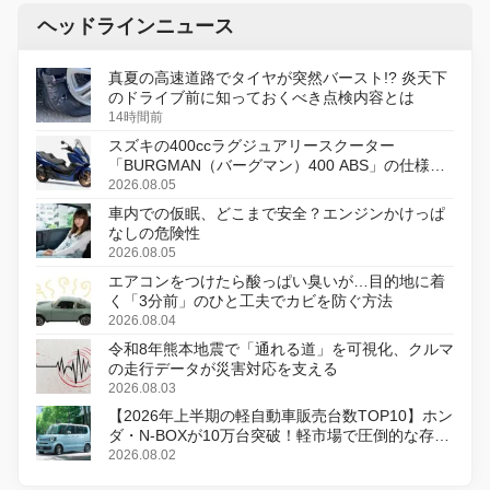
ヘッドラインニュース
真夏の高速道路でタイヤが突然バースト!? 炎天下
のドライブ前に知っておくべき点検内容とは
14時間前
スズキの400ccラグジュアリースクーター
「BURGMAN（バーグマン）400 ABS」の仕様を
変更し、8月18日に発売
2026.08.05
車内での仮眠、どこまで安全？エンジンかけっぱ
なしの危険性
2026.08.05
エアコンをつけたら酸っぱい臭いが…目的地に着
く「3分前」のひと工夫でカビを防ぐ方法
2026.08.04
令和8年熊本地震で「通れる道」を可視化、クルマ
の走行データが災害対応を支える
2026.08.03
【2026年上半期の軽自動車販売台数TOP10】ホン
ダ・N-BOXが10万台突破！軽市場で圧倒的な存在
感
2026.08.02