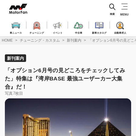
コ
ン
テ
検索
MENU
ン
ツ
へ
車ニュース
チューニング
イベント
中古車
新車カタログ
自動車求人
ス
HOME
チューニング・カスタム
新刊案内
「オプション6月号の見どこ
キ
ッ
プ
新刊案内
「オプション6月号の見どころをチェックしてみ
た」特集は『湾岸BASE 最強ユーザーカー大集
合』だ！
写真7枚目