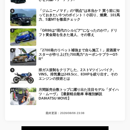
「ジムニーノマド」の“弱点”は本当か？ 買う前に知
っておきたい5つのポイント！小回り、燃費、101馬
力、5速MTを徹底チェック
「GR86は“現代のシルビア”になったのか!?」ドリ
フト黄金期を生きた達人、その答え
「2700発のリベット補強まで自ら施工！」居酒屋マ
スターが作り上げた700馬力“カーボンケブラーGT-
R”
排ガス規制をクリアした、2ストVツインバイク、
VINS。排気量は249.5cc、83HPを絞り出す。その
エンジンの技術とは
月間販売台数トップに躍り出た注目モデル「ダイハ
ツ・ムーヴ」【最新軽自動車 車種別解説
DAIHATSU MOVE】
最終更新：2026/08/06 23:08