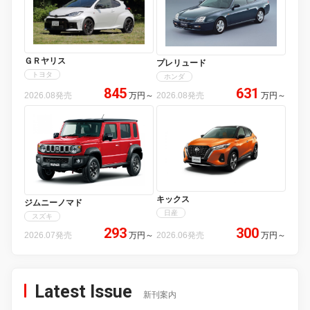
ＧＲヤリス
プレリュード
トヨタ
ホンダ
845
631
2026.08発売
万円
～
2026.08発売
万円
～
キックス
ジムニーノマド
日産
スズキ
293
300
2026.07発売
万円
～
2026.06発売
万円
～
Latest Issue
新刊案内