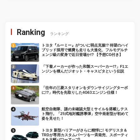
Ranking
ランキング
トヨタ『ルーミー』がついに弱点克服!? 待望のハイ
ブリッド採用で燃費も走りも大進化、フルモデルチ
ェンジ級の変身で近日登場か!? 【予想CG付き】
「下着メーカーが作った和製スーパーカー!?」F1エ
ンジンを積んだジオット・キャスピタという伝説
「往年の三菱スタリオンをダウンサイジングターボ
に!?」時代を先取りした4G63エンジン仕様！
航空自衛隊、謎の未確認大型ミサイルを搭載しテス
ト飛行。「25式地対艦誘導弾」空中発射型が初めて
姿を見せた！
トヨタ 新型ハリアーがさらに精悍に! モデリスタ＆
TRDが専用カスタムパーツを一斉発売、スポーティ
さを大幅パワーアップ!