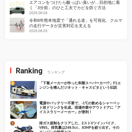
エアコンをつけたら酸っぱい臭いが…目的地に着
く「3分前」のひと工夫でカビを防ぐ方法
2026.08.04
令和8年熊本地震で「通れる道」を可視化、クルマ
の走行データが災害対応を支える
2026.08.03
Ranking
ランキング
「下着メーカーが作った和製スーパーカー!?」F1エ
ンジンを積んだジオット・キャスピタという伝説
電源やバッテリー不要で、-1℃の飲めるシャーベッ
ト状ドリンクを生成。現場作業やアウトドアに「ア
イススラリーメーカー」が便利！
排ガス規制をクリアした、2ストVツインバイク、
VINS。排気量は249.5cc、83HPを絞り出す。その
エンジンの技術とは