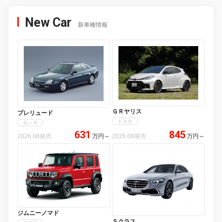
New Car
新車種情報
ＧＲヤリス
プレリュード
トヨタ
ホンダ
631
845
2026.08発売
万円
～
2026.08発売
万円
～
ジムニーノマド
Ｓクラス