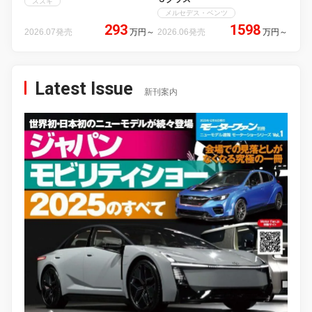
スズキ
メルセデス・ベンツ
293
1598
2026.07発売
万円
～
2026.06発売
万円
～
Latest Issue
新刊案内