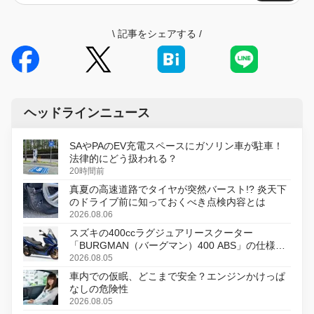
\
記事をシェアする
/
ヘッドラインニュース
SAやPAのEV充電スペースにガソリン車が駐車！
法律的にどう扱われる？
20時間前
真夏の高速道路でタイヤが突然バースト!? 炎天下
のドライブ前に知っておくべき点検内容とは
2026.08.06
スズキの400ccラグジュアリースクーター
「BURGMAN（バーグマン）400 ABS」の仕様を
変更し、8月18日に発売
2026.08.05
車内での仮眠、どこまで安全？エンジンかけっぱ
なしの危険性
2026.08.05