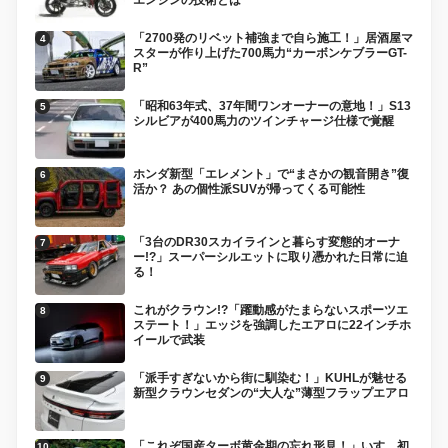
「2700発のリベット補強まで自ら施工！」居酒屋マ
スターが作り上げた700馬力“カーボンケブラーGT-
R”
「昭和63年式、37年間ワンオーナーの意地！」S13
シルビアが400馬力のツインチャージ仕様で覚醒
ホンダ新型「エレメント」で“まさかの観音開き”復
活か？ あの個性派SUVが帰ってくる可能性
「3台のDR30スカイラインと暮らす変態的オーナ
ー!?」スーパーシルエットに取り憑かれた日常に迫
る！
これがクラウン!?「躍動感がたまらないスポーツエ
ステート！」エッジを強調したエアロに22インチホ
イールで武装
「派手すぎないから街に馴染む！」KUHLが魅せる
新型クラウンセダンの“大人な”薄型フラップエアロ
「これぞ国産ターボ黄金期の忘れ形見！」いすゞ初