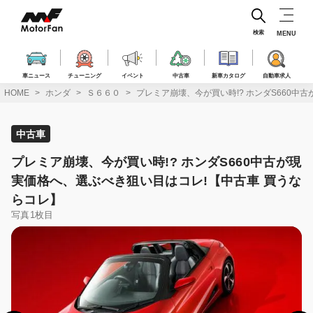
コ
ン
テ
検索
MENU
ン
ツ
へ
車ニュース
チューニング
イベント
中古車
新車カタログ
自動車求人
ス
HOME
ホンダ
Ｓ６６０
プレミア崩壊、今が買い時!? ホンダS660中
キ
ッ
プ
中古車
プレミア崩壊、今が買い時!? ホンダS660中古が現
実価格へ、選ぶべき狙い目はコレ!【中古車 買うな
らコレ】
写真1枚目