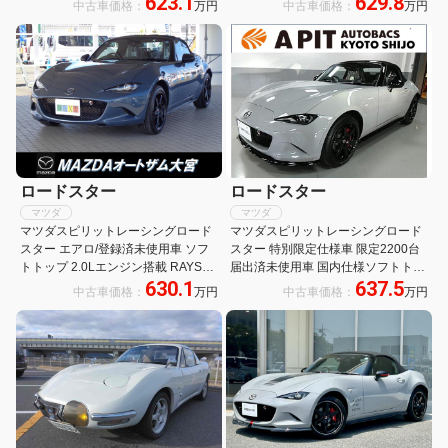
623.1
629.8
中古車価格：
万円
中古車価格：
万円
ター・純正オーディオモニター・フ
ラー・BOSE・RECAROシート・
ルセグ・アップルカープレイ・純正
RAYSホイール・Bremboキャリパ
オプションフジツボ匠マフラー
ー・専用フロアマット・保証継承
ロードスター
ロードスター
マツダ
マツダ
マツダスピリットレーシングロード
マツダスピリットレーシングロード
スター エアロ/登録済未使用車 ソフ
スター 特別限定仕様車 限定2200台
トトップ 2.0Lエンジン搭載 RAYS社
届出済未使用車 国内仕様ソフトトッ
630.1
637.5
鍛造アルミホイール 運転席・助手席
プモデル初2Lエンジン レーダークル
中古車価格：
万円
中古車価格：
万円
シートヒーター 8.8インチディスプ
ーズコントロール 8.8インチディス
レイ AppleCarPlay/AndroidAuto
プレイ ハーフレザーシート 前後セン
サー LEDヘッドライト