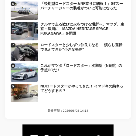
「後期型ロードスター＆RF乗りに朗報！」GTスー
パーチャージャーの装着がついに可能になった
クルマで走る歓びに火をつける場所へ。マツダ、東
京・深川に「MAZDA HERITAGE SPACE
FUKAGAWA」を開設
ロードスターと少しずつ仲良くなる──慣らし運転
で見えてきた”小さな発見”
これがマツダ「ロードスター」次期型（NE型）の
予想CGだ！
NDロードスターがやってきた！ イマドキの納車っ
てどうするの？
最終更新：2026/08/08 14:14