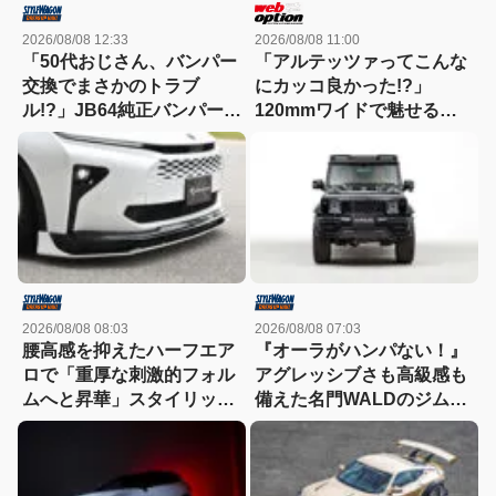
2026/08/08 12:33
2026/08/08 11:00
「50代おじさん、バンパー
「アルテッツァってこんな
交換でまさかのトラブ
にカッコ良かった!?」
ル!?」JB64純正バンパー流
120mmワイドで魅せる新
用に挑戦したら、センサー
世代ドリフトスタイル！
エラーも体験（涙）
2026/08/08 08:03
2026/08/08 07:03
腰高感を抑えたハーフエア
『オーラがハンパない！』
ロで「重厚な刺激的フォル
アグレッシブさも高級感も
ムへと昇華」スタイリッシ
備えた名門WALDのジムニ
ュなエステートを構築
ーノマド用ボディキット