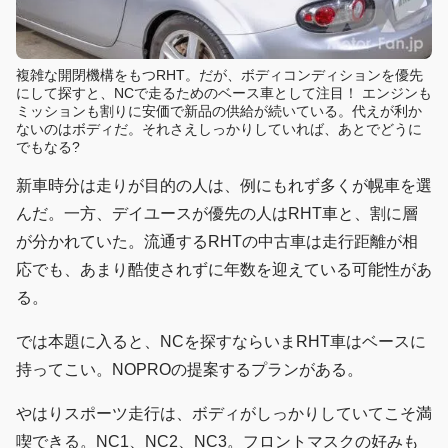
複雑な開閉機構をもつRHT。だが、ボディコンディションを優先
にして探すと、NCで走るためのベース車として注目！ エンジンも
ミッションも割りに安価で新品の供給が続いている。代えが利か
ないのはボディだ。それさえしっかりしていれば、あとでどうに
でもなる?
新車時分は走りが目的の人は、例にもれず多くが幌車を選
んだ。一方、デイユースが優先の人はRHT車と、割に層
が分かれていた。流通するRHTの中古車は走行距離が相
応でも、あまり酷使されずに年数を迎えている可能性があ
る。
では本題に入ると、NCを探すならいまRHT車はベースに
持ってこい。NOPROの提案するプランがある。
やはりスポーツ走行は、ボディがしっかりしていてこそ満
喫できる。NC1、NC2、NC3。フロントマスクの好みも