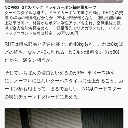
NOPRO GTスペック
ドライカーボン超軽量ルーフ
クーペスタイルは魅力。ドライカーボンで重さ約8㎏。RHTとの交
換で40㎏の軽量化ばかりか、車体上部が軽くなり、運動性能の向
上効果は高い。材質からボディ剛性アップも図れ、空気抵抗の低
減で空力性能も見込める。※軽量優先でリアガラスなし。ハイス
トップマウント装着は想定。69万3000円
RHTは構成部品と関連内装で、約48kgある。これは8kgほ
どの軽さ。なんと40㎏削れる。NC系の燃料タンクは50ℓ
だから、満タン相当か。
そしていちばんの理由といえるのがRHT車ベースゆえ
に、ノーマルにはないクーペスタイルに仕上がること。カ
ーボン柄も相まって、まるで新しい、NC系ロードスター
の特別チューンドグレードに見える。