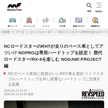
コ
ン
テ
検索
MENU
ン
ツ
へ
車ニュース
チューニング
イベント
中古車
新車カタログ
自動車求人
ス
HOME
マツダ
ロードスターＲＦ
NCロードスターのRHTが走りのベース車
キ
ッ
プ
NCロードスターのRHTが走りのベース車としてア
ツい!? NOPROは専用ハードトップを設定！ 歴代
ロードスター/RX-8を楽しむ NOGAMI PROJECT
編
NCのベース車両に程度がいいRHT車を選択 リトラクタ
ブルハードトップを外し軽量なハードトップに交換す
る提案
2026.06.14 19:10
2026.06.14 19:34 更新