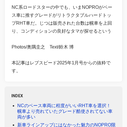
NC系ロードスターの中でも、いまNOPROがベー
ス車に推すグレードがリトラクタブルハードトッ
プRHT車だ。じつは販売された台数は幌車を上回
り、コンディションの良好なタマが探せるという
Photos/奥隅圭之 Text/鈴木 博
本記事はレブスピード2025年1月号からの抜粋で
す。
INDEX
NCのベース車両に程度がいいRHT車を選択！
幌車より売れていたグレード酷使されてない車
両が多い
新車ラインアップにはなかった魅力のNOPRO限