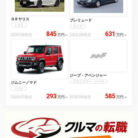
ＧＲヤリス
プレリュード
トヨタ
ホンダ
845
631
2026.08発売
万円
～
2026.08発売
万円
～
ジープ・アベンジャー
クライスラー・ジープ
ジムニーノマド
スズキ
293
585
2026.07発売
万円
～
2026.06発売
万円
～