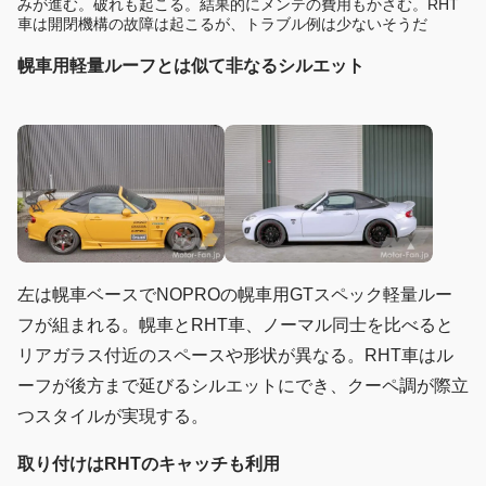
みが進む。破れも起こる。結果的にメンテの費用もかさむ。RHT
車は開閉機構の故障は起こるが、トラブル例は少ないそうだ
幌車用軽量ルーフとは似て非なるシルエット
左は幌車ベースでNOPROの幌車用GTスペック軽量ルー
フが組まれる。幌車とRHT車、ノーマル同士を比べると
リアガラス付近のスペースや形状が異なる。RHT車はル
ーフが後方まで延びるシルエットにでき、クーペ調が際立
つスタイルが実現する。
取り付けはRHTのキャッチも利用