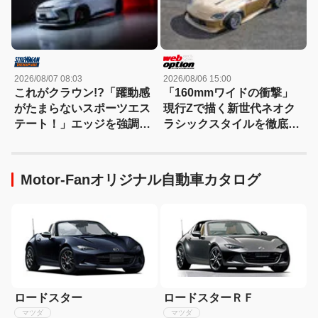
2026/08/07 08:03
2026/08/06 15:00
これがクラウン!?「躍動感
「160mmワイドの衝撃」
がたまらないスポーツエス
現行Zで描く新世代ネオク
テート！」エッジを強調し
ラシックスタイルを徹底解
たエアロに22インチホイー
剖！
ルで武装
Motor-Fanオリジナル自動車カタログ
ロードスター
ロードスターＲＦ
マツダ
マツダ