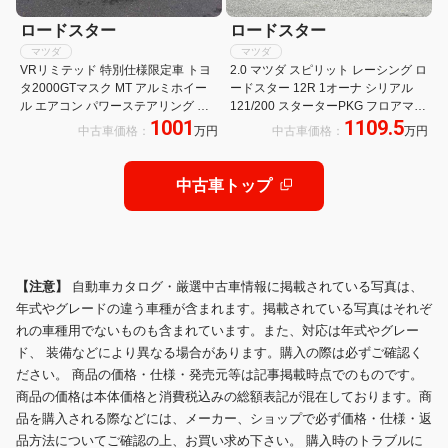
ロードスター
ロードスター
マツダ
マツダ
VRリミテッド 特別仕様限定車 トヨ
2.0 マツダ スピリット レーシング ロ
タ2000GTマスク MT アルミホイー
ードスター 12R 1オーナ シリアル
ル エアコン パワーステアリング パ
121/200 スターターPKG フロアマッ
1001
1109.5
ワーウィンドウ
ト ドラレコ スマートキー 保証書
中古車価格：
万円
中古車価格：
万円
RECARO製フルバケットシート
RAYS製17インチAW マツダコネク
ト 8.8インチディスプレイ
中古車トップ
【注意】
自動車カタログ・厳選中古車情報に掲載されている写真は、
年式やグレードの違う車種が含まれます。掲載されている写真はそれぞ
れの車種用でないものも含まれています。また、対応は年式やグレー
ド、 装備などにより異なる場合があります。購入の際は必ずご確認く
ださい。 商品の価格・仕様・発売元等は記事掲載時点でのものです。
商品の価格は本体価格と消費税込みの総額表記が混在しております。商
品を購入される際などには、メーカー、ショップで必ず価格・仕様・返
品方法についてご確認の上、お買い求め下さい。 購入時のトラブルに