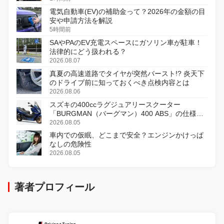
電気自動車(EV)の補助金って？2026年の金額の目
安や申請方法を解説
5時間前
SAやPAのEV充電スペースにガソリン車が駐車！
法律的にどう扱われる？
2026.08.07
真夏の高速道路でタイヤが突然バースト!? 炎天下
のドライブ前に知っておくべき点検内容とは
2026.08.06
スズキの400ccラグジュアリースクーター
「BURGMAN（バーグマン）400 ABS」の仕様を
変更し、8月18日に発売
2026.08.05
車内での仮眠、どこまで安全？エンジンかけっぱ
なしの危険性
2026.08.05
著者プロフィール