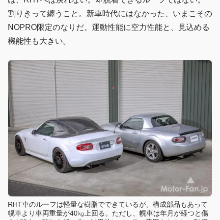
割りきって纏うこと。新車時代にはなかった、いまこその
NOPRO限定のなりだ。運動性能に空力性能と、見込める
機能性も大きい。
RHT車のルーフは軽量な樹脂でできているが、構成部品もあって
幌車より車両重量が40㎏上回る。ただし、幌車は年月が経つと傷