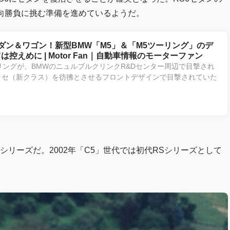
っ向勝負に挑む準備を進めているようだ。
ーセダン＆ワゴン！新型BMW「M5」＆「M5ツーリング」のデ
は控えめに | Motor Fan｜自動車情報のモーターファン
リングが、BMWのニュルブルクリンクR&Dセンター周辺で目撃され
ッセ（新クラス）を彷彿とさせるフロントデザインで目撃されていた
シリーズだ。2002年「C5」世代では初代RSシリーズとして