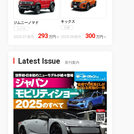
キックス
ジムニーノマド
日産
スズキ
293
300
2026.07発売
万円
～
2026.06発売
万円
～
Latest Issue
新刊案内