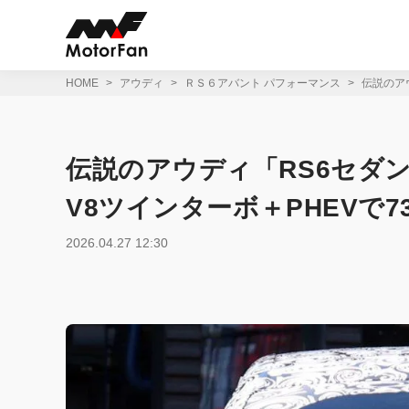
コ
ン
テ
ン
ツ
HOME
アウディ
ＲＳ６アバント パフォーマンス
伝説のアウ
へ
ス
キ
ッ
伝説のアウディ「RS6セダン
プ
V8ツインターボ＋PHEVで73
2026.04.27 12:30