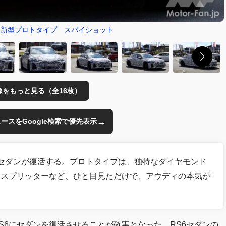
ン 新型プロトタイプ スパイショット
像をもっと見る（全16枚）
→
のニュースをGoogle検索で優先表示
にセダンが復活する。プロトタイプは、独特なダイヤモンド
てスプリッターなど、ひと目見ただけで、アウディの本気が
S6にセダンを復活させることが確実となった。RS6セダンの