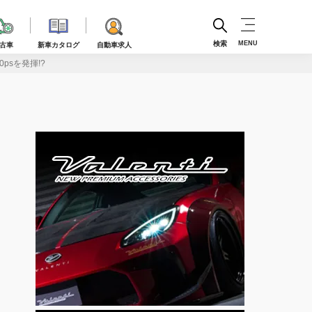
検索
MENU
古車
新車カタログ
自動車求人
psを発揮!?