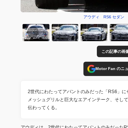
アウディ RS6 セダ
この記事の画
Motor Fan 
2世代にわたってアバントのみだった「RS6」
メッシュグリルと巨大なエアインテーク、そし
伝わってくる。
アウディは、2世代にわたってアバントのみだったR