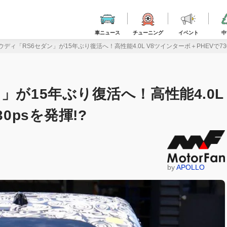
車ニュース
チューニング
イベント
中
ディ「RS6セダン」が15年ぶり復活へ！高性能4.0L V8ツインターボ＋PHEVで730
」が15年ぶり復活へ！高性能4.0L
0psを発揮!?
by
APOLLO