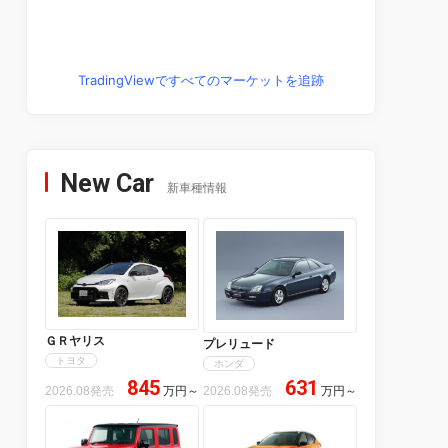
TradingViewですべてのマーケットを追跡
New Car
新車種情報
ＧＲヤリス
プレリュード
トヨタ
ホンダ
845
631
2026.08発売
万円
～
2026.08発売
万円
～