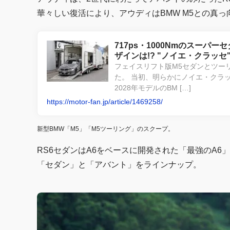
華々しい復活により、アウディはBMW M5との真
717ps・1000Nmのスーパ
ザインは!? "ノイエ・クラッセ"
フェイスリフト版M5セダンとツー
た。 当初、明らかにノイエ・クラ
2028年モデルのBM […]
https://motor-fan.jp/article/1469258/
新型BMW「M5」「M5ツーリング」のスクープ。
RS6セダンはA6をベースに開発された「最強のA6」
「セダン」と「アバント」をラインナップ。