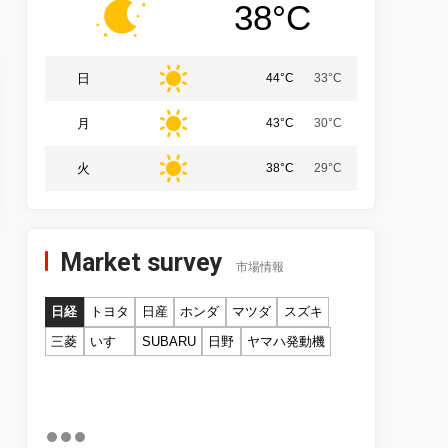
38°C
日
44°C
33°C
月
43°C
30°C
火
38°C
29°C
Market survey
市場情報
日経
トヨタ
日産
ホンダ
マツダ
スズキ
三菱
いすゞ
SUBARU
日野
ヤマハ発動機