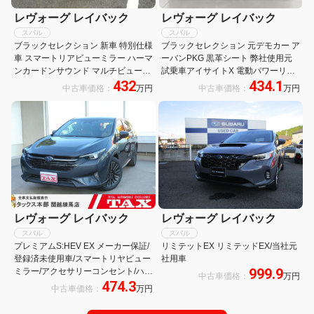
レヴォーグ レイバック
レヴォーグ レイバック
スバル
スバル
ブラックセレクション 新車 特別仕様
ブラックセレクション 元デモカー ア
車 スマートリアビューミラー ハーマ
ーバンPKG 黒革シート 弊社使用元
ンカードンサウンド マルチビューモ
試乗車アイサイトX 電動パワーリヤ
432
434.1
ニター 本革インテリア OPコード
ゲート デジタルマルチビューモニタ
中古車価格：
万円
中古車価格：
万円
MMC
ー スマートリアビューミラー 11.6イ
ンチセンターインフォメーションデ
ィスプレイ 液晶メーター
レヴォーグ レイバック
レヴォーグ レイバック
スバル
スバル
プレミアムS:HEV EX メーカー保証/
リミテットEX リミテッドEX/当社元
登録済未使用車/スマートリヤビュー
社用車
999.9
ミラー/アクセサリーコンセント/ハー
中古車価格：
万円
474.3
マンカードンサウンドシステム/ナッ
中古車価格：
万円
パレザーシート/ハンズフリーオープ
ンパワーリヤゲート