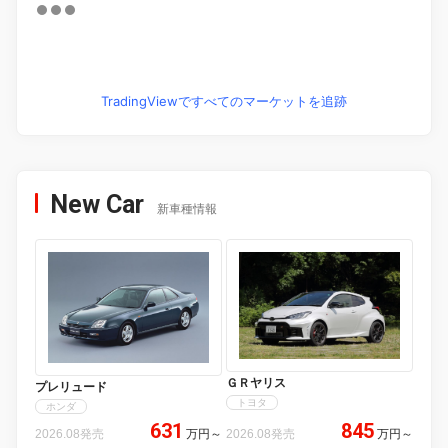
TradingViewですべてのマーケットを追跡
New Car
新車種情報
ＧＲヤリス
プレリュード
トヨタ
ホンダ
631
845
2026.08発売
万円
～
2026.08発売
万円
～