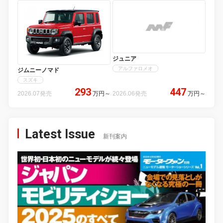
ジュニア
アルファロメオ
ジムニーノマド
スズキ
293
447
2026.07発売
万円
～
2026.06発売
万円
～
Latest Issue
新刊案内