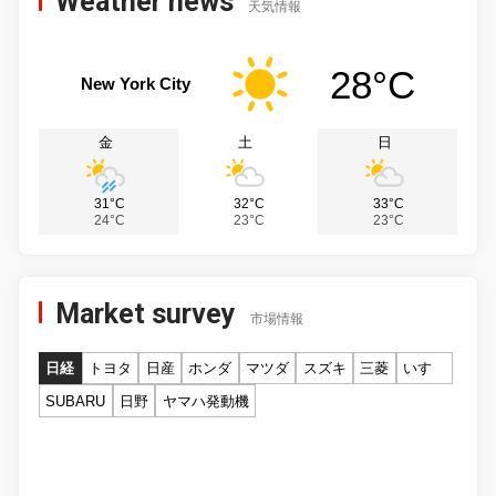
Weather news
天気情報
28°C
New York City
金
土
日
31°C
32°C
33°C
24°C
23°C
23°C
Market survey
市場情報
日経
トヨタ
日産
ホンダ
マツダ
スズキ
三菱
いすゞ
SUBARU
日野
ヤマハ発動機