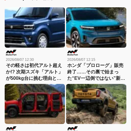
2026/08/07 12:30
2026/08/07 12:15
その軽さは初代アルト超え
ホンダ「プロローグ」販売
か!? 次期スズキ「アルト」
終了……その裏で始まっ
が500kg台に挑む理由と
た“EV一辺倒ではない”新戦
は……「小・少・軽・短・
略とは？
美」を極める！