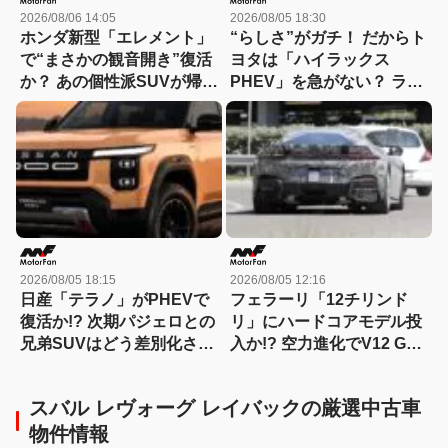
2026/08/06 14:05
2026/08/05 18:30
ホンダ新型「エレメント」
“らしさ”がガチ！ だからト
で“まさかの観音開き”復活
ヨタは「ハイラックス
か？ あの個性派SUVが帰っ
PHEV」を急がない？ ライ
てくる可能性
バルとは異なる電動化戦略
を読み解く
2026/08/05 18:15
2026/08/05 12:16
日産「テラノ」がPHEVで
フェラーリ「12チリンド
復活か!? 次期パジェロとの
リ」にハードコアモデル投
兄弟SUVはどう差別化され
入か!? 空力進化でV12 GT
る？
は新たな領域へ
スバル レヴォーグ レイバックの厳選中古車
物件情報