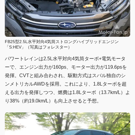
FB25型2.5L水平対向4気筒ストロングハイブリッドエンジン
「S:HEV」（写真はフォレスター）
パワートレインは2.5L水平対向4気筒ターボ+電気モータ
ーで、エンジン出力が160ps、モーター出力が119.6psを
発揮。CVTと組み合わされ、駆動方式はスバル独自のシ
ンメトリカルAWDを採用。これにより、1.8Lターボを超
える出力を発揮しつつ、燃費は1.8Lターボ（13.7km/L）よ
り38%（約19.0km/L）も向上させると予想。