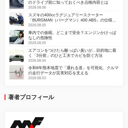
のドライブ前に知っておくべき点検内容とは
2026.08.06
スズキの400ccラグジュアリースクーター
「BURGMAN（バーグマン）400 ABS」の仕様を
変更し、8月18日に発売
2026.08.05
車内での仮眠、どこまで安全？エンジンかけっぱ
なしの危険性
2026.08.05
エアコンをつけたら酸っぱい臭いが…目的地に着
く「3分前」のひと工夫でカビを防ぐ方法
2026.08.04
令和8年熊本地震で「通れる道」を可視化、クルマ
の走行データが災害対応を支える
2026.08.03
著者プロフィール