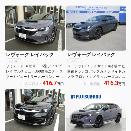
レヴォーグ レイバック
レヴォーグ レイバック
スバル
スバル
リミテッドEX 新車 11.6型ディスプ
リミテッドEX アイサイトX搭載 ナビ
レイ マルチビュー360度モニター ス
前後ドラレコ バックカメラ サイドカ
マートビューミラー ハーマンカード
メラ フロントカメラ クルーズコント
416.7
416.3
ンサウンド オプションコードLMC
ロール シートヒーター シートポジシ
中古車価格：
万円
中古車価格：
万円
ョン記憶 電動リヤゲート トノカバー