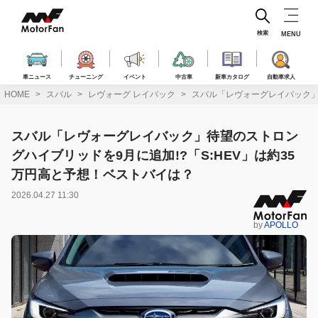
コ
ン
テ
検索
MENU
ン
ツ
へ
車ニュース
チューニング
イベント
中古車
新車カタログ
自動車求人
ス
HOME
スバル
レヴォーグ レイバック
スバル「レヴォーグレイバック」
キ
ッ
プ
スバル「レヴォーグレイバック」待望のストロン
グハイブリッドを9月に追加!?「S:HEV」は約35
万円高と予想！ベストバイは？
2026.04.27 11:30
by
APOLLO