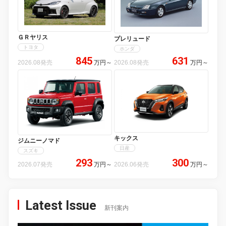
ＧＲヤリス
プレリュード
トヨタ
ホンダ
845
631
2026.08発売
万円
～
2026.08発売
万円
～
キックス
ジムニーノマド
日産
スズキ
293
300
2026.07発売
万円
～
2026.06発売
万円
～
Latest Issue
新刊案内