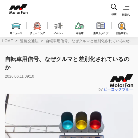
コ
ン
テ
検索
MENU
ン
ツ
へ
車ニュース
チューニング
イベント
中古車
新車カタログ
自動車求人
ス
HOME
道路交通法
自転車用信号、なぜクルマと差別化されているのか
キ
ッ
プ
自転車用信号、なぜクルマと差別化されているの
か
2026.06.11 09:10
by
ピーコックブルー