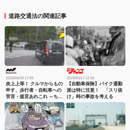
道路交通法の関連記事
2026/04/29 17:05
2026/03/17 11:00
炎上上等！ クルマからもの
【自動車保険】バイク通勤
申す、歩行者・自転車への
派は特に注意！ 「スリ抜
苦言・提言あれこれ ～ちゃ
け」時の事故を考える
んとまわりを見て歩け！～
【MFクルマなんでもラウ
ンジ】No.25 「歩行者保
護」について考える