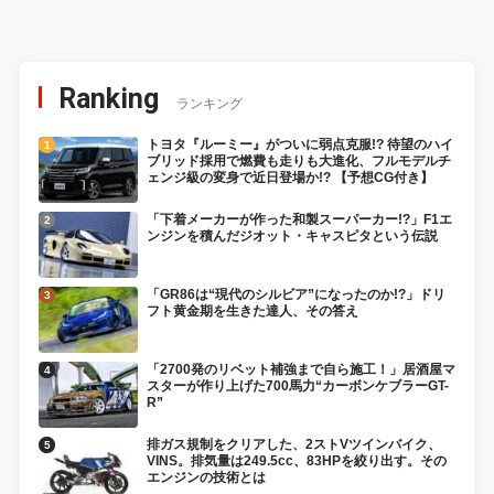
報】
Ranking
ランキング
トヨタ『ルーミー』がついに弱点克服!? 待望のハイ
ブリッド採用で燃費も走りも大進化、フルモデルチ
ェンジ級の変身で近日登場か!? 【予想CG付き】
「下着メーカーが作った和製スーパーカー!?」F1エ
ンジンを積んだジオット・キャスピタという伝説
「GR86は“現代のシルビア”になったのか!?」ドリ
フト黄金期を生きた達人、その答え
「2700発のリベット補強まで自ら施工！」居酒屋マ
スターが作り上げた700馬力“カーボンケブラーGT-
R”
排ガス規制をクリアした、2ストVツインバイク、
VINS。排気量は249.5cc、83HPを絞り出す。その
エンジンの技術とは