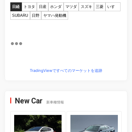
日経
トヨタ
日産
ホンダ
マツダ
スズキ
三菱
いすゞ
SUBARU
日野
ヤマハ発動機
TradingViewですべてのマーケットを追跡
New Car
新車種情報