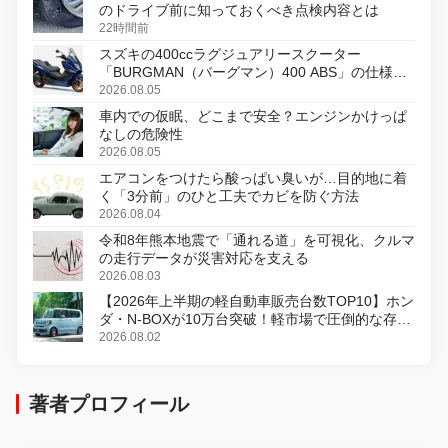
のドライブ前に知っておくべき点検内容とは
22時間前
スズキの400ccラグジュアリースクーター
「BURGMAN（バーグマン）400 ABS」の仕様を
変更し、8月18日に発売
2026.08.05
車内での仮眠、どこまで安全？エンジンかけっぱ
なしの危険性
2026.08.05
エアコンをつけたら酸っぱい臭いが…目的地に着
く「3分前」のひと工夫でカビを防ぐ方法
2026.08.04
令和8年熊本地震で「通れる道」を可視化、クルマ
の走行データが災害対応を支える
2026.08.03
【2026年上半期の軽自動車販売台数TOP10】ホン
ダ・N-BOXが10万台突破！軽市場で圧倒的な存在
感
2026.08.02
著者プロフィール