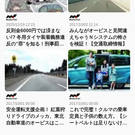
2025/12/19 12:15
2017/10/02 11:14
反則金6000円では済まな
みんながオービスと見間違
い!? 冬用タイヤ装着義務違
えちゃうＮシステムの怖さ
反の“罪”を知る！刑事罰で
を検証！【交通取締情報】
前科が付くケース……
2017/10/01 00:00
2017/10/01 00:00
安全運転支援企画！ 紅葉狩
これで完璧！クルマの乗車
りドライブのメッカ、東北
定員と子供の数え方。【シ
自動車道のオービスはここ
ートベルトは足りないけど
が危ない!!【交通取締情
法律的にはOK】