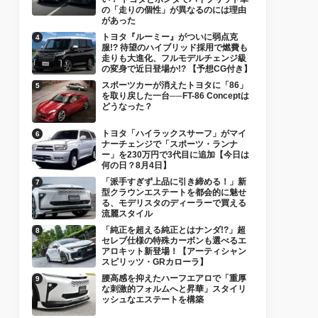
の「走りの個性」が異なるのには理由
があった
トヨタ『ルーミー』がついに弱点克
服!? 待望のハイブリッド採用で燃費も
走りも大進化、フルモデルチェンジ級
の変身で近日登場か!? 【予想CG付き】
スポーツカーが消えたトヨタに「86」
を取り戻した一台──FT-86 Conceptは
どうなった？
トヨタ「ハイラックスサーフ」がマイ
ナーチェンジで「スポーツ・ランナ
ー」を230万円で3代目に追加【今日は
何の日？8月4日】
「派手すぎず上品に引き締める！」新
型クラウンエステートを都会的に魅せ
る、モデリスタのディーラーで買える
流麗スタイル
「純正を超える純正とはナンダ!?」超
セレブ仕様の特殊カーボンも選べるエ
アロキット新登場！【アーティシャン
スピリッツ・GRカローラ】
腰高感を抑えたハーフエアロで「重厚
な刺激的フォルムへと昇華」スタイリ
ッシュなエステートを構築