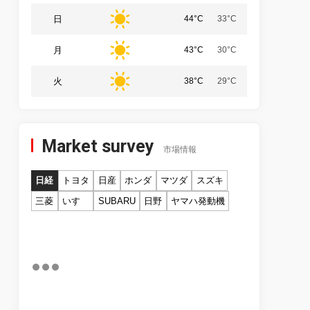
日
44°C
33°C
月
43°C
30°C
火
38°C
29°C
Market survey
市場情報
日経
トヨタ
日産
ホンダ
マツダ
スズキ
三菱
いすゞ
SUBARU
日野
ヤマハ発動機