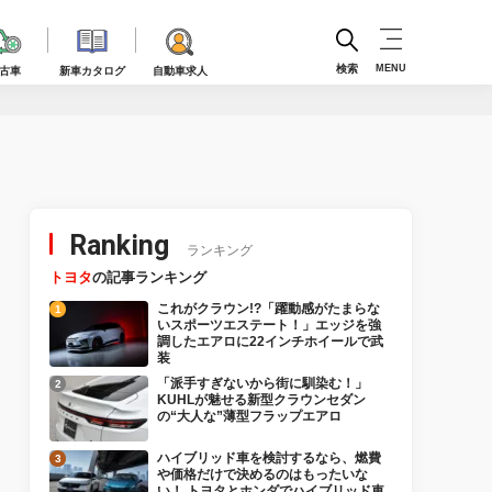
検索
MENU
古車
新車カタログ
自動車求人
Ranking
ランキング
トヨタ
の記事ランキング
これがクラウン!?「躍動感がたまらな
いスポーツエステート！」エッジを強
調したエアロに22インチホイールで武
装
「派手すぎないから街に馴染む！」
KUHLが魅せる新型クラウンセダン
の“大人な”薄型フラップエアロ
ハイブリッド車を検討するなら、燃費
や価格だけで決めるのはもったいな
い！ トヨタとホンダでハイブリッド車