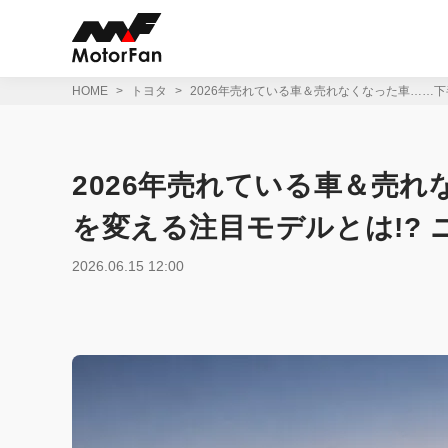
コ
ン
テ
ン
ツ
HOME
トヨタ
2026年売れている車＆売れなくなった車……
へ
ス
キ
ッ
2026年売れている車＆売
プ
を変える注目モデルとは!?
2026.06.15 12:00