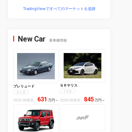
TradingViewですべてのマーケットを追跡
New Car
新車種情報
ＧＲヤリス
プレリュード
トヨタ
ホンダ
631
845
2026.08発売
万円
～
2026.08発売
万円
～