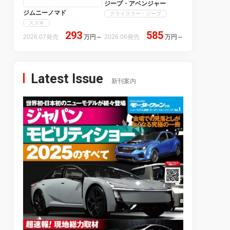
ジープ・アベンジャー
ジムニーノマド
クライスラー・ジープ
スズキ
293
585
2026.07発売
万円
～
2026.06発売
万円
～
Latest Issue
新刊案内