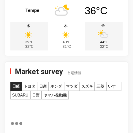
36°C
Tempe
水
木
金
39°C
40°C
44°C
32°C
31°C
32°C
Market survey
市場情報
日経
トヨタ
日産
ホンダ
マツダ
スズキ
三菱
いすゞ
SUBARU
日野
ヤマハ発動機