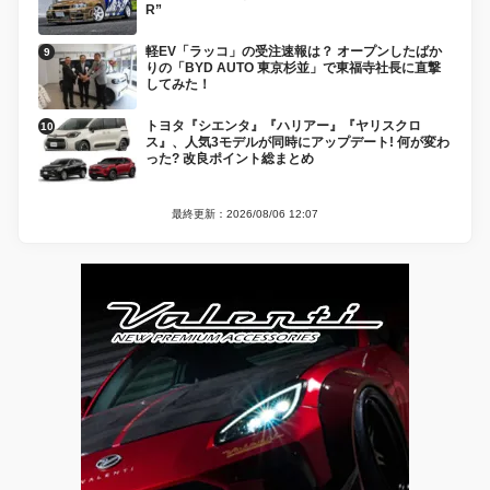
R”
軽EV「ラッコ」の受注速報は？ オープンしたばか
りの「BYD AUTO 東京杉並」で東福寺社長に直撃
してみた！
トヨタ『シエンタ』『ハリアー』『ヤリスクロ
ス』、人気3モデルが同時にアップデート! 何が変わ
った? 改良ポイント総まとめ
最終更新：2026/08/06 12:07