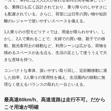
一方で、車内には大人2人が座れる室内空間を確保してい
る。乗降口も広く設計されており、乗り降りのしやすさに
も配慮されている。さらに、荷室には日常の買い物や短距
離のレジャーで使いやすいスペースを備える。
1人乗りの小型モビリティでは、用途が限られやすい。し
かし、2人で乗れることで、夫婦での買い物、親子での移
動、観光客同士の移動など、利用シーンは広がる。荷物を
積めるスペースがある点も、生活の足として使ううえで大
きな意味を持つ。
コンパクトな車体、扱いやすい取り回し、近距離移動に適
した効率、2人乗りの実用性を備え、生活圏内の移動に無
理なく使えるバランスの取れた一台といえる。
最高速60km/h、高速道路は走行不可。だから
こそ用途が明確