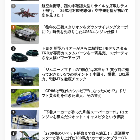
航空自衛隊、謎の未確認大型ミサイルを搭載しテス
ト飛行。「25式地対艦誘導弾」空中発射型が初めて
姿を見せた！
「往年の三菱スタリオンをダウンサイジングターボ
に!?」時代を先取りした4G63エンジン仕様！
トヨタ 新型ハリアーがさらに精悍に! モデリスタ＆
TRDが専用カスタムパーツを一斉発売、スポーティ
さを大幅パワーアップ!
「ジムニーノマド」の“弱点”は本当か？ 買う前に知
っておきたい5つのポイント！小回り、燃費、101馬
力、5速MTを徹底チェック
「GR86は“現代のシルビア”になったのか!?」ドリ
フト黄金期を生きた達人、その答え
「下着メーカーが作った和製スーパーカー!?」F1エ
ンジンを積んだジオット・キャスピタという伝説
「2700発のリベット補強まで自ら施工！」居酒屋マ
スターが作り上げた700馬力“カーボンケブラーGT-