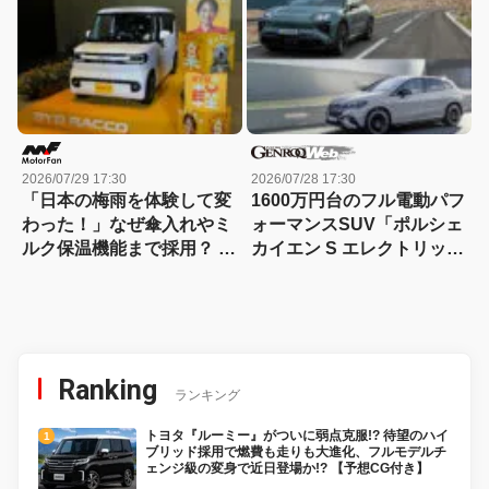
2026/07/29 17:30
2026/07/28 17:30
「日本の梅雨を体験して変
1600万円台のフル電動パフ
わった！」なぜ傘入れやミ
ォーマンスSUV「ポルシェ
ルク保温機能まで採用？ 軽
カイエン S エレクトリッ
EV「BYDラッコ」中国の
ク」と「メルセデスAMG
若手開発チームが語る裏話
EQE53」を比較
Ranking
ランキング
トヨタ『ルーミー』がついに弱点克服!? 待望のハイ
ブリッド採用で燃費も走りも大進化、フルモデルチ
ェンジ級の変身で近日登場か!? 【予想CG付き】