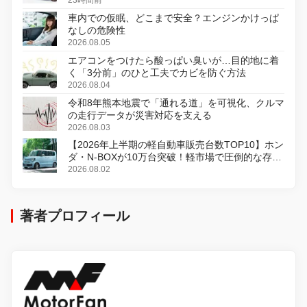
変更し、8月18日に発売
23時間前
車内での仮眠、どこまで安全？エンジンかけっぱ
なしの危険性
2026.08.05
エアコンをつけたら酸っぱい臭いが…目的地に着
く「3分前」のひと工夫でカビを防ぐ方法
2026.08.04
令和8年熊本地震で「通れる道」を可視化、クルマ
の走行データが災害対応を支える
2026.08.03
【2026年上半期の軽自動車販売台数TOP10】ホン
ダ・N-BOXが10万台突破！軽市場で圧倒的な存在
感
2026.08.02
著者プロフィール