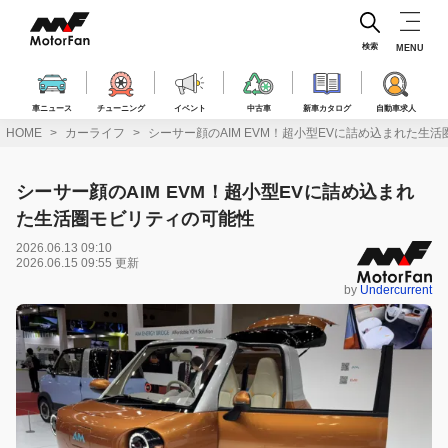
コ
ン
テ
検索
MENU
ン
ツ
へ
車ニュース
チューニング
イベント
中古車
新車カタログ
自動車求人
ス
HOME
カーライフ
シーサー顔のAIM EVM！超小型EVに詰め込まれた生
キ
ッ
プ
シーサー顔のAIM EVM！超小型EVに詰め込まれ
た生活圏モビリティの可能性
2026.06.13 09:10
2026.06.15 09:55 更新
by
Undercurrent