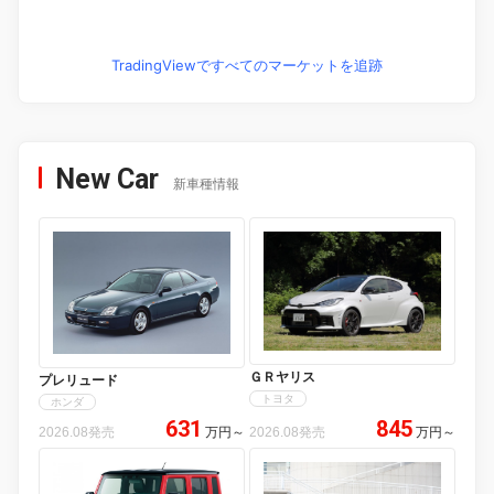
TradingViewですべてのマーケットを追跡
New Car
新車種情報
ＧＲヤリス
プレリュード
トヨタ
ホンダ
631
845
2026.08発売
万円
～
2026.08発売
万円
～