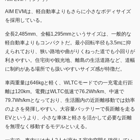
AIM EVMは、軽自動車よりもさらに小さなボディサイズ
を採用している。
全長2,485mm、全幅1,295mmというサイズは、一般的な
軽自動車よりもコンパクトだ。最小回転半径も3.5mに抑
えられており、狭い路地や曲がりくねった道でも小回りが
利きやすい。住宅街や観光地、離島の生活道路など、道幅
に制約がある場所でも扱いやすいサイズ感が特徴だ。
車両重量は646kgと軽く、WLTCモードでの一充電走行距
離は120km。電費はWLTC低速で76.2Wh/km、中速で
79.7Wh/kmとなっており、生活圏内の近距離移動では効率
のよさを発揮しやすい。大容量バッテリーで長距離を走る
EVというより、小さな車体と軽さを活かして必要な距離
を無理なく移動するモデルといえる。