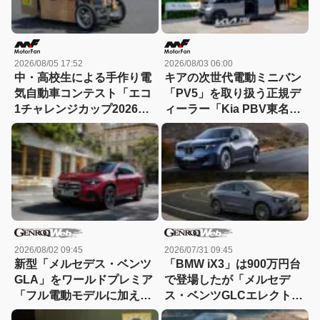
2026/08/05 17:52
2026/08/03 06:00
中・高校生による手作り電
キアの次世代電動ミニバン
気自動車コンテスト「エコ
「PV5」を取り扱う正規デ
1チャレンジカップ2026」
ィーラー「Kia PBV東名横
が8月22日に開催！
浜」が南町田グランベリー
パーク内にオープン！
2026/08/02 09:45
2026/07/31 09:45
新型「メルセデス・ベンツ
「BMW iX3」は900万円台
GLA」をワールドプレミア
で登場したが「メルセデ
「フル電動モデルに加えて
ス・ベンツGLCエレクトリ
ハイブリッドも」【動画】
ック」はどうなる？