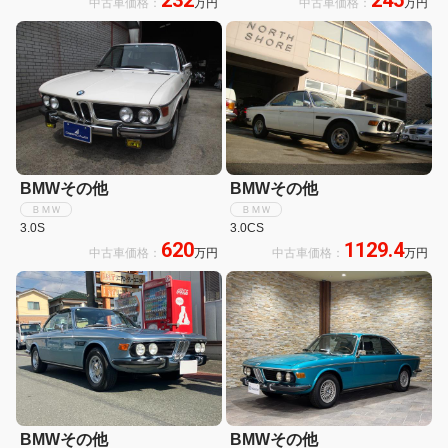
中古車価格：
万円
中古車価格：
万円
メラ/ETC/HUD/シートヒーター
ド ユーザー買取
BMWその他
BMWその他
ＢＭＷ
ＢＭＷ
3.0S
3.0CS
620
1129.4
中古車価格：
万円
中古車価格：
万円
BMWその他
BMWその他