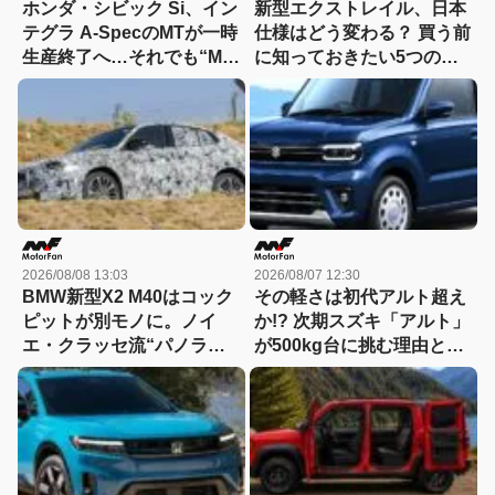
ホンダ・シビック Si、イン
新型エクストレイル、日本
テグラ A-SpecのMTが一時
仕様はどう変わる？ 買う前
生産終了へ…それでも“MT
に知っておきたい5つの進
継続宣言”は変わらない理
化
由
2026/08/08 13:03
2026/08/07 12:30
BMW新型X2 M40はコック
その軽さは初代アルト超え
ピットが別モノに。ノイ
か!? 次期スズキ「アルト」
エ・クラッセ流“パノラミ
が500kg台に挑む理由と
ック iDrive”採用へ
は……「小・少・軽・短・
美」を極める！