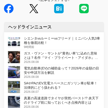
ヘッドラインニュース
シエンタvsルーミーvsフリード｜ミニバン人気3車
種を徹底比較！
9時間前
ガス・ヴァン・サントが“黄色い車”に込めた意味
とは？名作『マイ・プライベート・アイダホ』が
初のデジタルリマスター版で復活
2026.08.08
電気自動車(EV)の補助金って？2026年の金額の目
安や申請方法を解説
2026.08.08
SAやPAのEV充電スペースにガソリン車が駐車！
法律的にどう扱われる？
2026.08.07
真夏の高速道路でタイヤが突然バースト!? 炎天下
のドライブ前に知っておくべき点検内容とは
2026.08.06