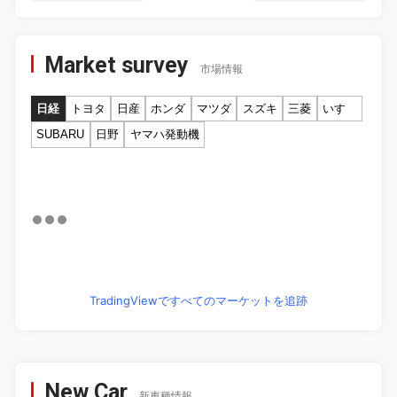
Market survey
市場情報
日経
トヨタ
日産
ホンダ
マツダ
スズキ
三菱
いすゞ
SUBARU
日野
ヤマハ発動機
TradingViewですべてのマーケットを追跡
New Car
新車種情報