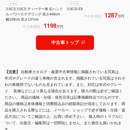
ＢＭＷ
ＢＭＷ
3.0CS 3.0CS ディーラー車 左ハンド
3.0CSi E9
1287
ル パワーステアリング 長さ468cm
中古車価格：
万円
幅168cm 高さ137cm
1198
中古車価格：
万円
中古車トップ
【注意】
自動車カタログ・厳選中古車情報に掲載されている写真は、
年式やグレードの違う車種が含まれます。掲載されている写真はそれぞ
れの車種用でないものも含まれています。また、対応は年式やグレー
ド、 装備などにより異なる場合があります。購入の際は必ずご確認く
ださい。 商品の価格・仕様・発売元等は記事掲載時点でのものです。
商品の価格は本体価格と消費税込みの総額表記が混在しております。商
品を購入される際などには、メーカー、ショップで必ず価格・仕様・返
品方法についてご確認の上、お買い求め下さい。 購入時のトラブルに
ついて、出版元・編集部は一切関知しません。また責任も負いかねま
す。