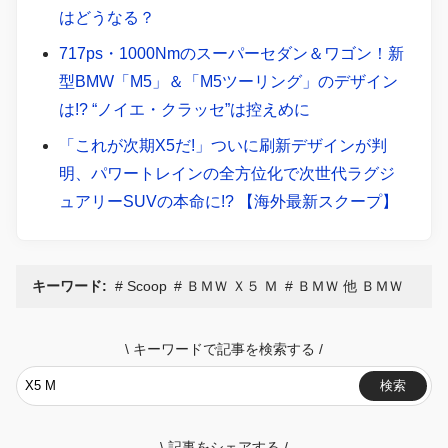
はどうなる？
717ps・1000Nmのスーパーセダン＆ワゴン！新
型BMW「M5」＆「M5ツーリング」のデザイン
は!? “ノイエ・クラッセ”は控えめに
「これが次期X5だ!」ついに刷新デザインが判
明、パワートレインの全方位化で次世代ラグジ
ュアリーSUVの本命に!? 【海外最新スクープ】
キーワード:
Scoop
ＢＭＷ Ｘ５ Ｍ
ＢＭＷ 他 ＢＭＷ
\
キーワードで記事を検索する
/
検索
\
記事をシェアする
/