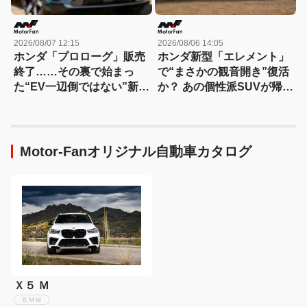
2026/08/07 12:15
2026/08/06 14:05
ホンダ「プロローグ」販売
ホンダ新型「エレメント」
終了……その裏で始まっ
で“まさかの観音開き”復活
た“EV一辺倒ではない”新戦
か？ あの個性派SUVが帰っ
略とは？
てくる可能性
Motor-Fanオリジナル自動車カタログ
Ｘ５ Ｍ
ＢＭＷ