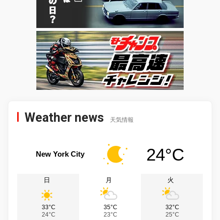
Weather news
天気情報
24°C
New York City
日
月
火
33°C
35°C
32°C
24°C
23°C
25°C