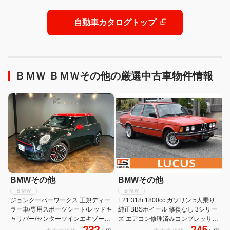
自動車カタログトップ
ＢＭＷ ＢＭＷその他の厳選中古車物件情報
BMWその他
BMWその他
ＢＭＷ
ＢＭＷ
ジョンクーパーワークス 正規ディー
E21 318i 1800cc ガソリン 5人乗り
ラー車/専用スポーツシート/レッドキ
純正BBSホイール 修復なし 3シリー
ャリパー/センターツインエキゾース
ズ エアコン修理済みコンプレッサー
232
245
ト/リアスポイラー/メーカーナビ/Bカ
新品 コンデンサー洗浄 パワーウィン