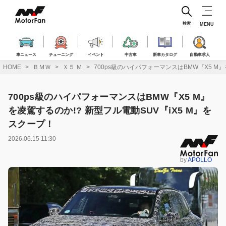
コ
ン
テ
検索
MENU
ン
ツ
へ
車ニュース
チューニング
イベント
中古車
新車カタログ
自動車求人
ス
HOME
ＢＭＷ
Ｘ５ Ｍ
700ps級のハイパフォーマンスはBMW『X5 M』
キ
ッ
プ
700ps級のハイパフォーマンスはBMW『X5 M』
を凌駕するのか!? 新型フル電動SUV『iX5 M』を
スクープ！
2026.06.15 11:30
by
APOLLO