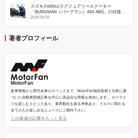
スズキの400ccラグジュアリースクーター
「BURGMAN（バーグマン）400 ABS」の仕様を
変更し、8月18日に発売
2026.08.05
著者プロフィール
MotorFan
新車情報から歴代名車のスペックまで、MotorFan独自取材と分析に基
づいた自動車関連記事を中心に高品位な情報を発信します。 カーライ
フを楽しむトピックあり、業界動向を探る考察あり、クルマに関わる
全ての人が楽しめるニュースにご期待下さい。
この著者の記事をもっと見る