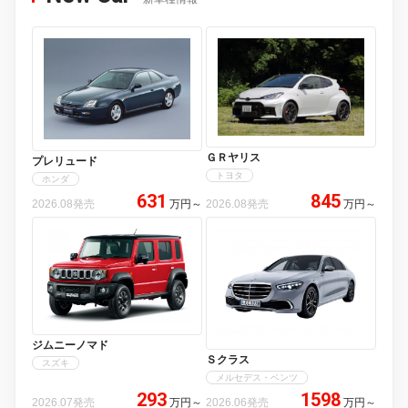
ＧＲヤリス
プレリュード
トヨタ
ホンダ
631
845
2026.08発売
万円
～
2026.08発売
万円
～
ジムニーノマド
Ｓクラス
スズキ
メルセデス・ベンツ
293
1598
2026.07発売
万円
～
2026.06発売
万円
～