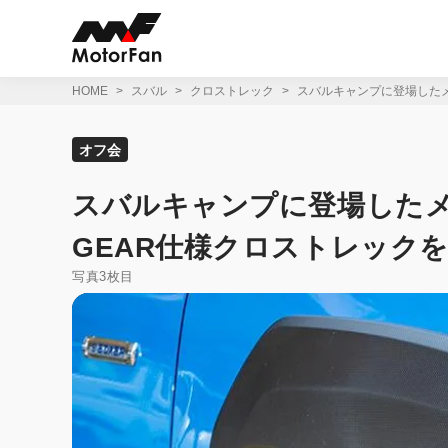
コ
ン
テ
ン
ツ
HOME
スバル
クロストレック
スバルキャンプに登場したメ
へ
ス
キ
オフ会
ッ
プ
スバルキャンプに登場したメ
GEAR仕様クロストレック
写真3枚目