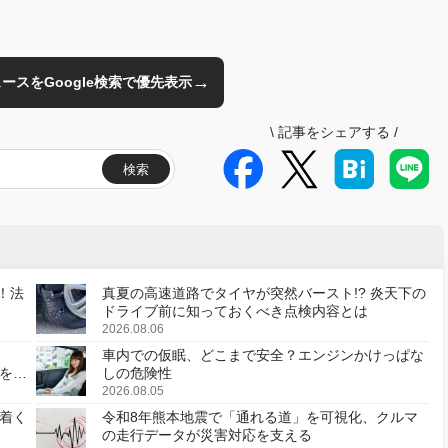
→
のニュースをGoogle検索で優先表示
\
記事をシェアする
/
検索
！法
真夏の高速道路でタイヤが突然バースト!? 炎天下の
ドライブ前に知っておくべき点検内容とは
2026.08.06
車内での仮眠、どこまで安全？エンジンかけっぱな
様を変
しの危険性
2026.08.05
着く
令和8年熊本地震で「通れる道」を可視化、クルマ
の走行データが災害対応を支える