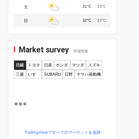
土
31°C
23°C
日
32°C
23°C
Market survey
市場情報
日経
トヨタ
日産
ホンダ
マツダ
スズキ
三菱
いすゞ
SUBARU
日野
ヤマハ発動機
TradingViewですべてのマーケットを追跡