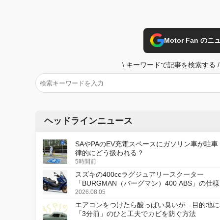
Motor Fan 
\
キーワードで記事を検索する
/
ヘッドラインニュース
SAやPAのEV充電スペースにガソリン車が駐車
律的にどう扱われる？
5時間前
スズキの400ccラグジュアリースクーター
「BURGMAN（バーグマン）400 ABS」の仕
更し、8月18日に発売
2026.08.05
エアコンをつけたら酸っぱい臭いが…目的地に
「3分前」のひと工夫でカビを防ぐ方法