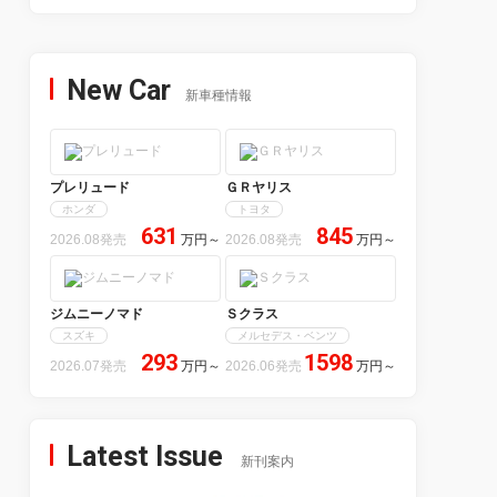
New Car
新車種情報
プレリュード
ＧＲヤリス
ホンダ
トヨタ
631
845
2026.08発売
万円
～
2026.08発売
万円
～
ジムニーノマド
Ｓクラス
スズキ
メルセデス・ベンツ
293
1598
2026.07発売
万円
～
2026.06発売
万円
～
Latest Issue
新刊案内