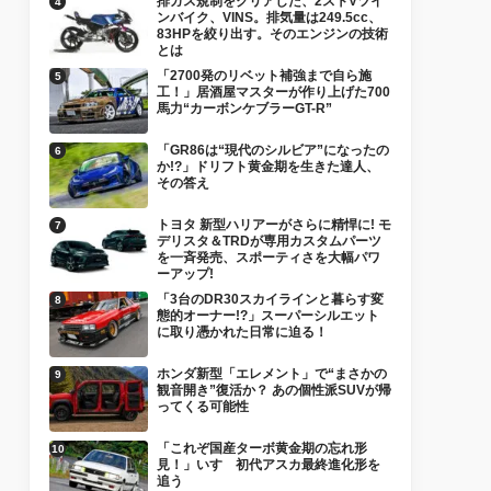
排ガス規制をクリアした、2ストVツイ
ンバイク、VINS。排気量は249.5cc、
83HPを絞り出す。そのエンジンの技術
とは
「2700発のリベット補強まで自ら施
工！」居酒屋マスターが作り上げた700
馬力“カーボンケブラーGT-R”
「GR86は“現代のシルビア”になったの
か!?」ドリフト黄金期を生きた達人、
その答え
トヨタ 新型ハリアーがさらに精悍に! モ
デリスタ＆TRDが専用カスタムパーツ
を一斉発売、スポーティさを大幅パワ
ーアップ!
「3台のDR30スカイラインと暮らす変
態的オーナー!?」スーパーシルエット
に取り憑かれた日常に迫る！
ホンダ新型「エレメント」で“まさかの
観音開き”復活か？ あの個性派SUVが帰
ってくる可能性
「これぞ国産ターボ黄金期の忘れ形
見！」いすゞ初代アスカ最終進化形を
追う