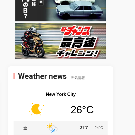
Weather news
天気情報
New York City
26°C
金
31°C
24°C