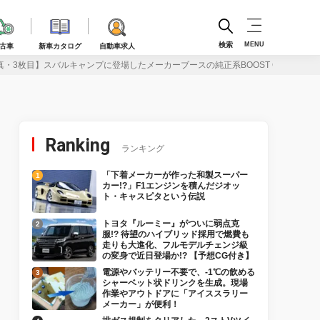
検索
MENU
古車
新車カタログ
自動車求人
真・3枚目】スバルキャンプに登場したメーカーブースの純正系BOOST GEAR仕
Ranking
ランキング
「下着メーカーが作った和製スーパー
カー!?」F1エンジンを積んだジオッ
ト・キャスピタという伝説
トヨタ『ルーミー』がついに弱点克
服!? 待望のハイブリッド採用で燃費も
走りも大進化、フルモデルチェンジ級
の変身で近日登場か!? 【予想CG付き】
電源やバッテリー不要で、-1℃の飲める
シャーベット状ドリンクを生成。現場
作業やアウトドアに「アイススラリー
メーカー」が便利！