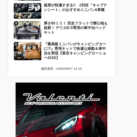
後席が快適すぎる!! 2列目「キャプテ
ンシート」のおすすめミニバン6車種
厚さ80ミリ！ 完全フラットで寝心地も
抜群！ デリカD:5専用の車中泊ベッド
キット
『最高級ミニバンがキャンピングカー
に!?』専用キットで快適な移動＆車中
泊を実現【東京キャンピングカーショ
ー2026】
最終更新：2026/08/07 12:10