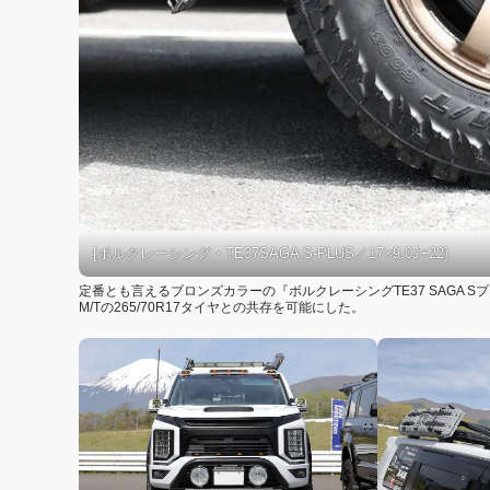
[ボルクレーシング・TE37SAGA S-PLUS／17×9.0J+22]
定番とも言えるブロンズカラーの『ボルクレーシングTE37 SAGA
M/Tの265/70R17タイヤとの共存を可能にした。