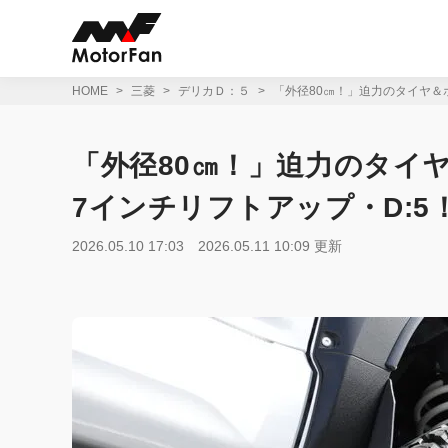
コ
ン
テ
ン
ツ
HOME
三菱
デリカＤ：５
「外径80㎝！」迫力のタイヤ＆
へ
ス
キ
「外径80㎝！」迫力のタイ
ッ
プ
7インチリフトアップ・D:5
2026.05.10 17:03
2026.05.11 10:09 更新