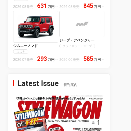
631
845
2026.08発売
万円
～
2026.08発売
万円
～
ジープ・アベンジャー
ジムニーノマド
クライスラー・ジープ
スズキ
293
585
2026.07発売
万円
～
2026.06発売
万円
～
Latest Issue
新刊案内