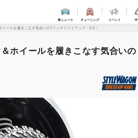
車ニュース
チューニング
イベント
中
ホイールを履きこなす気合いの7インチリフトアップ・D:5！
ヤ＆ホイールを履きこなす気合いの
！