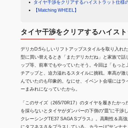
タイヤ干渉をクリアするハイストラット仕様
【Matching WHEEL】
タイヤ干渉をクリアするハイスト
デリカD:5らしいリフトアップスタイルを取り入れ
型に買い替えるとき「またデリカだね」と家族で話し
ップ等、前車でもやっていたそう。今回は「もっと上
チアップと、迫力溢れるスタイルに挑戦。車高が激
んでいたのも印象的。なにせ、イベント会場にはラ
ーまみれになっていたから。
「このサイズ（265/70R17）のタイヤを履きた
を採らないとタイヤがダンパーの下側の“皿”に干渉
クレーシングTE37 SAGA Sプラス』。高剛性
にタフネスさをプラスしている。カラーは“サンナナ