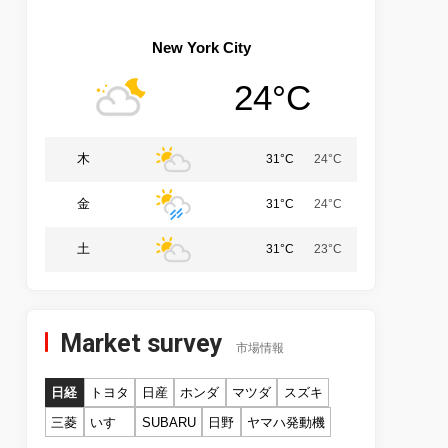
New York City
24°C
木
31°C
24°C
金
31°C
24°C
土
31°C
23°C
Market survey
市場情報
日経
トヨタ
日産
ホンダ
マツダ
スズキ
三菱
いすゞ
SUBARU
日野
ヤマハ発動機