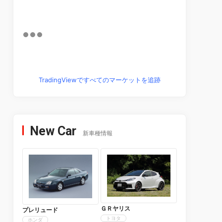
TradingViewですべてのマーケットを追跡
New Car
新車種情報
ＧＲヤリス
プレリュード
トヨタ
ホンダ