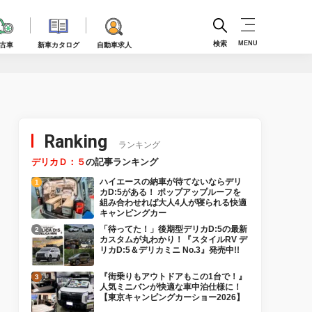
検索
MENU
古車
新車カタログ
自動車求人
Ranking
ランキング
デリカＤ：５
の記事ランキング
ハイエースの納車が待てないならデリ
カD:5がある！ ポップアップルーフを
組み合わせれば大人4人が寝られる快適
キャンピングカー
「待ってた！」後期型デリカD:5の最新
カスタムが丸わかり！『スタイルRV デ
リカD:5＆デリカミニ No.3』発売中!!
『街乗りもアウトドアもこの1台で！』
人気ミニバンが快適な車中泊仕様に！
【東京キャンピングカーショー2026】