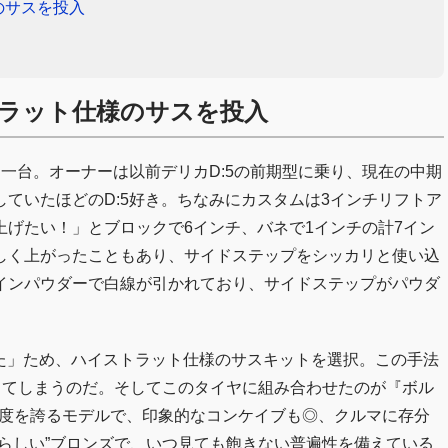
のサスを投入
ラット仕様のサスを投入
た一台。オーナーは以前デリカD:5の前期型に乗り、現在の中期
ていたほどのD:5好き。ちなみにカスタムは3インチリフトア
げたい！」とブロックで6インチ、バネで1インチの計7イン
しく上がったこともあり、サイドステップをシッカリと使い込
インパウダーで白線が引かれており、サイドステップがパウダ
かった」ため、ハイストラット仕様のサスキットを選択。この手法
してしまうのだ。そしてこのタイヤに組み合わせたのが『ボル
＆高強度を誇るモデルで、印象的なコンケイブも◎、クルマに存分
らしい”ブロンズで、いつ見ても飽きない普遍性を備えている