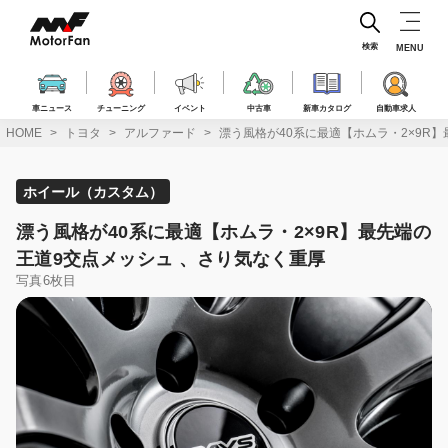
コ
ン
テ
検索
MENU
ン
ツ
へ
車ニュース
チューニング
イベント
中古車
新車カタログ
自動車求人
ス
HOME
トヨタ
アルファード
漂う風格が40系に最適【ホムラ・2×9R
キ
ッ
プ
ホイール（カスタム）
漂う風格が40系に最適【ホムラ・2×9R】最先端の
王道9交点メッシュ 、さり気なく重厚
写真6枚目