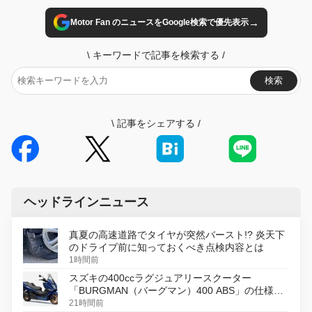
→
Motor Fan のニュースをGoogle検索で優先表示
\
キーワードで記事を検索する
/
検索
\
記事をシェアする
/
ヘッドラインニュース
真夏の高速道路でタイヤが突然バースト!? 炎天下
のドライブ前に知っておくべき点検内容とは
1時間前
スズキの400ccラグジュアリースクーター
「BURGMAN（バーグマン）400 ABS」の仕様を
変更し、8月18日に発売
21時間前