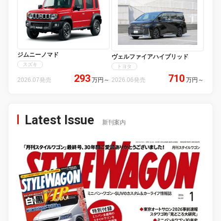
ジムニーノマド
ヴェルファイアハイブリッド
スズキ
トヨタ
293
710
2026.07発売
万円
～
2026.06発売
万円
～
Latest Issue
新刊案内