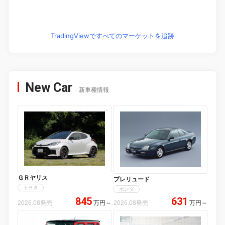
TradingViewですべてのマーケットを追跡
New Car
新車種情報
ＧＲヤリス
プレリュード
トヨタ
ホンダ
845
631
2026.08発売
万円
～
2026.08発売
万円
～