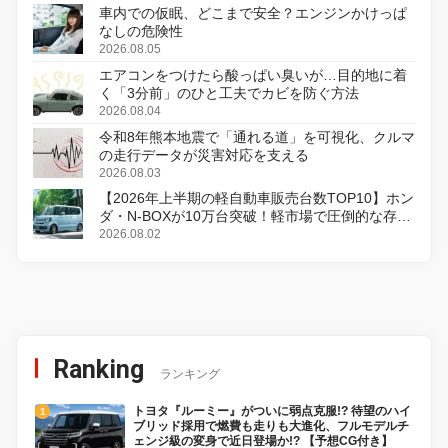
車内での仮眠、どこまで安全？エンジンかけっぱ
なしの危険性
2026.08.05
エアコンをつけたら酸っぱい臭いが…目的地に着
く「3分前」のひと工夫でカビを防ぐ方法
2026.08.04
令和8年熊本地震で「通れる道」を可視化、クルマ
の走行データが災害対応を支える
2026.08.03
【2026年上半期の軽自動車販売台数TOP10】ホン
ダ・N-BOXが10万台突破！軽市場で圧倒的な存在
感
2026.08.02
Ranking
ランキング
トヨタ『ルーミー』がついに弱点克服!? 待望のハイ
ブリッド採用で燃費も走りも大進化、フルモデルチ
ェンジ級の変身で近日登場か!? 【予想CG付き】