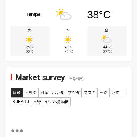
38°C
Tempe
水
木
金
39°C
40°C
44°C
32°C
31°C
32°C
Market survey
市場情報
日経
トヨタ
日産
ホンダ
マツダ
スズキ
三菱
いすゞ
SUBARU
日野
ヤマハ発動機