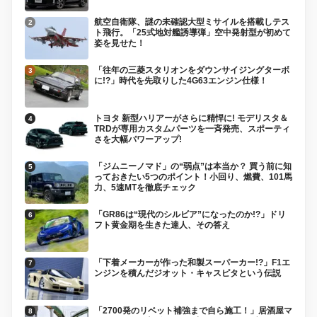
航空自衛隊、謎の未確認大型ミサイルを搭載しテス
ト飛行。「25式地対艦誘導弾」空中発射型が初めて
姿を見せた！
「往年の三菱スタリオンをダウンサイジングターボ
に!?」時代を先取りした4G63エンジン仕様！
トヨタ 新型ハリアーがさらに精悍に! モデリスタ＆
TRDが専用カスタムパーツを一斉発売、スポーティ
さを大幅パワーアップ!
「ジムニーノマド」の“弱点”は本当か？ 買う前に知
っておきたい5つのポイント！小回り、燃費、101馬
力、5速MTを徹底チェック
「GR86は“現代のシルビア”になったのか!?」ドリ
フト黄金期を生きた達人、その答え
「下着メーカーが作った和製スーパーカー!?」F1エ
ンジンを積んだジオット・キャスピタという伝説
「2700発のリベット補強まで自ら施工！」居酒屋マ