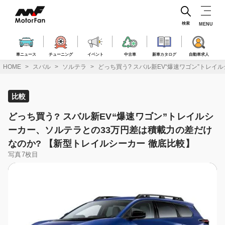
コ
ン
テ
検索
MENU
ン
ツ
へ
車ニュース
チューニング
イベント
中古車
新車カタログ
自動車求人
ス
HOME
スバル
ソルテラ
どっち買う? スバル新EV“爆速ワゴン”トレイ
キ
ッ
プ
比較
どっち買う? スバル新EV“爆速ワゴン”トレイルシ
ーカー、ソルテラとの33万円差は積載力の差だけ
なのか? 【新型トレイルシーカー 徹底比較】
写真7枚目