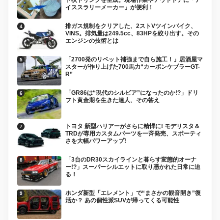
イススラリーメーカー」が便利！
排ガス規制をクリアした、2ストVツインバイク、
VINS。排気量は249.5cc、83HPを絞り出す。その
エンジンの技術とは
「2700発のリベット補強まで自ら施工！」居酒屋マ
スターが作り上げた700馬力“カーボンケブラーGT-
R”
「GR86は“現代のシルビア”になったのか!?」ドリ
フト黄金期を生きた達人、その答え
トヨタ 新型ハリアーがさらに精悍に! モデリスタ＆
TRDが専用カスタムパーツを一斉発売、スポーティ
さを大幅パワーアップ!
「3台のDR30スカイラインと暮らす変態的オーナ
ー!?」スーパーシルエットに取り憑かれた日常に迫
る！
ホンダ新型「エレメント」で“まさかの観音開き”復
活か？ あの個性派SUVが帰ってくる可能性