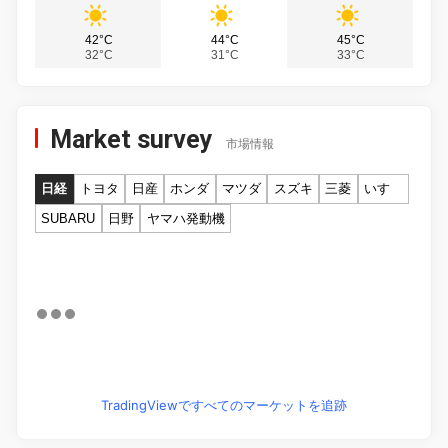
42°C
44°C
45°C
32°C
31°C
33°C
Market survey
市場情報
日経
トヨタ
日産
ホンダ
マツダ
スズキ
三菱
いすゞ
SUBARU
日野
ヤマハ発動機
TradingViewですべてのマーケットを追跡