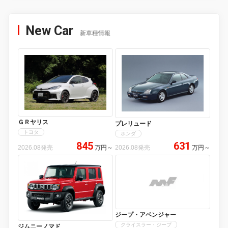
New Car
新車種情報
ＧＲヤリス
プレリュード
トヨタ
ホンダ
845
631
2026.08発売
万円
～
2026.08発売
万円
～
ジープ・アベンジャー
クライスラー・ジープ
ジムニーノマド