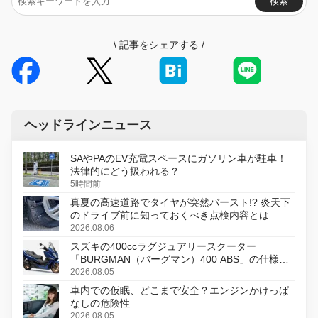
検索
\
記事をシェアする
/
ヘッドラインニュース
SAやPAのEV充電スペースにガソリン車が駐車！
法律的にどう扱われる？
5時間前
真夏の高速道路でタイヤが突然バースト!? 炎天下
のドライブ前に知っておくべき点検内容とは
2026.08.06
スズキの400ccラグジュアリースクーター
「BURGMAN（バーグマン）400 ABS」の仕様を
変更し、8月18日に発売
2026.08.05
車内での仮眠、どこまで安全？エンジンかけっぱ
なしの危険性
2026.08.05