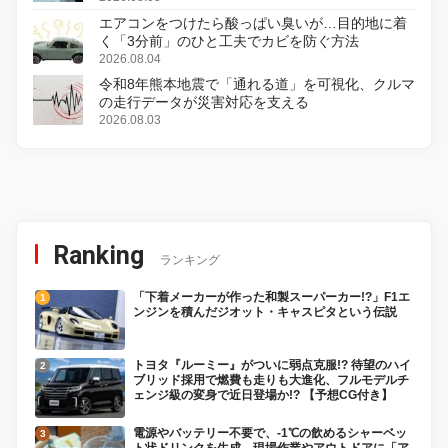
エアコンをつけたら酸っぱい臭いが…目的地に着
く「3分前」のひと工夫でカビを防ぐ方法
2026.08.04
令和8年熊本地震で「通れる道」を可視化、クルマ
の走行データが災害対応を支える
2026.08.03
Ranking
ランキング
「下着メーカーが作った和製スーパーカー!?」F1エ
ンジンを積んだジオット・キャスピタという伝説
トヨタ『ルーミー』がついに弱点克服!? 待望のハイ
ブリッド採用で燃費も走りも大進化、フルモデルチ
ェンジ級の変身で近日登場か!? 【予想CG付き】
電源やバッテリー不要で、-1℃の飲めるシャーベッ
ト状ドリンクを生成。現場作業やアウトドアに「ア