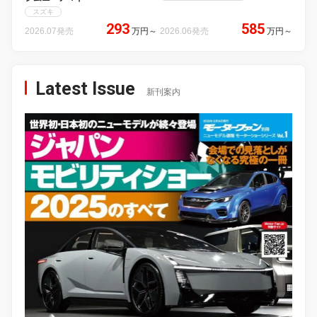
スズキ
293
585
2026.07発売
万円
～
2026.06発売
万円
～
Latest Issue
新刊案内